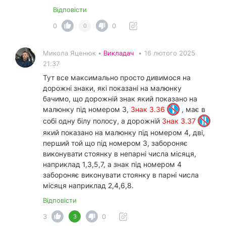
Відповісти
0
0
0
Микола Яценюк •
Викладач
•
16 лютого 2025
21:37
Тут все максимально просто дивимося на
дорожні знаки, які показані на малюнку
бачимо, що дорожній знак який показано на
малюнку під номером 3,
Знак 3.36
, має в
собі одну білу полосу, а дорожній
Знак 3.37
який показано на малюнку під номером 4, дві,
перший той що під номером 3, забороняє
виконувати стоянку в непарні числа місяця,
наприклад 1,3,5,7, а знак під номером 4
забороняє виконувати стоянку в парні числа
місяця наприклад 2,4,6,8.
Відповісти
3
0
3