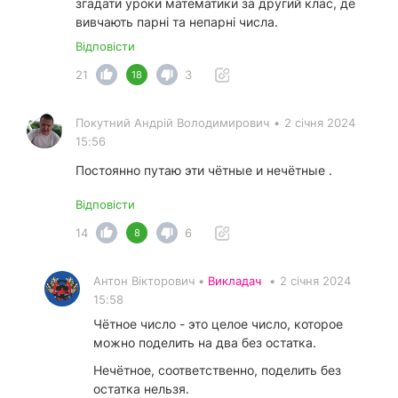
згадати уроки математики за другий клас, де
вивчають парні та непарні числа.
Відповісти
21
3
18
Покутний Андрiй Володимирович
•
2 січня 2024
15:56
Постоянно путаю эти чётные и нечётные .
Відповісти
14
6
8
Антон Вікторович •
Викладач
•
2 січня 2024
15:58
Чётное число - это целое число, которое
можно поделить на два без остатка.
Нечётное, соответственно, поделить без
остатка нельзя.