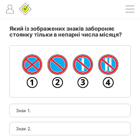
Який із зображених знаків забороняє
стоянку тільки в непарні числа місяця?
Знак 1.
Знак 2.