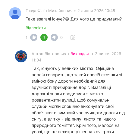
Гозда Філіп Михайлович
•
2 липня 2026 10:48
Таке взагалі існує?😲 Для чого це придумали?
Відповісти
1
0
1
Антон Вікторович •
Викладач
•
2 липня 2026
11:04
Так, існують у великих містах. Офіційна
версія говорить, що такий спосіб стоянки зі
зміною боку дороги необхідний для
зручності прибирання доріг. Взагалі ці
дорожні знаки вводилися з метою
розвантажити вулиці, щоб комунальні
служби могли спокійно виконувати свої
обов'язки: в зимовий час очищати дороги від
снігу, а влітку - від пилу, листя та іншого
природного "сміття". Крім того, малося на
увазі, що це нехитре рішення хоч трохи