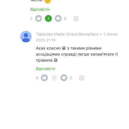
Відповісти
2
0
2
Тарасова Марія-Олеся Валеріївна
•
1 липня
2025 21:19
Ахах класно 😁 з такими різними
асоціаціями справді легше запам'ятати ті
правила 😅
Відповісти
0
0
0