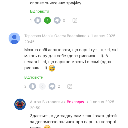
сприяє зниженню трафіку.
Відповісти
1
0
1
Тарасова Марія-Олеся Валеріївна
•
1 липня 2025
20:45
Можна собі асоціювати, що парні тут - це ті, які
мають пару для себе (двоє рисочок - ІІ). А
непарні - ті, що пари не мають і є самі (одна
рисочка - І)
Відповісти
2
2
0
Антон Вікторович •
Викладач
•
1 липня 2025
20:59
Здається, в дитсадку саме так і вчать дітей
за допомогою паличок про парні та непарні
числа.