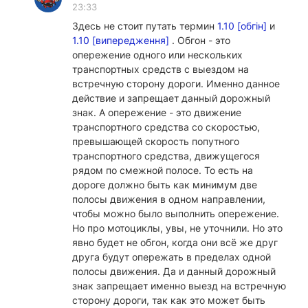
23:33
Здесь не стоит путать термин
1.10 [обгін]
и
1.10 [випередження]
. Обгон - это
опережение одного или нескольких
транспортных средств с выездом на
встречную сторону дороги. Именно данное
действие и запрещает данный дорожный
знак. А опережение - это движение
транспортного средства со скоростью,
превышающей скорость попутного
транспортного средства, движущегося
рядом по смежной полосе. То есть на
дороге должно быть как минимум две
полосы движения в одном направлении,
чтобы можно было выполнить опережение.
Но про мотоциклы, увы, не уточнили. Но это
явно будет не обгон, когда они всё же друг
друга будут опережать в пределах одной
полосы движения. Да и данный дорожный
знак запрещает именно выезд на встречную
сторону дороги, так как это может быть