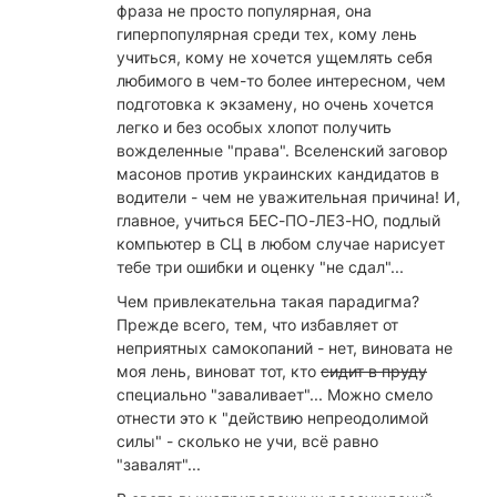
фраза не просто популярная, она
гиперпопулярная среди тех, кому лень
учиться, кому не хочется ущемлять себя
любимого в чем-то более интересном, чем
подготовка к экзамену, но очень хочется
легко и без особых хлопот получить
вожделенные "права". Вселенский заговор
масонов против украинских кандидатов в
водители - чем не уважительная причина! И,
главное, учиться БЕС-ПО-ЛЕЗ-НО, подлый
компьютер в СЦ в любом случае нарисует
тебе три ошибки и оценку "не сдал"...
Чем привлекательна такая парадигма?
Прежде всего, тем, что избавляет от
неприятных самокопаний - нет, виновата не
моя лень, виноват тот, кто
сидит в пруду
специально "заваливает"... Можно смело
отнести это к "действию непреодолимой
силы" - сколько не учи, всё равно
"завалят"...