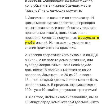
В свете вышеприведенных рассуждений,
хочу обратить внимание будущих жертв
"завалов" на следующие моменты:
1. Экзамен - не казино и не тотализатор. И
целью мероприятия является не проверка
вашего везения или способности угадывать
правильные ответы, цель экзамена -
проверка качества полученных
в результате
учебы
знаний. И, что важно, умения эти
знания применять на практике.
2. Условия теоретического экзамена по ПДД
в Украине не просто демократичные, они
супердемократичные - вам необходимо
дать всего 18 правильных ответов на 20
вопросов. Заметьте, не 20 из 20, а всего
18..., т.е. каждый десятый ответ может быть
неправильным. В пределе, стремящемся к
100 - уже 10 ошибок допускает программа!
3. Для того, чтобы экзамен "завалить", вы за
10 минут перед компьютером (дольше никто