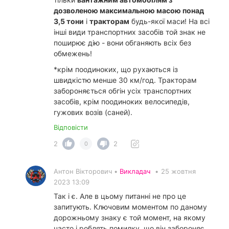
дозволеною максимальною масою понад
3,5 тони
і
тракторам
будь-якої маси! На всі
інші види транспортних засобів той знак не
поширює дію - вони обганяють всіх без
обмежень!
*крім поодиноких, що рухаються із
швидкістю менше 30 км/год. Тракторам
забороняється обгін усіх транспортних
засобів, крім поодиноких велосипедів,
гужових возів (саней).
Відповісти
2
2
0
Антон Вікторович •
Викладач
•
25 жовтня
2023 13:09
Так і є. Але в цьому питанні не про це
запитують. Ключовим моментом по даному
дорожньому знаку є той момент, на якому
часто і роблять помилку, що він забороняє