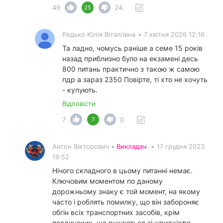
49
24
25
Редько Юлія Віталіївна
•
7 квітня 2026 12:16
Та ладно, чомусь раніше а семе 15 років
назад приблизно було на екзамені десь
800 питань практично з такою ж самою
пдр а зараз 2350 Повірте, ті хто не хочуть
- купують.
Відповісти
7
0
7
Антон Вікторович •
Викладач
•
17 грудня 2023
19:52
Нічого складного в цьому питанні немає.
Ключовим моментом по даному
дорожньому знаку є той момент, на якому
часто і роблять помилку, що він забороняє
обгін всіх транспортних засобів, крім
поодиноких, що рухаються зі швидкістю