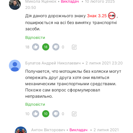
Микола Яценюк •
Викладач
•
10 лютого 2025
20:50
Дія даного дорожнього знаку
Знак 3.25
,
поширюється на всі без винятку транспортні
засоби.
Відповісти
18
0
18
Булатов Андрей Николаевич
•
2 липня 2021 23:20
Получается, что мотоциклы без коляски могут
опережать друг друга хотя они являться
механическим транспортными средствами.
Похоже сам вопрос сформулировал
неправильно.
Відповісти
10
0
10
Антон Вікторович •
Викладач
•
2 липня 2021