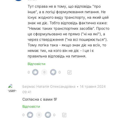
Тут справа не в тому, що відповідь "про
інше", а в логіці формулювання питання. Не
існує жодного виду транспорту, на який цей
знак не діє. Тобто відповідь фактично каже:
"Немає таких транспортних засобів". Просто
це сформульовано не прямо ("ні на які"), а
через ствердження ("на всі поширюється").
Тому логіка така - якщо знак діє на всіх, то
немає тих, на кого він не діє - і це і є
правильна відповідь на питання.
Відповісти
0
0
0
Бермас Наталія Олександрівна
•
14 травня 2024
09:41
Согласна с вами 💯
Відповісти
0
0
0