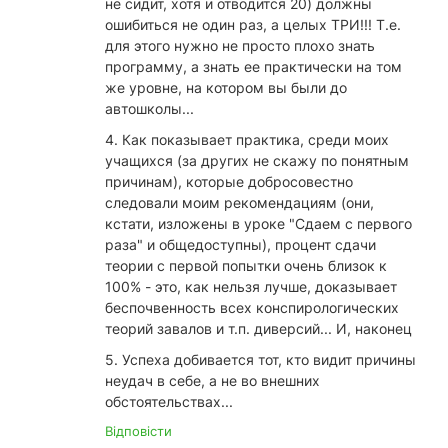
не сидит, хотя и отводится 20) должны
ошибиться не один раз, а целых ТРИ!!! Т.е.
для этого нужно не просто плохо знать
программу, а знать ее практически на том
же уровне, на котором вы были до
автошколы...
4. Как показывает практика, среди моих
учащихся (за других не скажу по понятным
причинам), которые добросовестно
следовали моим рекомендациям (они,
кстати, изложены в уроке "Сдаем с первого
раза" и общедоступны), процент сдачи
теории с первой попытки очень близок к
100% - это, как нельзя лучше, доказывает
беспочвенность всех конспирологических
теорий завалов и т.п. диверсий... И, наконец
5. Успеха добивается тот, кто видит причины
неудач в себе, а не во внешних
обстоятельствах...
Відповісти