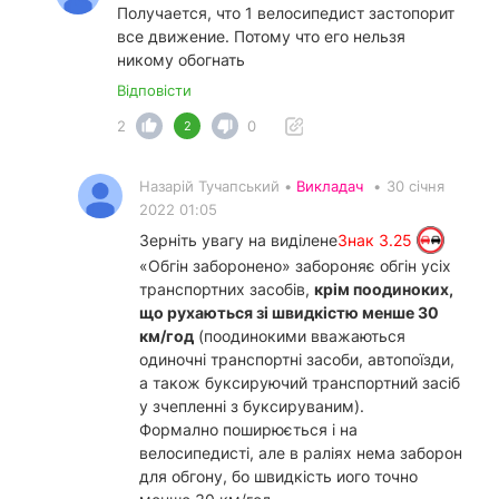
Получается, что 1 велосипедист застопорит
все движение. Потому что его нельзя
никому обогнать
Відповісти
2
0
2
Назарій Тучапський •
Викладач
•
30 січня
2022 01:05
Зерніть увагу на виділене
Знак 3.25
«Обгін заборонено» забороняє обгін усіх
транспортних засобів,
крім поодиноких,
що рухаються зі швидкістю менше 30
км/год
(поодинокими вважаються
одиночні транспортні засоби, автопоїзди,
а також буксируючий транспортний засіб
у зчепленні з буксируваним).
Формално поширюється і на
велосипедисті, але в раліях нема заборон
для обгону, бо швидкість иого точно