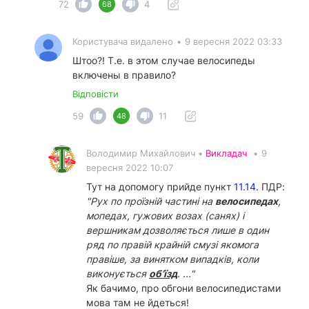
72
4
68
Користувача видалено
•
9 вересня 2022 03:33
Штоо?! Т.е. в этом случае велосипеды
включены в правило?
Відповісти
59
11
48
Володимир Михайлович •
Викладач
•
9
вересня 2022 10:07
Тут на допомогу прийде пункт
11.14.
ПДР:
"Рух по проїзній частині на
велосипедах
,
мопедах, гужових возах (санях) і
вершникам дозволяється лише в один
ряд по правій крайній смузі якомога
правіше, за винятком випадків, коли
виконується
об’їзд
. ..."
Як бачимо, про обгони велосипедистами
мова там не йдеться!