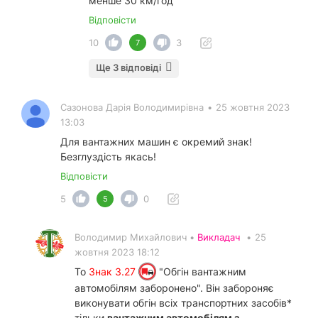
менше 30 км/год
Відповісти
10
3
7
Ще 3 відповіді
Сазонова Дарія Володимирівна
•
25 жовтня 2023
13:03
Для вантажних машин є окремий знак!
Безглуздість якась!
Відповісти
5
0
5
Володимир Михайлович •
Викладач
•
25
жовтня 2023 18:12
То
Знак 3.27
"Обгін вантажним
автомобілям заборонено". Він забороняє
виконувати обгін всіх транспортних засобів*
тільки
вантажним автомобілям з