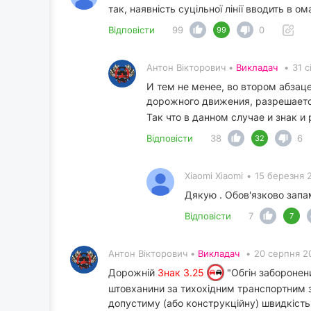
так, наявність суцільної лінії вводить в ом
Відповісти
99
0
99
Антон Вікторович •
Викладач
•
31 с
И тем не менее, во втором абзац
дорожного движения, разрешает
Так что в данном случае и знак 
Відповісти
38
6
32
Xiaomi Xiaomi
•
15 березня 
Дякую . Обов'язково запа
Відповісти
7
7
Антон Вікторович •
Викладач
•
20 серпня 2
Дорожній
Знак 3.25
"Обгін заборонени
штовханини за тихохідним транспортним 
допустиму (або конструкційну) швидкість 