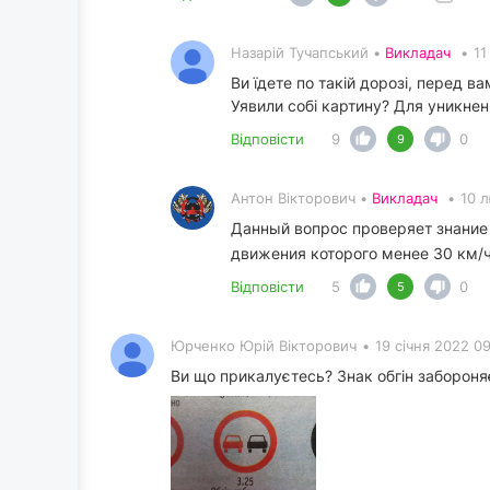
Назарій Тучапський •
Викладач
•
11
Ви їдете по такій дорозі, перед 
Уявили собі картину? Для уникнен
Відповісти
9
0
9
Антон Вікторович •
Викладач
•
10 
Данный вопрос проверяет знание
движения которого менее 30 км/
Відповісти
5
0
5
Юрченко Юрій Вікторович
•
19 січня 2022 0
Ви що прикалуєтесь? Знак обгін забороня