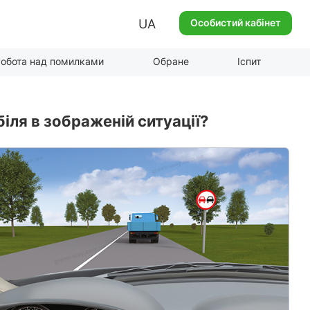
UA
Особистий кабінет
обота над помилками
Обране
Іспит
іля в зображеній ситуації?