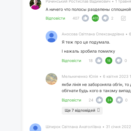
Рачинський Ростислав Вадимович
•
1 травня
А ничего что полосы разделены сплошной
Відповісти
407
2
405
Аносова Світлана Олександрівна
•
6
Я теж про це подумала.
І нажаль зробила помилку
Відповісти
18
0
18
Мельниченко Юлія
•
6 квітня 2023 
якби лінія не забороняла обгін, т
обігнати будь кого в такому випа
Відповісти
24
0
24
Ще 7 відповідей
Шпирок Світлана Анатоліївна
•
31 січня 202