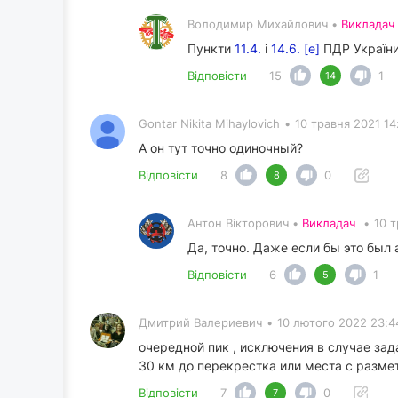
Володимир Михайлович •
Викладач
Пункти
11.4.
і
14.6. [е]
ПДР України
Відповісти
15
1
14
Gontar Nikita Mihaylovich
•
10 травня 2021 14
А он тут точно одиночный?
Відповісти
8
0
8
Антон Вікторович •
Викладач
•
10 т
Да, точно. Даже если бы это был 
Відповісти
6
1
5
Дмитрий Валериевич
•
10 лютого 2022 23:4
очередной пик , исключения в случае за
30 км до перекрестка или места с размет
Відповісти
7
0
7