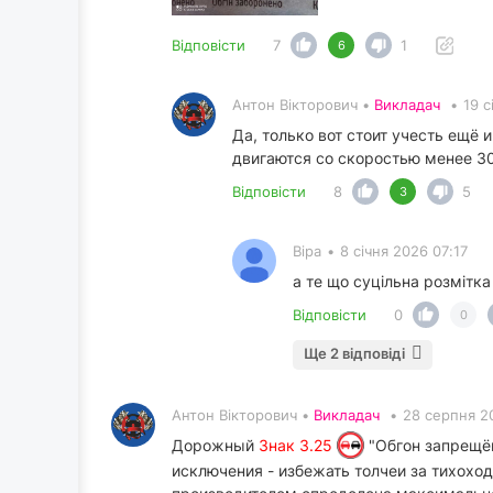
Відповісти
7
1
6
Антон Вікторович •
Викладач
•
19 с
Да, только вот стоит учесть ещё
двигаются со скоростью менее 3
Відповісти
8
5
3
Віра
•
8 січня 2026 07:17
а те що суцільна розмітка
Відповісти
0
0
Ще 2 відповіді
Антон Вікторович •
Викладач
•
28 серпня 2
Дорожный
Знак 3.25
"Обгон запрещён
исключения - избежать толчеи за тихохо