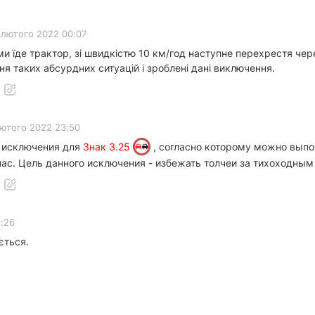
 лютого 2022 00:07
вами їде трактор, зі швидкістю 10 км/год наступне перехрестя че
ня таких абсурдних ситуацій і зроблені дані виключення.
лютого 2022 23:50
 исключения для
Знак 3.25
, согласно которому можно выпо
час. Цель данного исключения - избежать толчеи за тихоходны
9:26
ється.