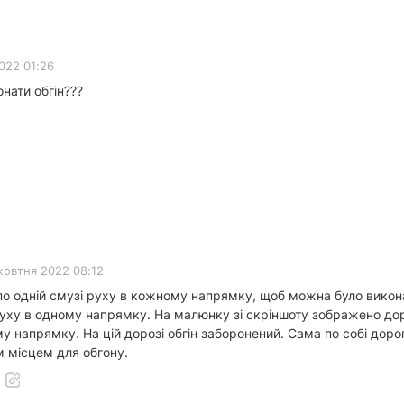
022 01:26
нати обгін???
жовтня 2022 08:12
е по одній смузі руху в кожному напрямку, щоб можна було виконат
руху в одному напрямку. На малюнку зі скріншоту зображено дор
у напрямку. На цій дорозі обгін заборонений. Сама по собі дорога
 місцем для обгону.