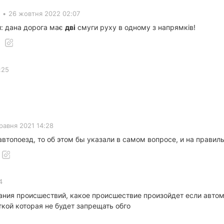
•
26 жовтня 2022 02:07
: дана дорога має
дві
смуги руху в одному з напрямків!
:25
равня 2021 14:28
автопоезд, то об этом бы указали в самом вопросе, и на правиль
4
дания происшествий, какое происшествие произойдет если авто
кой которая не будет запрещать обго