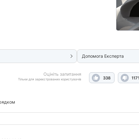
Допомога Експерта
Оцініть запитання
338
117
Тільки для зареєстрованих користувачів
рядком