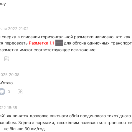
ану
ічня 2022 21:02
е сверху в описании горизонтальной разметки написано, что ка
ся пересекать
Разметка 1.1
для обгона одиночных транспорт
и разметка имеют соответствующее исключение.
2025 20:38
м'ятаю.
0
022 18:38
й" як виняток дозволяє виконати обгін поодинокого тихохідного
засобом. Згідно з нормами, тихохідним називається транспортн
- не більше 30 км/год.