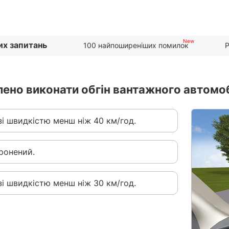
их запитань
100 найпоширеніших помилок
Р
лено виконати обгін вантажного автомоб
і швидкістю менш ніж 40 км/год.
оронений.
і швидкістю менш ніж 30 км/год.