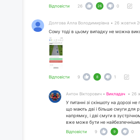
Відповісти
26
0
26
Долгова Алла Володимирівна
•
26 жовтня 2
Сому тоді в цьому випадку не можна вико
Відповісти
9
1
8
Антон Вікторович •
Викладач
•
26 
У питанні зі скіншоту на дорозі н
що мають дві і більше смуги для 
напрямку, і дві смуги в зустрічном
вже може бути не найбезпечнішим
Відповісти
9
0
9