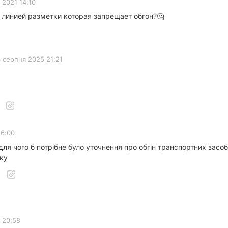
 2021 14:10
 линией разметки которая запрещает обгон?🤔
 серпня 2025 21:21
16:00
о для чого б потрібне було уточнення про обгін транспортних за
дку
2 20:58