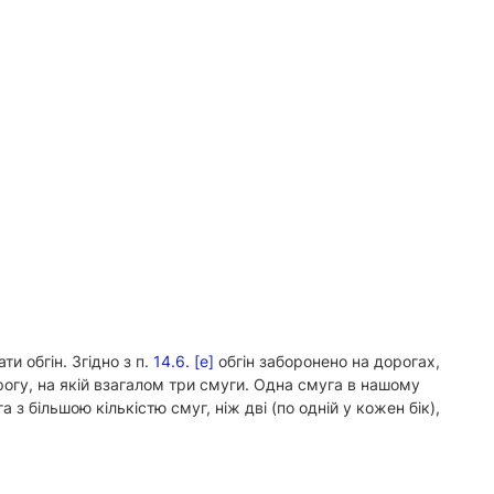
и обгін. Згідно з п.
14.6. [е]
обгін заборонено на дорогах,
огу, на якій взагалом три смуги. Одна смуга в нашому
 з більшою кількістю смуг, ніж дві (по одній у кожен бік),