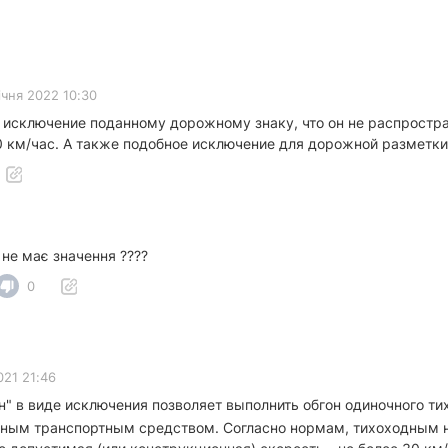
ічня 2022 10:30
 и исключение поданному дорожному знаку, что он не распрост
0 км/час. А также подобное исключение для дорожной разметки
 не має значення ????
0
021 21:46
" в виде исключения позволяет выполнить обгон одиночного ти
дным транспортным средством. Согласно нормам, тихоходным н