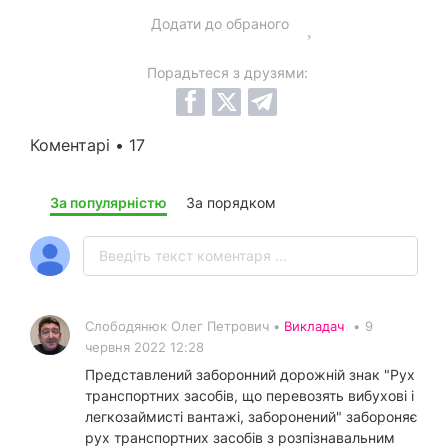
Додати до обраного
Порадьтеся з друзями:
Коментарі • 17
За популярністю
За порядком
Слободянюк Олег Петрович •
Викладач
•
9
червня 2022 12:28
Представлений заборонний дорожній знак "Рух
транспортних засобів, що перевозять вибухові і
легкозаймисті вантажі, заборонений" забороняє
рух транспортних засобів з розпізнавальним