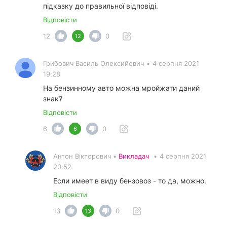
підказку до правильної відповіді.
Відповісти
12
0
12
Грибович Василь Олексийович
•
4 серпня 2021
19:28
На бензинному авто можна мройжати даний
знак?
Відповісти
6
0
6
Антон Вікторович •
Викладач
•
4 серпня 2021
20:52
Если имеет в виду бензовоз - то да, можно.
Відповісти
13
0
13