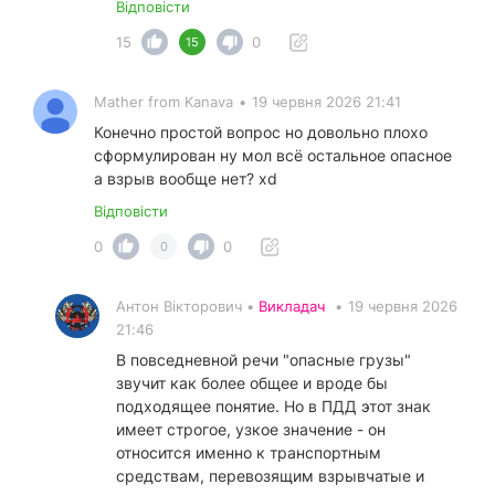
Відповісти
15
0
15
Mather from Kanava
•
19 червня 2026 21:41
Конечно простой вопрос но довольно плохо
сформулирован ну мол всё остальное опасное
а взрыв вообще нет? xd
Відповісти
0
0
0
Антон Вікторович •
Викладач
•
19 червня 2026
21:46
В повседневной речи "опасные грузы"
звучит как более общее и вроде бы
подходящее понятие. Но в ПДД этот знак
имеет строгое, узкое значение - он
относится именно к транспортным
средствам, перевозящим взрывчатые и