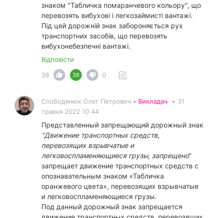
знаком "Табличка помаранчевого кольору", що
перевозять вибухові і легкозаймисті вантажі.
Під цей дорожній знак забороняється рух
транспортних засобів, що перевозять
вибухонебезпечні вантажі.
Відповісти
38
0
38
Слободянюк Олег Петрович •
Викладач
•
31
травня 2022 10:44
Представленный запрещающий дорожный знак
"Движение транспортных средств,
перевозящих взрывчатые и
легковоспламеняющиеся грузы, запрещено
"
запрещает движение транспортных средств с
опознавательным знаком «Табличка
оранжевого цвета», перевозящих взрывчатые
и легковоспламеняющиеся грузы.
Под данный дорожный знак запрещается
движение транспортных средств, перевозящих