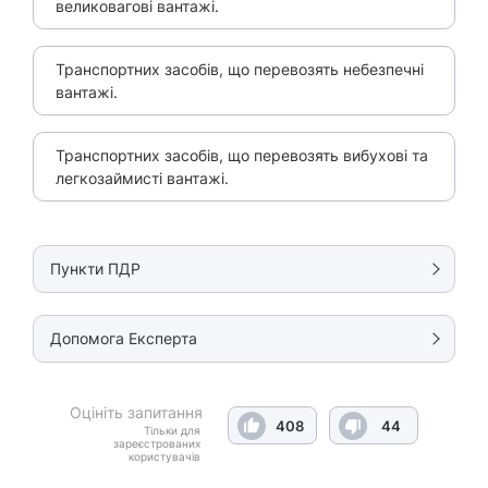
великовагові вантажі.
Транспортних засобів, що перевозять небезпечні
вантажі.
Транспортних засобів, що перевозять вибухові та
легкозаймисті вантажі.
Пункти ПДР
Допомога Експерта
Оцініть запитання
408
44
Тільки для
зареєстрованих
користувачів