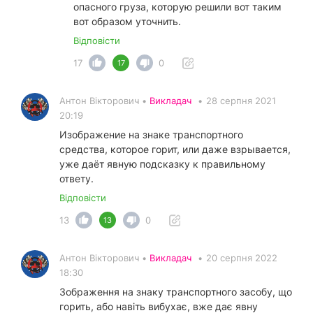
опасного груза, которую решили вот таким
вот образом уточнить.
Відповісти
17
0
17
Антон Вікторович •
Викладач
•
28 серпня 2021
20:19
Изображение на знаке транспортного
средства, которое горит, или даже взрывается,
уже даёт явную подсказку к правильному
ответу.
Відповісти
13
0
13
Антон Вікторович •
Викладач
•
20 серпня 2022
18:30
Зображення на знаку транспортного засобу, що
горить, або навіть вибухає, вже дає явну