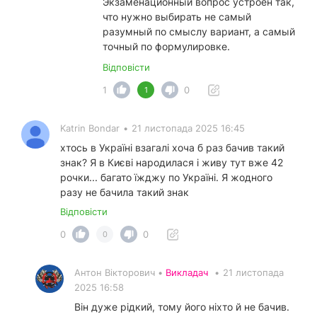
Экзаменационный вопрос устроен так,
что нужно выбирать не самый
разумный по смыслу вариант, а самый
точный по формулировке.
Відповісти
1
0
1
Katrin Bondar
•
21 листопада 2025 16:45
хтось в Україні взагалі хоча б раз бачив такий
знак? Я в Києві народилася і живу тут вже 42
рочки... багато їжджу по Україні. Я жодного
разу не бачила такий знак
Відповісти
0
0
0
Антон Вікторович •
Викладач
•
21 листопада
2025 16:58
Він дуже рідкий, тому його ніхто й не бачив.