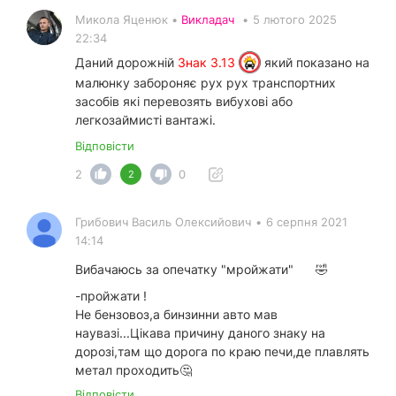
Микола Яценюк •
Викладач
•
5 лютого 2025
22:34
Даний дорожній
Знак 3.13
який показано на
малюнку забороняє рух рух транспортних
засобів які перевозять вибухові або
легкозаймисті вантажі.
Відповісти
2
0
2
Грибович Василь Олексийович
•
6 серпня 2021
14:14
Вибачаюсь за опечатку "мройжати"
🤣
-пройжати !
Не бензовоз,а бинзинни авто мав
наувазi...Цiкава причину даного знаку на
дорозi,там що дорога по краю печи,де плавлять
метал проходить🤔
Відповісти