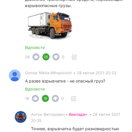
взрывоопасные грузы.
Відповісти
26
0
26
Gontar Nikita Mihaylovich
•
28 квітня 2021 20:33
А разве взрывчатке - не опасный груз?
Відповісти
18
0
18
Антон Вікторович •
Викладач
•
28 квітня 2021
20:35
Точнее, взрывчатка будет разновидностью