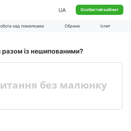
UA
Особистий кабінет
обота над помилками
Обране
Іспит
и разом із нешипованими?