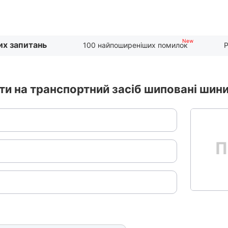
их запитань
100 найпоширеніших помилок
Р
и на транспортний засіб шиповані шин