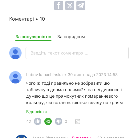
Коментарі • 10
За популярністю
За порядком
Lubov kabachinska
•
30 листопада 2023 14:58
чого ж тоді правильно не зобразити цю
табличку з двома полями? я на неї дивлюсь і
думаю що це прямокутник помаранчевого
кольору, які встановлюються ззаду по краям
Відповісти
42
0
42
Антон Вікторович •
Викладач
•
30 листопада