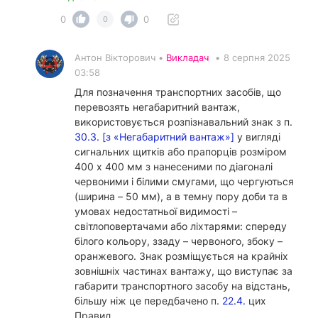
0
0
0
Антон Вікторович •
Викладач
•
8 серпня 2025
03:58
Для позначення транспортних засобів, що
перевозять негабаритний вантаж,
використовується розпізнавальний знак з п.
30.3. [з «Негабаритний вантаж»]
у вигляді
сигнальних щитків або прапорців розміром
400 х 400 мм з нанесеними по діагоналі
червоними і білими смугами, що чергуються
(ширина – 50 мм), а в темну пору доби та в
умовах недостатньої видимості –
світлоповертачами або ліхтарями: спереду
білого кольору, ззаду – червоного, збоку –
оранжевого. Знак розміщується на крайніх
зовнішніх частинах вантажу, що виступає за
габарити транспортного засобу на відстань,
більшу ніж це передбачено п.
22.4.
цих
Правил.