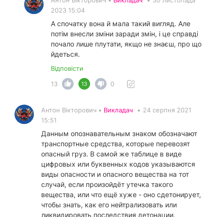
2023 15:04
А спочатку вона й мала такий вигляд. Але
потім внесли зміни заради змін, і це справді
почало лише плутати, якщо не знаєш, про що
йдеться.
Відповісти
13
0
13
Антон Вікторович •
Викладач
•
24 серпня 2021
15:51
Данным опознавательным знаком обозначают
транспортные средства, которые перевозят
опасный груз. В самой же таблице в виде
цифровых или буквенных кодов указываются
виды опасности и опасного вещества на тот
случай, если произойдёт утечка такого
вещества, или что ещё хуже - оно сдетонирует,
чтобы знать, как его нейтрализовать или
ликвидировать последствия детонации.