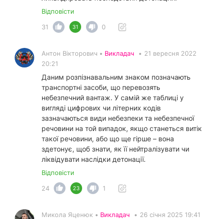
Відповісти
31
0
31
Антон Вікторович •
Викладач
•
21 вересня 2022
20:21
Даним розпізнавальним знаком позначають
транспортні засоби, що перевозять
небезпечний вантаж. У самій же таблиці у
вигляді цифрових чи літерних кодів
зазначаються види небезпеки та небезпечної
речовини на той випадок, якщо станеться витік
такої речовини, або що ще гірше – вона
здетонує, щоб знати, як її нейтралізувати чи
ліквідувати наслідки детонації.
Відповісти
24
1
23
Микола Яценюк •
Викладач
•
26 січня 2025 19:41