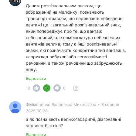
Даним розпізнавальним знаком, що
зображений на малюнку, позначають
транспортні засоби, що перевозять небезпечні
вантажі це - загальний розпізнавальний знак,
який попереджує про те, що вантаж
небезпечний, але номенклатура небезпечних
вантажів велика, тому є інші розпізнавальні
знаки, які позначають конкретний тип вантажів,
наприклад вибухові або легкозаймисті
речовини, а також речовини що забруднюють
воду.
Відповісти
10
0
10
Філімоненко Валентина Миколаївна
•
8 серпня
2025 00:28
а як позначають великогабаритні, діагональні
червоно-білі лінії?
Відповісти