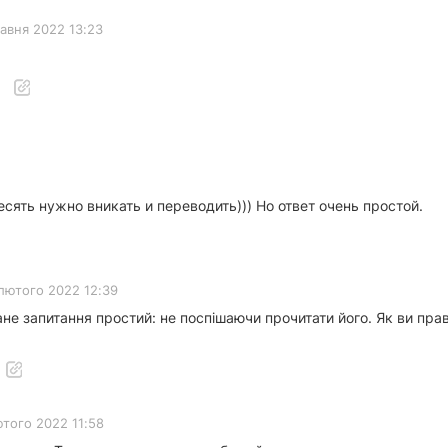
равня 2022 13:23
сять нужно вникать и переводить))) Но ответ очень простой.
лютого 2022 12:39
ане запитання простий: не поспішаючи прочитати його. Як ви пра
ютого 2022 11:58