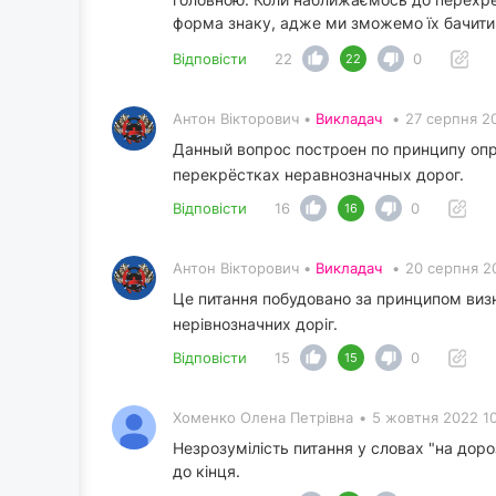
форма знаку, адже ми зможемо їх бачити т
Відповісти
22
0
22
Антон Вікторович •
Викладач
•
27 серпня 2
Данный вопрос построен по принципу опр
перекрёстках неравнозначных дорог.
Відповісти
16
0
16
Антон Вікторович •
Викладач
•
20 серпня 2
Це питання побудовано за принципом визн
нерівнозначних доріг.
Відповісти
15
0
15
Хоменко Олена Петрівна
•
5 жовтня 2022 1
Незрозумілість питання у словах "на дор
до кінця.