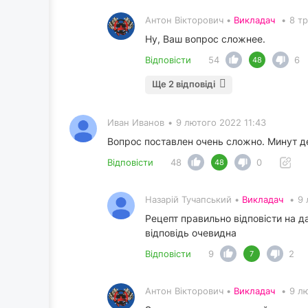
Антон Вікторович •
Викладач
•
8 т
Ну, Ваш вопрос сложнее.
Відповісти
54
6
48
Ще 2 відповіді
Иван Иванов
•
9 лютого 2022 11:43
Вопрос поставлен очень сложно. Минут де
Відповісти
48
0
48
Назарій Тучапський •
Викладач
•
9 
Рецепт правильно відповісти на д
відповідь очевидна
Відповісти
9
2
7
Антон Вікторович •
Викладач
•
9 л