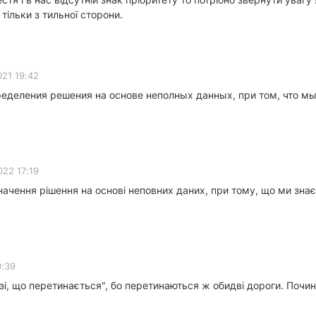
ільки з тильної сторони.
021 19:42
еделения решения на основе неполных данных, при том, что мы
022 17:19
ачення рішення на основі неповних даних, при тому, що ми зна
0:39
озі, що перетинається", бо перетинаються ж обидві дороги. Почи