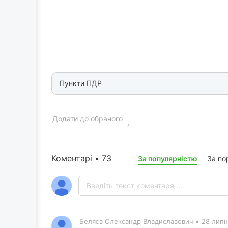
Пункти ПДР
Додати до обраного
Коментарі • 73
За популярністю
За по
Беляєв Олександр Владиславович
•
28 липн