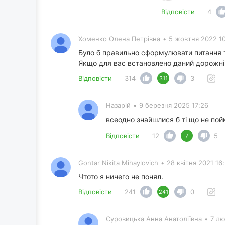
Відповісти
4
Хоменко Олена Петрівна
•
5 жовтня 2022 1
Було б правильно сформулювати питання 
Якщо для вас встановлено даний дорожній 
Відповісти
314
3
311
Назарій
•
9 березня 2025 17:26
всеодно знайшлися б ті що не по
Відповісти
12
5
7
Gontar Nikita Mihaylovich
•
28 квітня 2021 16
Чтото я ничего не понял.
Відповісти
241
0
241
Суровицька Анна Анатоліївна
•
7 лю