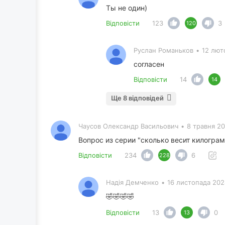
Ты не один)
Відповісти
123
3
120
Руслан Романьков
•
12 лют
согласен
Відповісти
14
14
Ще 8 відповідей
Чаусов Олександр Васильович
•
8 травня 20
Вопрос из серии "сколько весит килограм
Відповісти
234
6
228
Надія Демченко
•
16 листопада 202
🤣🤣🤣🤣
Відповісти
13
0
13