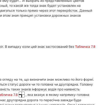
ым ему будет... И выбрать из представленных цветов
ый, то какой же тогда знак будет установлен на
двигаться только прямо через этот перекрёсток. Данный
и этом зная принцип установки дорожных знаков
іг. В випадку коли цей знак застосований без
Табличка 7.8
 з огляду на те, що визначити знак можливо по його формі.
ється статус дороги чи то головна чи другорядна. Головну
вність таких знаків інформує водія про наявність
абличка 7.8
, яка вказує в якому напрямку головна
в нас другорядна дорога то пересічна завжди буде
 які знаки встановлено з інших напрямків. Отут і допоможе