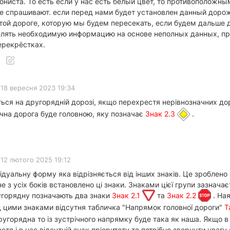
гониста. То есть если у нас есть белый цвет, то противоположн
 спрашивают. если перед нами будет установлен данный дорожн
 той дороге, которую мы будем пересекать, если будем дальше 
елять необходимую информацию на основе неполных данных, пр
ерекрёстках.
18 вересня 2023 19:34
ся на другорядній дорозі, якщо перехрестя нерівнозначних дор
ічна дорога буде головною, яку позначає
Знак 2.3
.
12 лютого 2025 19:12
відуальну форму яка відрізняється від інших знаків. Це зроблено
е з усіх боків встановлено ці знаки. Знаками цієї групи зазнача
угорядну позначають два знаки
Знак 2.1
та
Знак 2.2
. Ная
ід цими знаками відсутня табличка "Напрямок головної дороги"
Т
ругорядна то із зустрічного напрямку буде така як наша. Якщо 
я і в нас відсутній знак пріоритету то потрібно звернути увагу