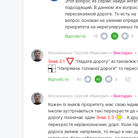
Этот вопрос из серии: найди анта
подходящий. В данном же вопросе
пересекаемой дороге. То есть на
вопрос основан на умении опред
приоритета на нерегулируемых п
Відповісти
19
0
19
Москаленко Сергей Иванович •
Викладач
•
Знак 2.1
"Надати дорогу" встановлюєть
"Напрямок головної дороги" то перес
Відповісти
40
0
40
Москаленко Сергей Иванович •
Викладач
•
Кожен із знаків пріоритету має свою інди
Інколи зустрічаються такі перехрестя де н
дорогу позначає один
Знак 2.3
. А др
перехрестя нерівнозначних доріг. Коли п
дорога змінює напрямок, то якщо в нас д
головною. Коли наближаємось до перехрест