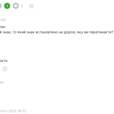
0
4
0:44
так:
знак, то який знак встановлено на дорозі, яку ви перетинаєте?
ймуть
:25
того 2022 08:12