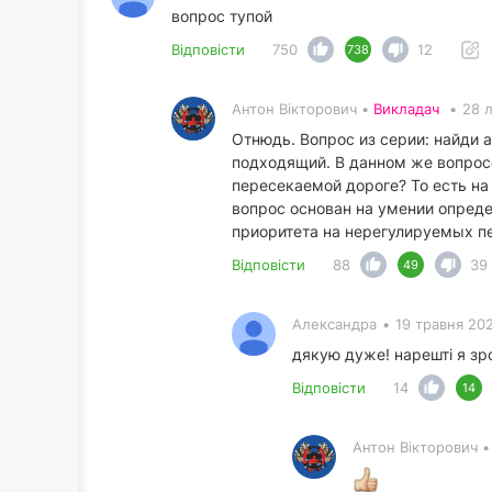
вопрос тупой
Відповісти
750
12
738
Антон Вікторович •
Викладач
•
28 
Отнюдь. Вопрос из серии: найди а
подходящий. В данном же вопросе
пересекаемой дороге? То есть на
вопрос основан на умении опред
приоритета на нерегулируемых п
Відповісти
88
39
49
Александра
•
19 травня 20
дякую дуже! нарешті я зр
Відповісти
14
14
Антон Вікторович 