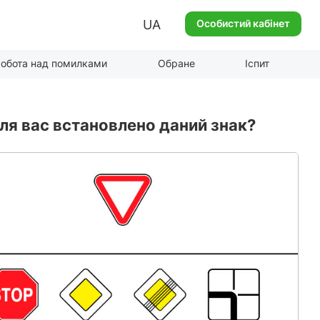
UA
Особистий кабінет
обота над помилками
Обране
Іспит
ля вас встановлено даний знак?