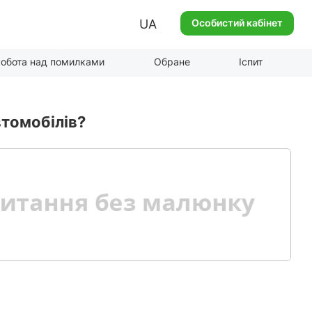
UA
Особистий кабінет
обота над помилками
Обране
Іспит
томобілів?