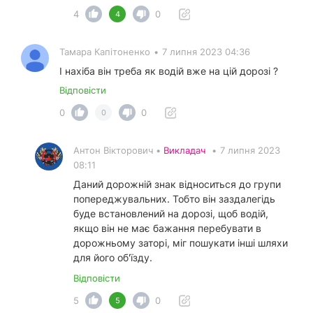
4
0
4
Тамара Капітоненко
•
7 липня 2023 04:36
І нахіба він треба як водій вже на цій дорозі ?
Відповісти
0
0
0
Антон Вікторович •
Викладач
•
7 липня 2023
08:11
Даний дорожній знак відноситься до групи
попереджувальних. Тобто він заздалегідь
буде встановлений на дорозі, щоб водій,
якщо він не має бажання перебувати в
дорожньому заторі, міг пошукати інші шляхи
для його об'їзду.
Відповісти
5
0
5