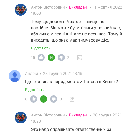
Антон Вікторович •
Викладач
•
11 жовтня 2022
16:06
Тому що дорожній затор – явище не
постійне. Він може бути тільки у певний час,
або лише у певні дні, але не весь час. Тому й
виходить, що знак має тимчасову дію.
Відповісти
16
2
14
Андрій
•
28 грудня 2021 18:16
Где этот знак перед мостом Патона в Киеве ?
Відповісти
8
0
8
Антон Вікторович •
Викладач
•
28 грудня 2021
18:20
Это надо спрашивать ответственных за