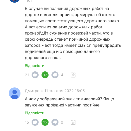
19:11
В случае выполнения дорожных работ на
дороге водителя проинформируют об этом с
помощью соответствующего дорожного знака.
А вот если из-за этих дорожных работ
произойдёт сужение проезжей части, что в
свою очередь станет причиной дорожных
заторов - вот тогда имеет смысл предупредить
водителей ещё и с помощью данного
дорожного знака.
Відповісти
21
4
17
Дмитро
•
11 жовтня 2022 16:05
А чому зображений знак тимчасовий? Якщо
звуження проїздної частини постійне
Відповісти
15
0
15