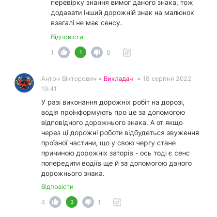
перевірку знання вимог даного знака, тож
додавати інший дорожній знак на малюнок
взагалі не має сенсу.
Відповісти
1
0
1
Антон Вікторович •
Викладач
•
18 серпня 2022
19:41
У разі виконання дорожніх робіт на дорозі,
водія проінформують про це за допомогою
відповідного дорожнього знака. А от якщо
через ці дорожні роботи відбудеться звуження
проїзної частини, що у свою чергу стане
причиною дорожніх заторів - ось тоді є сенс
попередити водіїв ще й за допомогою даного
дорожнього знака.
Відповісти
4
1
3