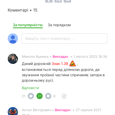
Коментарі • 15
За популярністю
За порядком
Микола Яценюк •
Викладач
•
1 лютого 2025 18:34
Даний дорожній
Знак 1.38
,
встановлюється перед ділянкою дороги, де
звуження проїзної частини спричиняє затори в
дорожньому русі.
Відповісти
21
0
21
Антон Вікторович •
Викладач
•
27 серпня 2021