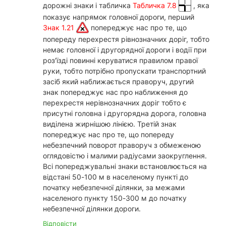
дорожні знаки і табличка
Табличка 7.8
, яка
показує напрямок головної дороги, перший
Знак 1.21
попереджує нас про те, що
попереду перехрестя рівнозначних доріг, тобто
немає головної і другорядної дороги і водії при
роз'їзді повинні керуватися правилом правої
руки, тобто потрібно пропускати транспортний
засіб який наближається праворуч, другий
знак попереджує нас про наближення до
перехрестя нерівнозначних доріг тобто є
присутні головна і другорядна дорога, головна
виділена жирнішою лінією. Третій знак
попереджує нас про те, що попереду
небезпечний поворот праворуч з обмеженою
оглядовістю і малими радіусами заокруглення.
Всі попереджувальні знаки встановлюється на
відстані 50-100 м в населеному пункті до
початку небезпечної ділянки, за межами
населеного пункту 150-300 м до початку
небезпечної ділянки дороги.
Відповісти