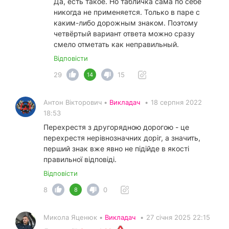
Да, есть такое. Но табличка сама по себе
никогда не применяется. Только в паре с
каким-либо дорожным знаком. Поэтому
четвёртый вариант ответа можно сразу
смело отметать как неправильный.
Відповісти
29
15
14
Антон Вікторович •
Викладач
•
18 серпня 2022
18:53
Перехрестя з другорядною дорогою - це
перехрестя нерівнозначних доріг, а значить,
перший знак вже явно не підійде в якості
правильної відповіді.
Відповісти
8
0
8
Микола Яценюк •
Викладач
•
27 січня 2025 22:15