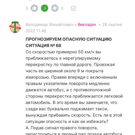
3
0
3
Володимир Михайлович •
Викладач
•
28 серпня
2022 11:48
ПРОГНОЗИРУЕМ ОПАСНУЮ СИТУАЦИЮ
СИТУАЦИЯ № 68
Со скоростью примерно 50 км/ч вы
приближаетесь к нерегулируемому
перекрестку по главной дороге. Проезжая
часть ее шириной около 9 м покрыта
изморозью. Правее впереди с включенным
правым указателем поворота медленно
движется автобус, а с противоположной
стороны перекрестка приближается легковой
автомобиль. В это время вы замечаете, что
сзади вас буквально поджимает такси,
вынуждая прибавить скорость. Есть ли в этой
ситуации опасность и как ее избежать?
А. Подав сигнал правого поворота,
перестроиться в первый ряд позади автобуса,