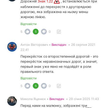
Дорожній
Знак 1.22
, встановлюється при
наближенні до перехрестя з другорядною
дорогою, яка зображена на ньому менш
жирною лінією.
Відповісти
5
0
5
Антон Вікторович •
Викладач
•
26 серпня 2021
22:41
Перекрёсток со второстепенной дорогой - это
перекрёсток неравнозначных дорог, а значит,
первый знак уже явно не подойдёт в роли
правильного ответа.
Відповісти
5
0
5
Микола Яценюк •
Викладач
•
29 січня 2025 11:43
Перед нами на малюнку, зображені три