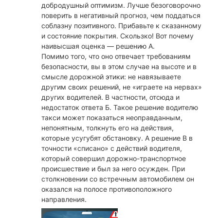
добродушный оптимизм. Лучше безоговорочно
поверить в негативный прогноз, чем поддаться
соблазну позитивного. Прибавьте к сказанному
и состояние покрытия. Скользко! Вот почему
наивысшая оценка — решению А.
Помимо того, что оно отвечает требованиям
безопасности, вы в этом случае на высоте и в
смысле дорожной этики: не навязываете
другим своих решений, не «играете на нервах»
других водителей. В частности, отсюда и
недостаток ответа Б. Такое решение водителю
такси может показаться неоправданным,
непонятным, толкнуть его на действия,
которые усугубят обстановку. А решение В в
точности «списано» с действий водителя,
который совершил дорожно-транспортное
происшествие и был за него осужден. При
столкновении со встречным автомобилем он
оказался на полосе противоположного
направления.