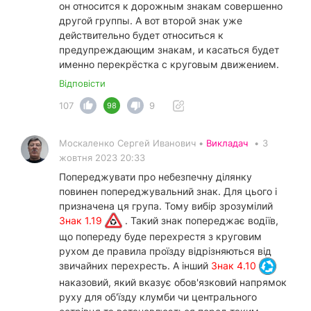
он относится к дорожным знакам совершенно
другой группы. А вот второй знак уже
действительно будет относиться к
предупреждающим знакам, и касаться будет
именно перекрёстка с круговым движением.
Відповісти
107
9
98
Москаленко Сергей Иванович •
Викладач
•
3
жовтня 2023 20:33
Попереджувати про небезпечну ділянку
повинен попереджувальний знак. Для цього і
призначена ця група. Тому вибір зрозумілий
Знак 1.19
. Такий знак попереджає водіїв,
що попереду буде перехрестя з круговим
рухом де правила проїзду відрізняються від
звичайних перехресть. А інший
Знак 4.10
наказовий, який вказує обов'язковий напрямок
руху для об'їзду клумби чи центрального