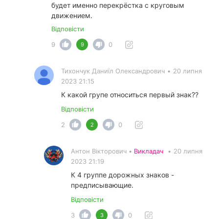
будет именно перекрёстка с круговым
движением.
Відповісти
9
0
9
Тихончук Даниїл Олександрович
•
20 липня
2023 21:15
К какой групе относиться первый знак??
Відповісти
2
0
2
Антон Вікторович •
Викладач
•
20 липня
2023 21:19
К 4 группе дорожных знаков -
предписывающие.
Відповісти
3
0
3