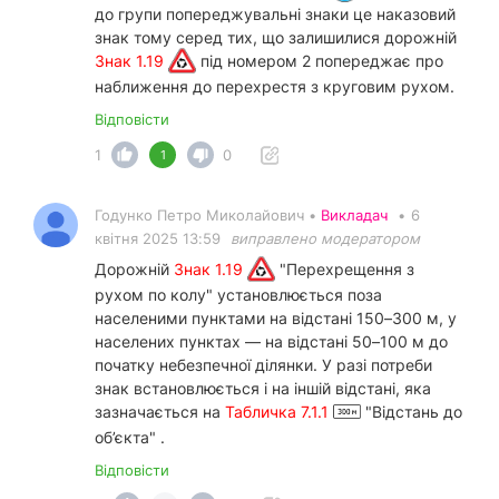
до групи попереджувальні знаки це наказовий
знак тому серед тих, що залишилися дорожній
Знак 1.19
під номером 2 попереджає про
наближення до перехрестя з круговим рухом.
Відповісти
1
0
1
Годунко Петро Миколайович •
Викладач
•
6
квітня 2025 13:59
виправлено модератором
Дорожній
Знак 1.19
"Перехрещення з
рухом по колу" установлюється поза
населеними пунктами на відстані 150–300 м, у
населених пунктах — на відстані 50–100 м до
початку небезпечної ділянки. У разі потреби
знак встановлюється і на іншій відстані, яка
зазначається на
Табличка 7.1.1
"Відстань до
об’єкта" .
Відповісти