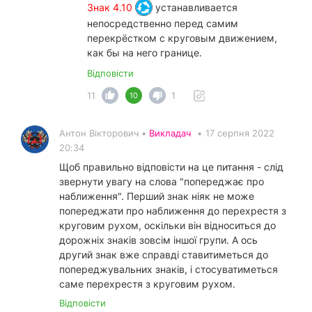
Знак 4.10
устанавливается
непосредственно перед самим
перекрёстком с круговым движением,
как бы на него границе.
Відповісти
11
1
10
Антон Вікторович •
Викладач
•
17 серпня 2022
20:34
Щоб правильно відповісти на це питання - слід
звернути увагу на слова "попереджає про
наближення". Перший знак ніяк не може
попереджати про наближення до перехрестя з
круговим рухом, оскільки він відноситься до
дорожніх знаків зовсім іншої групи. А ось
другий знак вже справді ставитиметься до
попереджувальних знаків, і стосуватиметься
саме перехрестя з круговим рухом.
Відповісти