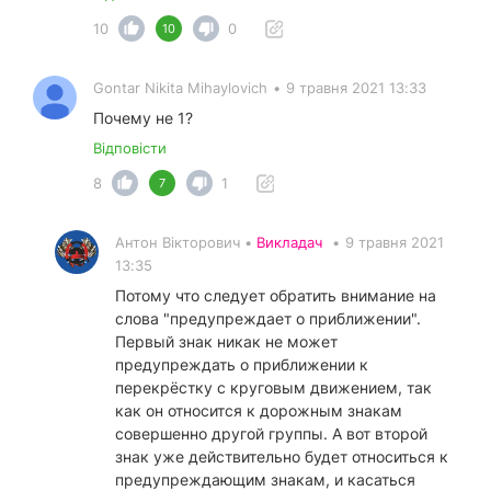
10
0
10
Gontar Nikita Mihaylovich
•
9 травня 2021 13:33
Почему не 1?
Відповісти
8
1
7
Антон Вікторович •
Викладач
•
9 травня 2021
13:35
Потому что следует обратить внимание на
слова "предупреждает о приближении".
Первый знак никак не может
предупреждать о приближении к
перекрёстку с круговым движением, так
как он относится к дорожным знакам
совершенно другой группы. А вот второй
знак уже действительно будет относиться к
предупреждающим знакам, и касаться