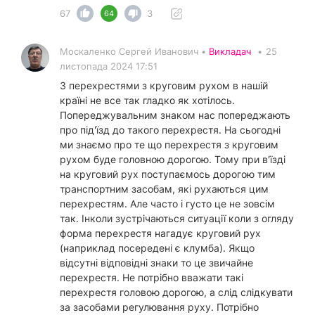
67
3
64
Москаленко Сергей Иванович •
Викладач
•
25
листопада 2024 17:51
З перехрестями з круговим рухом в нашій
країні не все так гладко як хотілось.
Попереджувальним знаком нас попереджають
про під'їзд до такого перехрестя. На сьогодні
ми знаємо про те що перехрестя з круговим
рухом буде головною дорогою. Тому при в'їзді
на круговий рух поступаємось дорогою тим
транспортним засобам, які рухаються цим
перехрестям. Але часто і густо це не зовсім
так. Інколи зустрічаються ситуації коли з огляду
форма перехрестя нагадує круговий рух
(наприклад посередені є клумба). Якщо
відсутні відповідні знаки то це звичайне
перехрестя. Не потрібно вважати такі
перехрестя головою дорогою, а слід слідкувати
за засобами регулювання руху. Потрібно