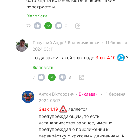
острівця та встановлюється перед таким
перехрестям.
Відповісти
72
0
72
Покутний Андрiй Володимирович
•
11 березня
2024 08:11
Тогда зачем такой знак надо
Знак 4.10
?
Відповісти
7
3
4
Антон Вікторович •
Викладач
•
11 березня
2024 08:17
Знак 1.19
является
предупреждающим, то есть
устанавливается заранее, именно
предупреждая о приближении к
перекрёстку с круговым движением. А