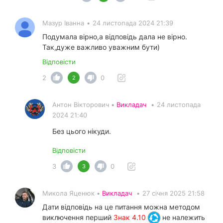
Мазур Іванна
•
24 листопада 2024 21:39
Подумала вірно,а відповідь дала не вірно.
Так,дуже важливо уважним бути)
Відповісти
2
0
2
Антон Вікторович •
Викладач
•
24 листопада
2024 21:40
Без цього нікуди.
Відповісти
3
0
3
Микола Яценюк •
Викладач
•
27 січня 2025 21:58
Дати відповідь на це питання можна методом
виключення перший
Знак 4.10
не належить