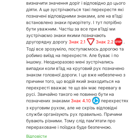
визначити значення доріг і відповідно до цього
діяти. А ще зустрічаються такі перехрестя які
позначені відповідними знаками, але на в'їзді
встановлено знаки приорітету. І тут потрібно
бути уважним. Частіш за все при в'їзді ми
зустрічаємо знаки якими позначають
другорядну дорогу
Знак 2.1
Знак 2.2
.
Тоді все зрозуміло, поступаємось дорогою та
робимо виїзд на перехрестя. Але буває і по
іншому. Неодноразово мені зустрічались
випадки коли в'їзд на круговий рух позначено
знаком головної дороги. І це вже небезпечно з
причини того, що водій який знаходиться на
перехресті вважає те що він має перевагу в
русі. Звичайно такого не повинно бути на
позначених знаками
Знак 4.10
перехрестях
з круговим рухом, але не скрізь відповідні
служби організують рух правильно. Причини
бувають різними. Тому слід пам'ятати про
перераховане і поїздка буде безпечною.
Відповісти