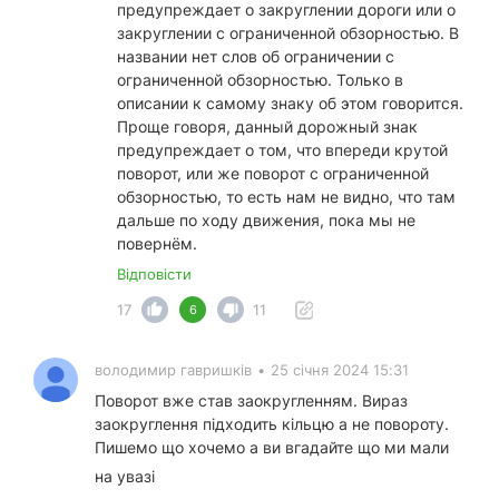
предупреждает о закруглении дороги или о
закруглении с ограниченной обзорностью. В
названии нет слов об ограничении с
ограниченной обзорностью. Только в
описании к самому знаку об этом говорится.
Проще говоря, данный дорожный знак
предупреждает о том, что впереди крутой
поворот, или же поворот с ограниченной
обзорностью, то есть нам не видно, что там
дальше по ходу движения, пока мы не
повернём.
Відповісти
17
11
6
володимир гавришків
•
25 січня 2024 15:31
Поворот вже став заокругленням. Вираз
заокруглення підходить кільцю а не повороту.
Пишемо що хочемо а ви вгадайте що ми мали
на увазі