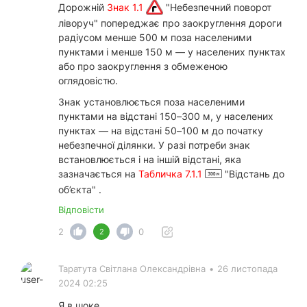
Дорожній
Знак 1.1
"Небезпечний поворот
ліворуч" попереджає про заокруглення дороги
радіусом менше 500 м поза населеними
пунктами і менше 150 м — у населених пунктах
або про заокруглення з обмеженою
оглядовістю.
Знак установлюється поза населеними
пунктами на відстані 150–300 м, у населених
пунктах — на відстані 50–100 м до початку
небезпечної ділянки. У разі потреби знак
встановлюється і на іншій відстані, яка
зазначається на
Табличка 7.1.1
"Відстань до
об’єкта" .
Відповісти
2
0
2
Таратута Свiтлана Олександрiвна
•
26 листопада
2024 02:25
Я в шоке