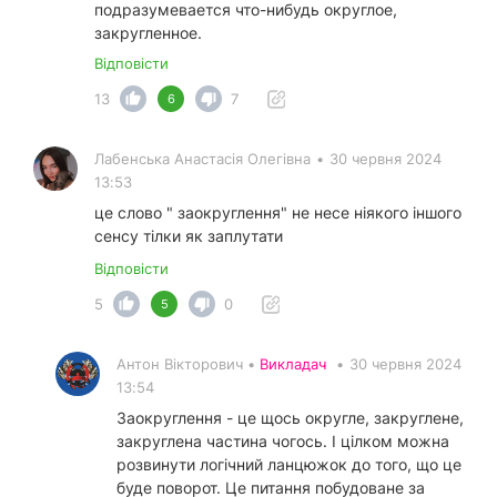
подразумевается что-нибудь округлое,
закругленное.
Відповісти
13
7
6
Лабенська Анастасія Олегівна
•
30 червня 2024
13:53
це слово " заокруглення" не несе ніякого іншого
сенсу тілки як заплутати
Відповісти
5
0
5
Антон Вікторович •
Викладач
•
30 червня 2024
13:54
Заокруглення - це щось округле, закруглене,
закруглена частина чогось. І цілком можна
розвинути логічний ланцюжок до того, що це
буде поворот. Це питання побудоване за