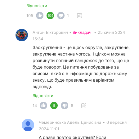
Відповісти
105
1
104
Антон Вікторович •
Викладач
•
25 січня 2024
15:34
Заокруглення - це щось округле, закруглене,
закруглена частина чогось. І цілком можна
розвинути логічний ланцюжок до того, що це
буде поворот. Це питання побудоване за
описом, який є в інформації по дорожньому
знаку, що буде правильним варіантом
відповіді.
Відповісти
14
6
8
Чемеринська Адель Денисівна
•
6 вересня
2024 11:01
А разве повтор округлый? Если