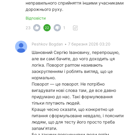
неправильного сприйняття іншими учасниками
дорожнього руху.
Відповісти
23
1
22
Peshkov Bogdan
•
7 березня 2026 03:20
Шановний Сергію Івановичу, перепрошую,
але ви самі бачите, до чого доходить ця
логіка. Поворот раптом називають
заокругленням і роблять вигляд, що це
нормально.
Поворот — це поворот. Не потрібно
вигадувати нові слова там, де все давно
придумано до нас. Такі формулювання
тільки плутають людей.
Краще чесно сказати, що конкретно це
питання сформульоване невдало, і пояснити
людям, що для тесту його просто треба
запам’ятати.
Бо з такими поясненнями люди потім