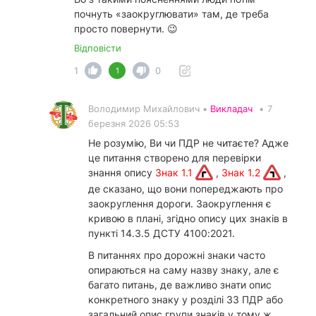
почнуть «заокруглювати» там, де треба
просто повернути. 😉
Відповісти
1
0
1
Володимир Михайлович •
Викладач
•
7
березня 2026 05:53
Не розумію, Ви чи ПДР не читаєте? Адже
це питання створено для перевірки
знання опису
Знак 1.1
,
Знак 1.2
,
де сказано, що вони попереджають про
заокруглення дороги. Заокруглення є
кривою в плані, згідно опису цих знаків в
пункті 14.3.5 ДСТУ 4100:2021.
В питаннях про дорожні знаки часто
опираються на саму назву знаку, але є
багато питань, де важливо знати опис
конкретного знаку у розділі 33 ПДР або
загальний опис групи знаків у тому ж