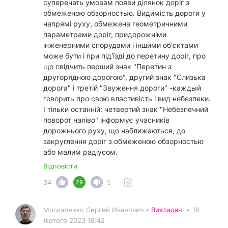
суперечать умовам появи ділянок доріг з
обмеженою обзорностью. Видимість дороги у
напрямі руху, обмежена геометричними
параметрами доріг, придорожніми
інженерними спорудами і іншими об'єктами
може бути і при під'їзді до перетину доріг, про
що свідчить перший знак "Перетин з
другорядною дорогою", другий знак "Слизька
дорога" і третій "Звуження дороги" -каждый
говорить про свою властивість і вид небезпеки.
І тільки останній: четвертий знак "Небезпечний
поворот наліво" інформує учасників
дорожнього руху, що наближаються, до
закруглення доріг з обмеженою обзорностью
або малим радіусом.
Відповісти
34
5
29
Москаленко Сергей Иванович •
Викладач
•
18
лютого 2023 18:42