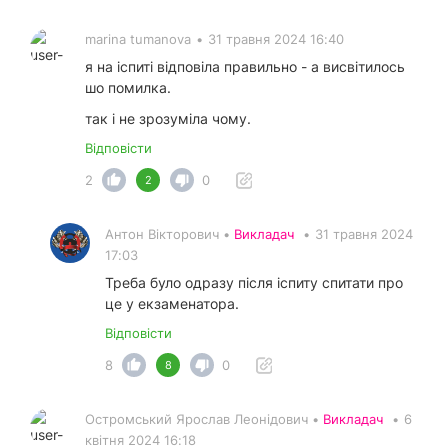
marina tumanova
•
31 травня 2024 16:40
я на іспиті відповіла правильно - а висвітилось
шо помилка.
так і не зрозуміла чому.
Відповісти
2
0
2
Антон Вікторович •
Викладач
•
31 травня 2024
17:03
Треба було одразу після іспиту спитати про
це у екзаменатора.
Відповісти
8
0
8
Остромський Ярослав Леонідович •
Викладач
•
6
квітня 2024 16:18