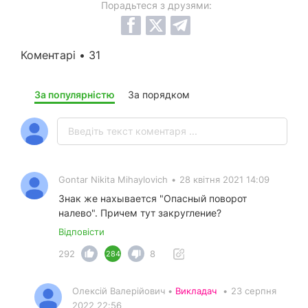
Порадьтеся з друзями:
Коментарі • 31
За популярністю
За порядком
Gontar Nikita Mihaylovich
•
28 квітня 2021 14:09
Знак же нахывается "Опасный поворот
налево". Причем тут закругление?
Відповісти
292
8
284
Олексій Валерійович •
Викладач
•
23 серпня
2022 22:56