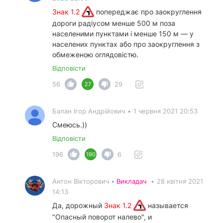
Знак 1.2
попереджає про заокруглення
дороги радіусом менше 500 м поза
населеними пунктами і менше 150 м — у
населених пунктах або про заокруглення з
обмеженою оглядовістю.
Відповісти
56
29
27
Балан Ігор Андрійович
•
1 червня 2021 20:53
Смеюсь.))
Відповісти
196
6
190
Антон Вікторович •
Викладач
•
28 квітня 2021
14:13
Да, дорожный
Знак 1.2
называется
"Опасный поворот налево", и