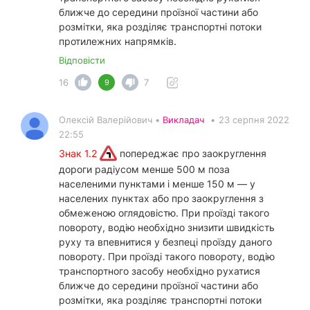
ближче до середини проїзної частини або
розмітки, яка розділяє транспортні потоки
протилежних напрямків.
Відповісти
16
7
9
Олексій Валерійович •
Викладач
•
23 серпня 2022
22:55
Знак 1.2
попереджає про заокруглення
дороги радіусом менше 500 м поза
населеними пунктами і менше 150 м — у
населених пунктах або про заокруглення з
обмеженою оглядовістю. При проїзді такого
повороту, водію необхідно знизити швидкість
руху та впевнитися у безпеці проїзду даного
повороту. При проїзді такого повороту, водію
транспортного засобу необхідно рухатися
ближче до середини проїзної частини або
розмітки, яка розділяє транспортні потоки