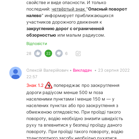
свойстве и виде опасности. И только
последний:
четвёртый знак
"
Опасный поворот
налево
" информирует приближающихся
участников дорожного движения к
закруглению дорог с ограниченной
обзорностью
или малым радиусом.
Відповісти
28
6
22
Олексій Валерійович •
Викладач
•
23 серпня 2022
22:57
Знак 1.2
попереджає про заокруглення
дороги радіусом менше 500 м поза
населеними пунктами і менше 150 м — у
населених пунктах або про заокруглення з
обмеженою оглядовістю. При проїзді такого
повороту, водію необхідно знизити швидкість
руху та впевнитися у безпеці проїзду даного
повороту. При проїзді такого повороту, водію
транспортного засобу необхідно рухатися