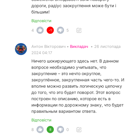
дороги, радіус заокруглення може бути і
більшим!
Відповісти
4
5
-1
Антон Вікторович •
Викладач
•
26 листопада
2024 04:17
Ничего шокирующего здесь нет. В данном
вопросе необходимо учитывать, что
закругление – это нечто округлое,
закруглённое, закругленная часть чего-то. И
вполне можно развить логическую цепочку
до того, что это будет поворот. Этот вопрос
построен по описанию, которое есть в
информации по дорожному знаку, что будет
правильным вариантом ответа.
Відповісти
8
0
8