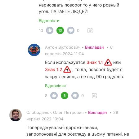
нарисовать поворот то у него ровный
угол. ПУТАЕТЕ ЛЮДЕЙ
Відповісти
10
0
10
Антон Вікторович •
Викладач
•
6
вересня 2024 11:04
Если используется
Знак 1.1
или
Знак 1.2
, то да, поворот будет с
закруглением, а не под 90 градусов.
Відповісти
8
0
8
Слободянюк Олег Петрович •
Викладач
•
28
червня 2022 10:04
Попереджувальні дорожні знаки,
запропоновані для розгляду в цьому питанні, не