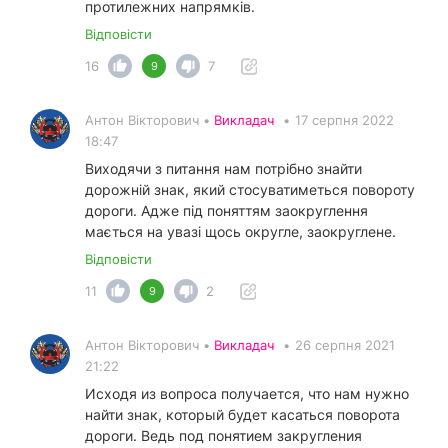
протилежних напрямків.
Відповісти
16
7
9
Антон Вікторович •
Викладач
•
17 серпня 2022
18:47
Виходячи з питання нам потрібно знайти
дорожній знак, який стосуватиметься повороту
дороги. Адже під поняттям заокруглення
мається на увазі щось округле, заокруглене.
Відповісти
11
2
9
Антон Вікторович •
Викладач
•
26 серпня 2021
21:22
Исходя из вопроса получается, что нам нужно
найти знак, который будет касаться поворота
дороги. Ведь под понятием закругления