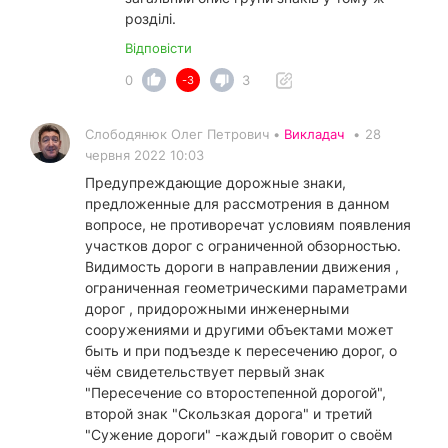
розділі.
Відповісти
0
3
-3
Слободянюк Олег Петрович •
Викладач
•
28
червня 2022 10:03
Предупреждающие дорожные знаки,
предложенные для рассмотрения в данном
вопросе, не противоречат условиям появления
участков дорог с ограниченной обзорностью.
Видимость дороги в направлении движения ,
ограниченная геометрическими параметрами
дорог , придорожными инженерными
сооружениями и другими объектами может
быть и при подъезде к пересечению дорог, о
чём свидетельствует первый знак
"Пересечение со второстепенной дорогой",
второй знак "Скользкая дорога" и третий
"Сужение дороги" -каждый говорит о своём