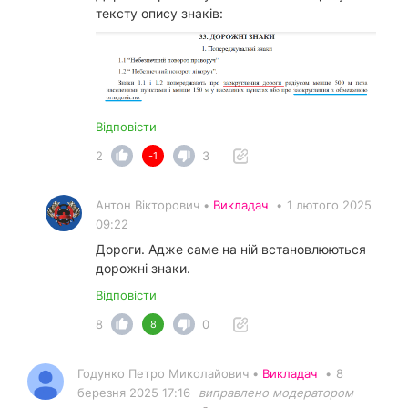
тексту опису знаків:
Відповісти
2
3
-1
Антон Вікторович •
Викладач
•
1 лютого 2025
09:22
Дороги. Адже саме на ній встановлюються
дорожні знаки.
Відповісти
8
0
8
Годунко Петро Миколайович •
Викладач
•
8
березня 2025 17:16
виправлено модератором