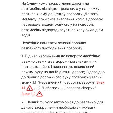
На будь-якому заокругленні дороги на
автомобіль діє відцентрова сила у напрямку,
протилежному до центру повороту. До того
моменту, поки сила зчеплення коліс з дорогою
перевищує відцентрову силу на повороті,
автомобіль підпорядковується керуючим діям
водія.
Необхідно пам’ятати основні правила
безпечного проходження повороту:
1. Під час наближення до повороту необхідно
уважно стежити за дорожніми знаками, які
позначають його і визначають швидкісний
режим руху на даній ділянці дороги; Відповідно
до правил дорожнього руху попереджувальні
знаки 1.1 "Небезпечний поворот праворуч"
Знак
1.1
, 1.2 "Небезпечний поворот ліворуч"'
Знак 1.2
,
2. Швидкість руху автомобіля до безпечної для
даного заокруглення необхідно знижувати
плавно заздалегідь до входу в поворот;