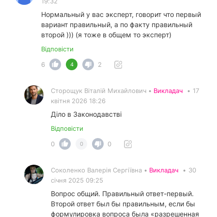
19:32
Нормальный у вас эксперт, говорит что первый
вариант правильный, а по факту правильный
второй ))) (я тоже в общем то эксперт)
Відповісти
6
2
4
Сторощук Віталій Михайлович •
Викладач
•
17
квітня 2026 18:26
Діло в Законодавстві
Відповісти
0
0
0
Соколенко Валерія Сергіївна •
Викладач
•
30
січня 2025 09:25
Вопрос общий. Правильный ответ-первый.
Второй ответ был бы правильным, если бы
формулировка вопроса была «разрешенная