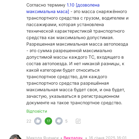
Согласно термину
1.10 [дозволена
максимальна маса]
- это масса снаряжённого
транспортного средства с грузом, водителем и
пассажирами, которая установлена
технической характеристикой транспортного
средства как максимально допустимая.
Разрешенная максимальная масса автопоезда
- это сумма разрешенной максимально
допустимой массы каждого ТС, входящего в
состав автопоезда. И нет никакой разницы, к
какой категории будет относиться
транспортное средство, для каждого
транспортного средства разрешённая
максимальная масса будет своя, и она будет,
зачастую, указываться в регистрационном
документе на такое транспортное средство.
Відповісти
22
5
17
Микола Яценюк •
Викладач
•
16 січня 2025 16:01