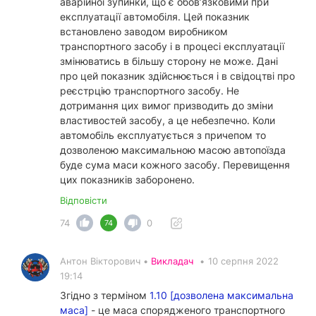
аварійної зупинки, що є обов’язковими при
експлуатації автомобіля. Цей показник
встановлено заводом виробником
транспортного засобу і в процесі експлуатації
змінюватись в більшу сторону не може. Дані
про цей показник здійснюється і в свідоцтві про
реєстрцію транспортного засобу. Не
дотримання цих вимог призводить до зміни
властивостей засобу, а це небезпечно. Коли
автомобіль експлуатується з причепом то
дозволеною максимальною масою автопоїзда
буде сума маси кожного засобу. Перевищення
цих показників заборонено.
Відповісти
74
0
74
Антон Вікторович •
Викладач
•
10 серпня 2022
19:14
Згідно з терміном
1.10 [дозволена максимальна
маса]
- це маса спорядженого транспортного