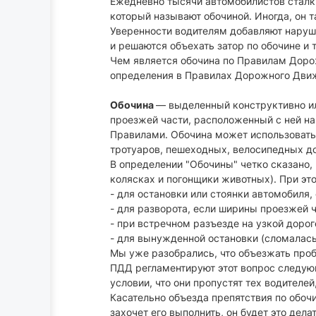
Ежедневно тысячи автомобилистов сталки
который называют обочиной. Иногда, он т
Уверенности водителям добавляют наруши
и решаются объехать затор по обочине и 
Чем является обочина по Правилам Дорож
определения в Правилах Дорожного Дви
Обочина
— выделенный конструктивно и
проезжей части, расположенный с ней н
Правилами. Обочина может использоватьс
тротуаров, пешеходных, велосипедных до
В определении "Обочины" четко сказано,
колясках и погонщики животных). При эт
- для остановки или стоянки автомобиля
- для разворота, если ширины проезжей ч
- при встречном разъезде на узкой дорог
- для вынужденной остановки (сломалась
Мы уже разобрались, что объезжать проб
ПДД регламентируют этот вопрос следующ
условии, что они пропустят тех водителей
Касательно объезда препятствия по обоч
захочет его выполнить, он будет это дел