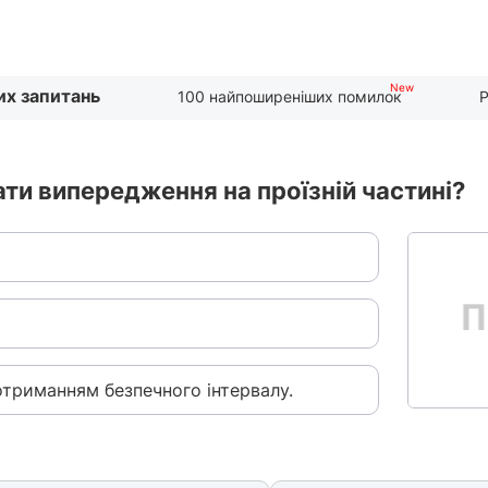
их запитань
100 найпоширеніших помилок
Р
ти випередження на проїзній частині?
дотриманням безпечного інтервалу.