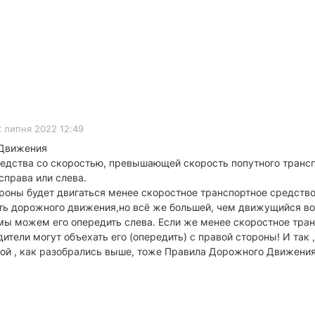
2 липня 2022 12:49
 Движения
редства со скоростью, превышающей скорость попутного транс
справа или слева.
стороны будет двигаться менее скоростное транспортное средст
ть дорожного движения,но всё же большей, чем движущийся во
мы можем его опередить слева. Если же менее скоростное тра
дители могут объехать его (опередить) с правой стороны! И так
вой , как разобрались выше, тоже Правила Дорожного Движени