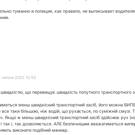
ельно туманно и полиция, как правило, не выписывает водителя
ание.
2 липня 2022 12:50
 швидкістю, що перевищує швидкість попутного транспортного з
атиметься менш швидкісний транспортний засіб, його можна ВИП
 все таки більшою, ніж водій, що рухається, по суміжній смузі.
 Якщо ж менш швидкісний транспортний засіб здійснює рух (на зак
у! І так і, так дозволяється. АЛЕ безпечнішим вважатиметься вип
яють виконати подібний маневр.