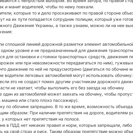
ваются с непростым выбором. Во время затора, по правой стор
ак и манит водителей, чтобы по нему поехали.
тели, которые то и дело проскакивают по правой стороне объе
тут на их пути попадается сотрудник полиции, который уже гото
ного Движения Украины, а также узнаем, можно ли на нее выез
жения:
ли сплошной линией дорожной разметки элемент автомобильно
а одном уровне и не предназначенный для движения транспорт
я для остановки и стоянки транспортных средств, движения пе
рожек или при невозможности передвигаться по ним), гужевых 
 что движение по ней не предусмотрено (двигаться по обочине 
ом водители легковых автомобилей могут использовать обочину:
, если это не создаст помех другим участникам дорожного движ
асти не хватает, чтобы выполнить его без заезда на обочину
е один из автомобилей может заехать на обочину, чтобы пропус
 машина или стало плохо пассажиру).
ку по обочине запрещено. В то же время, возможность объезда 
им образом: При наличии препятствия на дороге, водителям р
, у которых нет препятствия на полосе.
ине в ПДД нет никаких правил и норм, которые запрещали, либо
ать на свой страх и риск. Таким образом препятствие можно объ