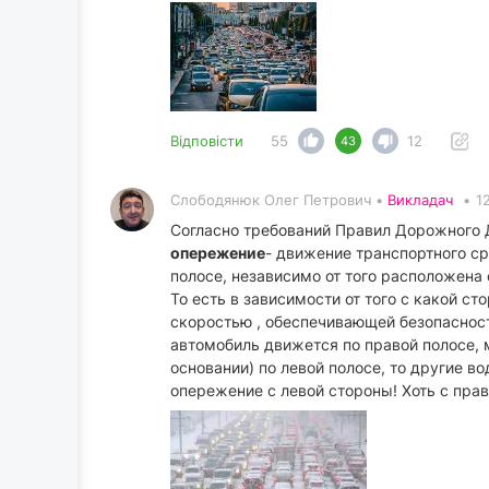
Відповісти
55
12
43
Слободянюк Олег Петрович •
Викладач
•
1
Согласно требований Правил Дорожного
опережение
- движение транспортного с
полосе, независимо от того расположена 
То есть в зависимости от того с какой 
скоростью , обеспечивающей безопаснос
автомобиль движется по правой полосе, 
основании) по левой полосе, то другие во
опережение с левой стороны! Хоть с пра