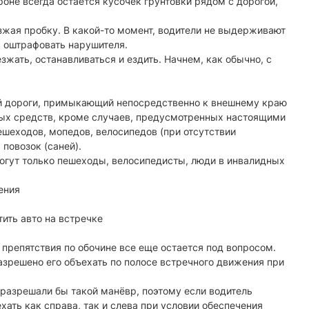
оне всегда остается кусочек грунтовки рядом с дорогой,
зжая пробку. В какой-то момент, водители не выдерживают
в оштрафовать нарушителя.
жать, останавливаться и ездить. Начнем, как обычно, с
й дороги, примыкающий непосредственно к внешнему краю
ных средств, кроме случаев, предусмотренных настоящими
шеходов, мопедов, велосипедов (при отсутствии
повозок (саней).
могут только пешеходы, велосипедисты, люди в инвалидных
ения
тить авто на встречке
препятствия по обочине все еще остается под вопросом.
азрешено его объехать по полосе встречного движения при
 разрешали бы такой манёвр, поэтому если водитель
ехать как справа, так и слева при условии обеспечения