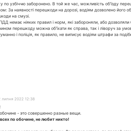
у по узбіччю заборонено. В той же час, можливість об'їзду пере
: За наявності перешкоди на дорозі, водіям дозволено його об'
шкоди на смузі.
ПДД немає ніяких правил і норм, які забороняли, або дозволяли 
 чином перешкоду можна об'їхати як справа, так і ліворуч за у
уманно і поліція, як правило, не виписує водіям штрафи за подіб
2 липня 2022 12:38
!
 обочине - это совершенно разные вещи.
сех по обочине, не любит никто!