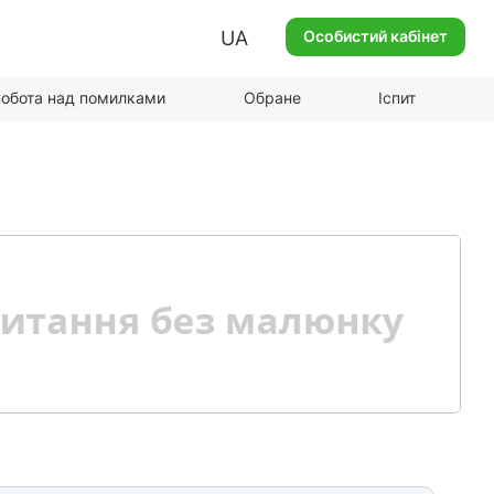
UA
Особистий кабінет
обота над помилками
Обране
Іспит