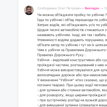
Слободянюк Олег Петрович •
Викладач
•
1
Чи можна об'їжджати пробку по узбіччю ?
Їзда по узбіччю і об'їзд перешкоди по узбі
Хитрих водіїв, які об'їжджають усіх по узб
Щодня тисячі автомобілістів стикаються 
називають узбіччям. Іноді, він так і вабить
Упевненості водіям додають порушники, я
об'їхати затор по узбіччю і тут на їх шля
Чим є узбіччя за Правилами Дорожнього Ру
Правилах Дорожнього Руху :
Узбіччя - виділений конструктивно або с
проїжджої частини, розташований з нею н
Узбіччя може використовуватися для зупинк
велосипедних доріжок або при неможливос
У визначенні "Узбіччя" чітко сказано, що 
погоничі тварин). При цьому водії легков
- для зупинки або стоянки автомобіля, 
- для розвороту, якщо ширини проїжджої ч
- при зустрічному роз'їзді на вузькій доро
- для вимушеної зупинки (зламалася маши