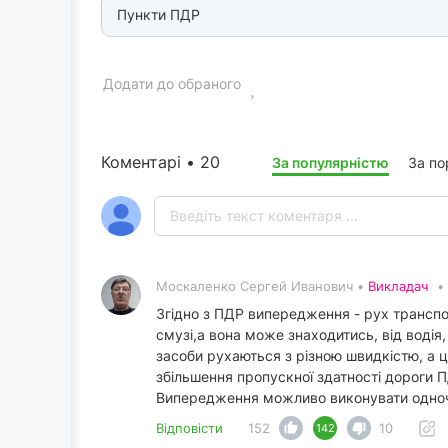
Пункти ПДР
Додати до обраного
Коментарі • 20
За популярністю
За п
Москаленко Сергей Иванович •
Викладач
•
Згідно з ПДР випередження - рух транспо
смузі,а вона може знаходитись, від водія,
засоби рухаються з різною швидкістю, а 
збільшення пропускної здатності дороги 
Випередження можливо виконувати одноча
Відповісти
152
10
142