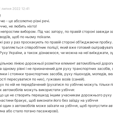
2 липня 2022 12:41
!
ччю - це абсолютно різні речі.
іччю, не любить ніхто!
з непростим вибором. Під час затору, по правій стороні завжди
 водіїв, щоб по ньому поїхали.
кі раз у раз проскакують по правій стороні об'їжджаючи пробку.
хах трапляється співробітник поліції, який вже готовий оштрафува
ху України, а також дізнаємося, чи можна на неї виїжджати, зуп
уцільною лінією дорожньої розмітки елемент автомобільної доро
а одному рівні і не призначений для руху транспортних засобів
и і стоянки транспортних засобів, руху пішоходів, мопедів, вело
ті пересуватися по них), гужових возів (саней).
рух по ній не передбачений (рухатися по узбіччю можуть тільки 
их автомобілів можуть використати узбіччя:
якщо це не створить перешкод іншим учасникам дорожнього руху
астини бракує, щоб виконати його без заїзду на узбіччя
зі один з автомобілів може заїхати на узбіччя, щоб пропустити ав
на або стало погано пасажирові).