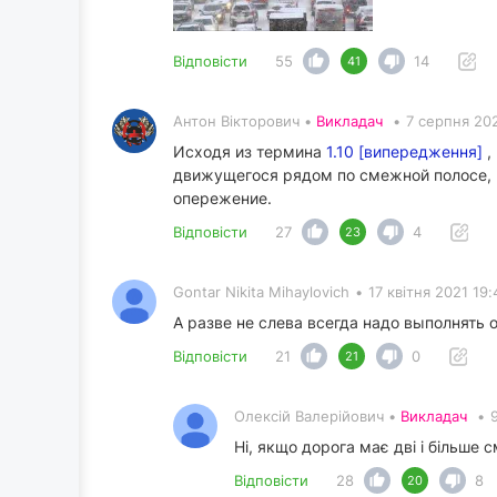
Відповісти
55
14
41
Антон Вікторович •
Викладач
•
7 серпня 202
Исходя из термина
1.10 [випередження]
,
движущегося рядом по смежной полосе, по
опережение.
Відповісти
27
4
23
Gontar Nikita Mihaylovich
•
17 квітня 2021 19:
А разве не слева всегда надо выполнять
Відповісти
21
0
21
Олексій Валерійович •
Викладач
•
Ні, якщо дорога має дві і більше
Відповісти
28
8
20