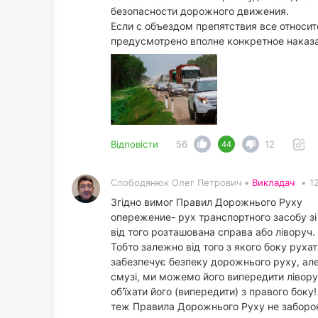
безопасности дорожного движения.
Если с объездом препятствия все относит
предусмотрено вполне конкретное наказ
Відповісти
56
12
44
Слободянюк Олег Петрович •
Викладач
•
1
Згідно вимог Правил Дорожнього Руху
опережение- рух транспортного засобу зі
від того розташована справа або ліворуч.
Тобто залежно від того з якого боку рух
забезпечує безпеку дорожнього руху, але
смузі, ми можемо його випередити ліворуч.
об'їхати його (випередити) з правого бок
теж Правила Дорожнього Руху не заборон