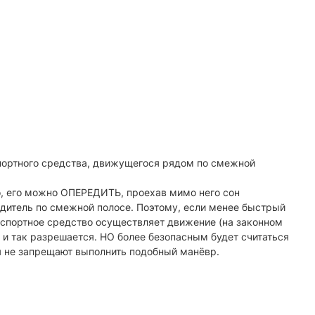
портного средства, движущегося рядом по смежной
во, его можно ОПЕРЕДИТЬ, проехав мимо него сон
дитель по смежной полосе. Поэтому, если менее быстрый
нспортное средство осуществляет движение (на законном
 , и так разрешается. НО более безопасным будет считаться
я не запрещают выполнить подобный манёвр.