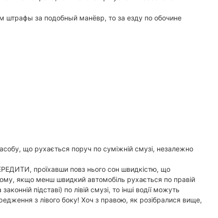
м штрафы за подобный манёвр, то за езду по обочине
асобу, що рухається поруч по суміжній смузі, незалежно
ЕРЕДИТИ, проїхавши повз нього сон швидкістю, що
 Тому, якщо менш швидкий автомобіль рухається по правій
онній підставі) по лівій смузі, то інші водії можуть
ередження з лівого боку! Хоч з правою, як розібралися вище,