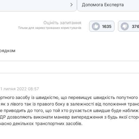
Допомога Експерта
Оцініть запитання
1635
37
Тільки для зареєстрованих користувачів
орядком
1 липня 2022 08:57
ртного засобу із швидкістю, що перевищує швидкість попутного
 як з лівого так із правого боку в залежності від положення тран
це приводить до того, що той хто рухається швидше буде наближ
ПДР дозволяють виконати маневр випередження з будь якої стор
сно декількох транспортних засобів.