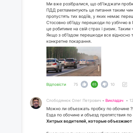
Ми вже розібралися, що об'їжджати пробк
ПДД регламентують це питання таким чином
пропустять тих водіїв, у яких немає пере
Стосовно об'їзду перешкоди по узбіччю в 
це робитиме на свій страх і ризик. Таким
Якщо з об'їздом перешкоди все відносно т
конкретне покарання.
Відповісти
75
10
65
Слободянюк Олег Петрович •
Викладач
•
1
Можно ли объезжать пробку по обочине ?
Езда по обочине и объезд препятствия по
Хитрых водителей, которые объезжают в