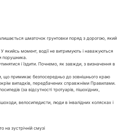
 залишається шматочок грунтовки поряд з дорогою, який
 У якийсь момент, водії не витримують і наважуються
ти порушника.
инятися і їздити. Почнемо, як завжди, з визначення в
ги, що примикає безпосередньо до зовнішнього краю
, окрім випадків, передбачених справжніми Правилами.
сипедів (за відсутності тротуарів, пішохідних,
пішоходи, велосипедисти, люди в інвалідних колясках і
то на зустрічній смузі