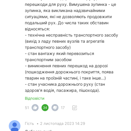
перешкоди для руху. Вимушена зупинка - це
зупинка, яка викликана надзвичайними
ситуаціями, які не дозволяють продовжити
подальший рух. До числа таких обставин
відносяться:
- технічна несправність транспортного засобу
(вихід з ладу певних вузлів та агрегатів
транспортного засобу)
- стан вантажу який перевозиться
транспортним засобом
- виникнення певних перешкод на дорозі
(пошкодження дорожнього покриття, поява
тварин на проїзній частині, і таке інше...)
- стан учасника дорожнього руху (стан
здоров'я водія, пасажира, пішохода).
Відповісти
51
17
34
Гість
•
2 листопада 2023 14:29