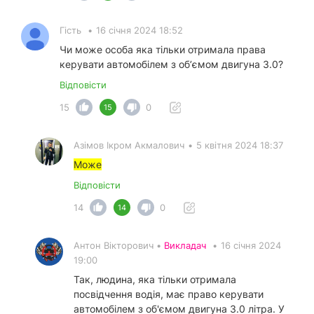
Гість
•
16 січня 2024 18:52
Чи може особа яка тільки отримала права
керувати автомобілем з обʼємом двигуна 3.0?
Відповісти
15
0
15
Азімов Ікром Акмалович
•
5 квітня 2024 18:37
Може
Відповісти
14
0
14
Антон Вікторович •
Викладач
•
16 січня 2024
19:00
Так, людина, яка тільки отримала
посвідчення водія, має право керувати
автомобілем з об'ємом двигуна 3.0 літра. У