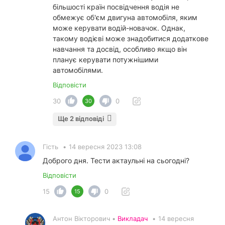
більшості країн посвідчення водія не
обмежує об'єм двигуна автомобіля, яким
може керувати водій-новачок. Однак,
такому водієві може знадобитися додаткове
навчання та досвід, особливо якщо він
планує керувати потужнішими
автомобілями.
Відповісти
30
0
30
Ще 2 відповіді
Гість
•
14 вересня 2023 13:08
Доброго дня. Тести актаульні на сьогодні?
Відповісти
15
0
15
Антон Вікторович •
Викладач
•
14 вересня