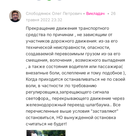
Слободянюк Олег Петрович •
Викладач
•
26
травня 2022 23:32
Прекращение движения транспортного
средства по причинам , не зависящим от
участников дорожного движения: из-за его
технической неисправности, опасности,
создаваемой перевозимым грузом из-за его
смещения, волочения , возможного выпадения
, а также состояния водителя или пассажира(
внезапные боли, ослепление и тому подобное ),
Когда приходится останавливаться не по своей
воли, в частности :по требованию
регулировщика,запрещающего сигнала
светофора,, перекрывающего движение через
железнодорожный переезд-шлагбаума.. Все
перечисленные выше условия "заставляют"
остановиться, НО вынужденной остановка
считаться не будет!