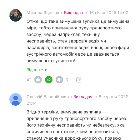
Микола Яценюк •
Викладач
•
16 січня 2025 14:02
Отже, що таке вимушена зупинка це вимушена
міра, тобто припинення руху транспортного
засобу, через наприклад технічну
несправність, стан здоров'я водія чи
пасажирів, засліплення водія вночі, через фари
зустрічного автомобіля все це вважається
вимушеною зупинкою!
Відповісти
42
0
42
Олексій Валерійович •
Викладач
•
8 серпня 2022
21:14
Згідно терміну, вимушена зупинка —
припинення руху транспортного засобу через
його технічну несправність чи небезпеку, яка
спричинена вантажем, який перевозиться,
станом учасника дорожнього руху, появою