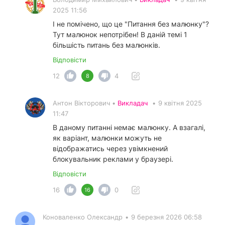
2025 11:56
І не помічено, що це "Питання без малюнку"?
Тут малюнок непотрібен! В даній темі 1
більшість питань без малюнків.
Відповісти
12
4
8
Антон Вікторович •
Викладач
•
9 квітня 2025
11:47
В даному питанні немає малюнку. А взагалі,
як варіант, малюнки можуть не
відображатись через увімкнений
блокувальник реклами у браузері.
Відповісти
16
0
16
Коноваленко Олександр
•
9 березня 2026 06:58