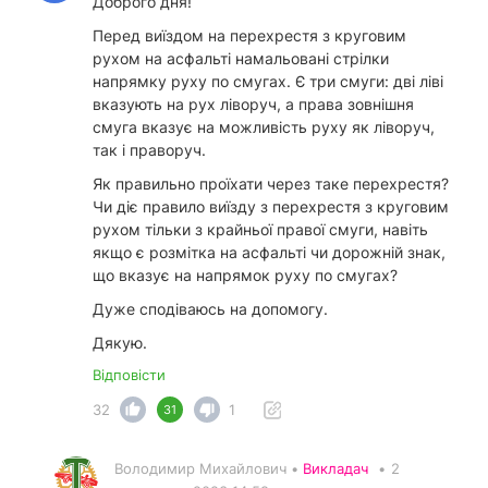
Доброго дня!
Перед виїздом на перехрестя з круговим
рухом на асфальті намальовані стрілки
напрямку руху по смугах. Є три смуги: дві ліві
вказують на рух ліворуч, а права зовнішня
смуга вказує на можливість руху як ліворуч,
так і праворуч.
Як правильно проїхати через таке перехрестя?
Чи діє правило виїзду з перехрестя з круговим
рухом тільки з крайньої правої смуги, навіть
якщо є розмітка на асфальті чи дорожній знак,
що вказує на напрямок руху по смугах?
Дуже сподіваюсь на допомогу.
Дякую.
Відповісти
32
1
31
Володимир Михайлович •
Викладач
•
2