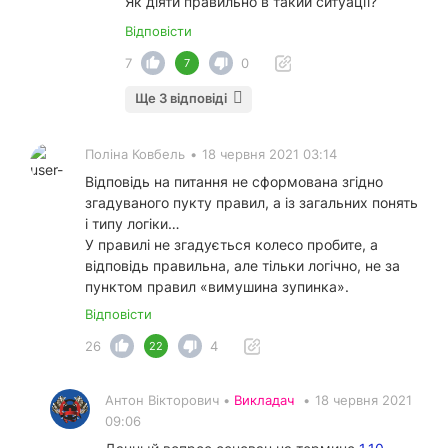
Як діяти правильно в такий ситуації?
Відповісти
7
0
7
Ще 3 відповіді
Поліна Ковбель
•
18 червня 2021 03:14
Відповідь на питання не сформована згідно
згадуваного пукту правил, а із загальних понять
і типу логіки…
У правилі не згадується колесо пробите, а
відповідь правильна, але тільки логічно, не за
пунктом правил «вимушина зупинка».
Відповісти
26
4
22
Антон Вікторович •
Викладач
•
18 червня 2021
09:06