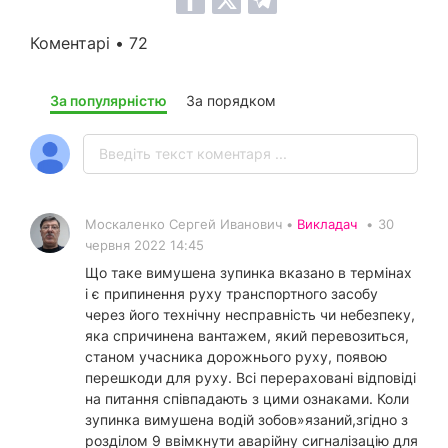
Коментарі • 72
За популярністю
За порядком
Москаленко Сергей Иванович •
Викладач
•
30
червня 2022 14:45
Що таке вимушена зупинка вказано в термінах
і є припинення руху транспортного засобу
через його технічну несправність чи небезпеку,
яка спричинена вантажем, який перевозиться,
станом учасника дорожнього руху, появою
перешкоди для руху. Всі перераховані відповіді
на питання співпадають з цими ознаками. Коли
зупинка вимушена водій зобов»язаний,згідно з
розділом 9 ввімкнути аварійну сигналізацію для