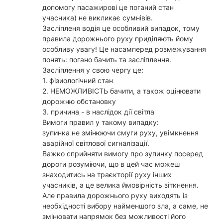
допомогу пасажирові це поганий стан
учасника) не викликає сумнівів.
Засліпленя водія це особливий випадок, тому
правила дорожнього руху приділяють йому
особливу увагу! Це насамперед розмежування
понять: погано бачить та засліплення.
Засліплення у свою чергу це:
1. фізиологічний стан
2. НЕМОЖЛИВІСТЬ бачити, а також оцінювати
дорожню обстановку
3. причина - в наслідок дії світла
Вимоги правил у такому випадку:
зупинка не змінюючи смуги руху, увімкнення
аварійної світлової сигналізації.
Важко сприйняти вимогу про зупинку посеред
дороги розуміючи, що в цей час можеш
знаходитись на траєкторії руху інших
учасників, а це велика ймовірність зіткнення.
Але правила дорожнього руху виходять із
необхідності вибору найменшого зла, а саме, не
змінювати напрямок без можливості його