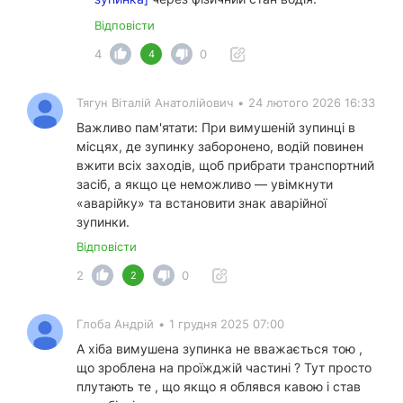
Відповісти
4
0
4
Тягун Віталій Анатолійович
•
24 лютого 2026 16:33
​Важливо пам'ятати: При вимушеній зупинці в
місцях, де зупинку заборонено, водій повинен
вжити всіх заходів, щоб прибрати транспортний
засіб, а якщо це неможливо — увімкнути
«аварійку» та встановити знак аварійної
зупинки.
Відповісти
2
0
2
Глоба Андрій
•
1 грудня 2025 07:00
А хіба вимушена зупинка не вважається тою ,
що зроблена на проїжджій частині ? Тут просто
плутають те , що якщо я облявся кавою і став