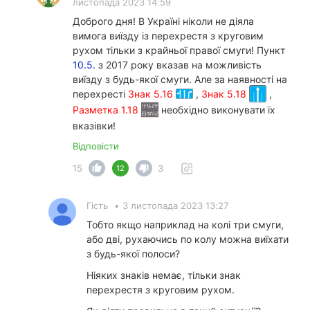
листопада 2023 14:59
Доброго дня! В Україні ніколи не діяла
вимога виїзду із перехрестя з круговим
рухом тільки з крайньої правої смуги! Пункт
10.5.
з 2017 року вказав на можливість
виїзду з будь-якої смуги. Але за наявності на
перехресті
Знак 5.16
,
Знак 5.18
,
Разметка 1.18
необхідно виконувати їх
вказівки!
Відповісти
15
3
12
Гість
•
3 листопада 2023 13:27
Тобто якщо наприклад на колі три смуги,
або дві, рухаючись по колу можна виїхати
з будь-якої полоси?
Ніяких знаків немає, тільки знак
перехрестя з круговим рухом.