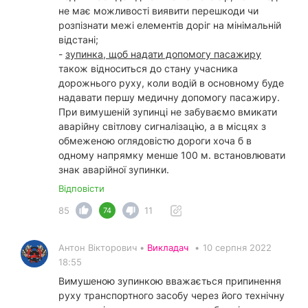
не має можливості виявити перешкоди чи
розпізнати межі елементів доріг на мінімальній
відстані;
-
зупинка, щоб надати допомогу пасажиру
також відноситься до стану учасника
дорожнього руху, коли водій в основному буде
надавати першу медичну допомогу пасажиру.
При вимушеній зупинці не забуваємо вмикати
аварійну світлову сигналізацію, а в місцях з
обмеженою оглядовістю дороги хоча б в
одному напрямку менше 100 м. встановлювати
знак аварійної зупинки.
Відповісти
85
11
74
Антон Вікторович •
Викладач
•
10 серпня 2022
18:55
Вимушеною зупинкою вважається припинення
руху транспортного засобу через його технічну