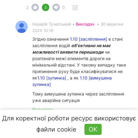
2
0
2
Назарій Тучапський •
Викладач
•
30 вересня
2025 10:16
Згідно означення
1.10 [засліплення]
в стані
засліплення водій
об'єктивно не має
можливості виявити перешкоди
чи
розпізнати межі елементів дороги на
мінімальній відстані. У такому випадку таке
припинення руху буде класифікуватися не
як
1.10 [зупинка]
, а як
1.10 [вимушена
зупинка]
Тому вимушена зупинка через засліплення
уже аварійна ситуація
Відповісти
Для коректної роботи ресурс використовує
2
0
2
файли cookie
OK
Антон Вікторович •
Викладач
•
30 вересня