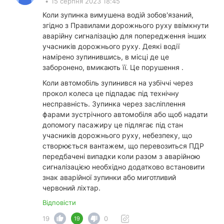
•
15 серпня 2023 18:45
Коли зупинка вимушена водій зобов'язаний,
згідно з Правилами дорожнього руху ввімкнути
аварійну сигналізацію для попередження інших
учасників дорожнього руху. Деякі водії
намірено зупинившись, в місці де це
заборонено, вмикають її. Це порушення .
Коли автомобіль зупинився на узбіччі через
прокол колеса це підпадає під технічну
несправність. Зупинка через засліплення
фарами зустрічного автомобіля або щоб надати
допомогу пасажиру це підлягає під стан
учасників дорожнього руху, небезпеку, що
створюється вантажем, що перевозиться ПДР
передбачені випадки коли разом з аварійною
сигналізацією необхідно додатково встановити
знак аварійної зупинки або миготливий
червоний ліхтар.
Відповісти
19
0
19