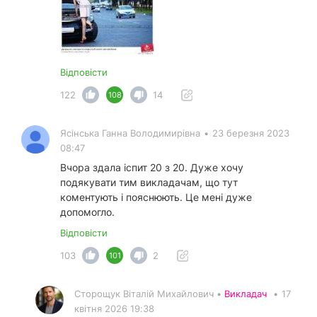
Відповісти
122
14
108
Ясінська Ганна Володимирівна
•
23 березня 2023
08:47
Вчора здала іспит 20 з 20. Дуже хочу
подякувати тим викладачам, що тут
коментують і пояснюють. Це мені дуже
допомогло.
Відповісти
103
2
101
Сторощук Віталій Михайлович •
Викладач
•
17
квітня 2026 19:38