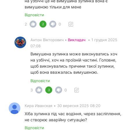
на узбіччі це не вимушина зупинка вона є
вимушеною тільки для мене
Відповісти
2
0
2
Антон Вікторович •
Викладач
•
1 грудня 2025
07:08
Вимушена зупинка може виконуватись хоч
на узбіччі, хоч на проїзній частині. Головне,
щоб виконувались причини такої зупинки,
щоб вона вважалась вимушеною.
Відповісти
3
0
3
Кира Иванская
•
30 вересня 2025 08:20
Хіба зупинка під час водіння, через засліплення,
не створює аварійну ситуацію?
Відповісти