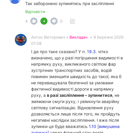
Так заборонено зупинятись при засліпленні
Відповісти
4
0
4
Антон Вікторович •
Викладач
•
9 березня 2026
07:08
І де про таке сказано? У п.
19.3.
чітко
визначено, що у разі погіршення видимості в
напрямку руху, викликаного світлом фар
зустрічних транспортних засобів, водій
повинен зменшити швидкість до такої, яка б
не перевищувала безпечної за умовами
фактичної видимості дороги в напрямку
руху, а
в разі засліплення – зупинитися
, не
змінюючи смуги руху, і увімкнути аварійну
світлову сигналізацію. Відновлення руху
дозволяється лише після того, як пройдуть
негативні наслідки засліплення. І вже після
зупинки це буде вважатись
1.10 [вимушена
зупинка]
через фізичний стан водія.