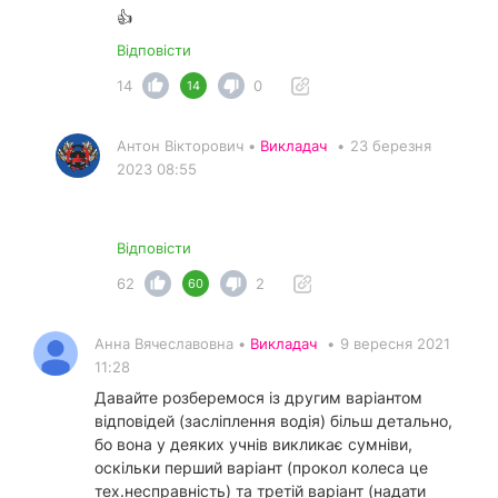
👍
Відповісти
14
0
14
Антон Вікторович •
Викладач
•
23 березня
2023 08:55
Відповісти
62
2
60
Анна Вячеславовна •
Викладач
•
9 вересня 2021
11:28
Давайте розберемося із другим варіантом
відповідей (засліплення водія) більш детально,
бо вона у деяких учнів викликає сумніви,
оскільки перший варіант (прокол колеса це
тех.несправність) та третій варіант (надати