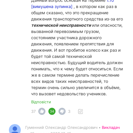
Данный вопрос основан на термине
1.10
[вимушена зупинка]
, в котором как раз в
общем сказано, что это прекращение
движения транспортного средства из-за его
технической неисправности
или опасности,
вызванной перевозимым грузом,
состоянием участника дорожного
движения, появлением препятствия для
движения. И вот пробитое колесо как раз и
будет той самой технической
неисправностью. Будущий водитель должен
понимать, что к чему будет относиться. Если
же в самом термине делать перечисление
всех видов таких неисправностей, то
термин очень сильно увеличится в объёме,
что вызовет недовольство учеников.
Відповісти
37
3
34
Гуменний Олександр Олександрович •
Викладач