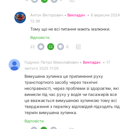
Антон Вікторович •
Викладач
•
6 вересня 2024
12:36
Тому що не всі питання мають малюнки.
Відповісти
22
0
22
Годунко Петро Миколайович •
Викладач
•
17
лютого 2025 11:05
Вимушена зупинка це припинення руху
транспортного засобу через технічні
несправності, через проблеми зі здоров'ям, які
виникли під час руху у водія чи пасажирів все
це вважається вимушеною зупинкою тому всі
твердження з переліку відповідей підходять під
термін вимушена зупинка.
Відповісти