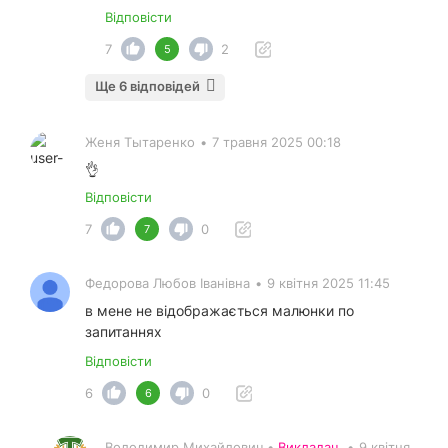
Відповісти
7
2
5
Ще 6 відповідей
Женя Тытаренко
•
7 травня 2025 00:18
👌
Відповісти
7
0
7
Федорова Любов Іванівна
•
9 квітня 2025 11:45
в мене не відображається малюнки по
запитаннях
Відповісти
6
0
6
Володимир Михайлович •
Викладач
•
9 квітня