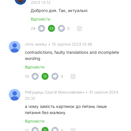
2023 13:12
Доброго дня. Так, актуальні.
Відповісти
29
0
29
chris seeley
•
15 серпня 2023 12:46
contradictions, faulty translations and incomplete
wording
Відповісти
15
0
15
Рябущиць Сергій Миколайович
•
31 серпня 2024
20:32
а чому замість картинок до питань пише
питання без малюну
Відповісти
12
0
12