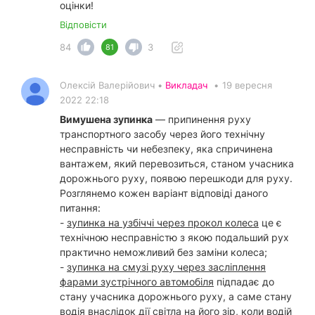
оцінки!
Відповісти
84
3
81
Олексій Валерійович •
Викладач
•
19 вересня
2022 22:18
Вимушена зупинка
— припинення руху
транспортного засобу через його технічну
несправність чи небезпеку, яка спричинена
вантажем, який перевозиться, станом учасника
дорожнього руху, появою перешкоди для руху.
Розглянемо кожен варіант відповіді даного
питання:
-
зупинка на узбіччі через прокол колеса
це є
технічною несправністю з якою подальший рух
практично неможливий без заміни колеса;
-
зупинка на смузі руху через засліплення
фарами зустрічного автомобіля
підпадає до
стану учасника дорожнього руху, а саме стану
водія внаслідок дії світла на його зір, коли водій