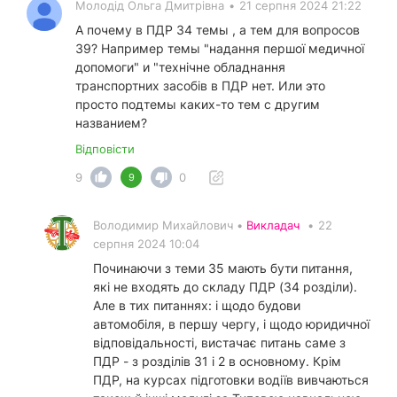
Молодід Ольга Дмитрівна
•
21 серпня 2024 21:22
А почему в ПДР 34 темы , а тем для вопросов
39? Например темы "надання першої медичної
допомоги" и "технічне обладнання
транспортних засобів в ПДР нет. Или это
просто подтемы каких-то тем с другим
названием?
Відповісти
9
0
9
Володимир Михайлович •
Викладач
•
22
серпня 2024 10:04
Починаючи з теми 35 мають бути питання,
які не входять до складу ПДР (34 розділи).
Але в тих питаннях: і щодо будови
автомобіля, в першу чергу, і щодо юридичної
відповідальності, вистачає питань саме з
ПДР - з розділів 31 і 2 в основному. Крім
ПДР, на курсах підготовки водіїв вивчаються