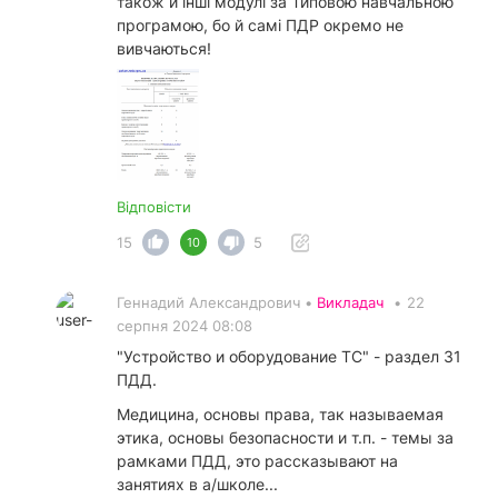
також й інші модулі за Типовою навчальною
програмою, бо й самі ПДР окремо не
вивчаються!
Відповісти
15
5
10
Геннадий Александрович •
Викладач
•
22
серпня 2024 08:08
"Устройство и оборудование ТС" - раздел 31
ПДД.
Медицина, основы права, так называемая
этика, основы безопасности и т.п. - темы за
рамками ПДД, это рассказывают на
занятиях в а/школе...