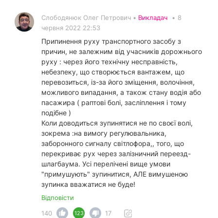
Слободянюк Олег Петрович •
Викладач
•
8
червня 2022 22:53
Припинення руху транспортного засобу з
причин, не залежним від учасників дорожнього
руху : через його технічну несправність,
небезпеку, що створюється вантажем, що
перевозиться, із-за його зміщення, волочіння,
можливого випадання, а також стану водія або
пасажира ( раптові болі, засліплення і тому
подібне )
Коли доводиться зупинятися не по своєї волі,
зокрема :на вимогу регулювальника,
заборонного сигналу світлофора,, того, що
перекриває рух через залізничний переезд-
шлагбаума. Усі перелічені вище умови
"примушують" зупинитися, АЛЕ вимушеною
зупинка вважатися не буде!
Відповісти
140
17
123