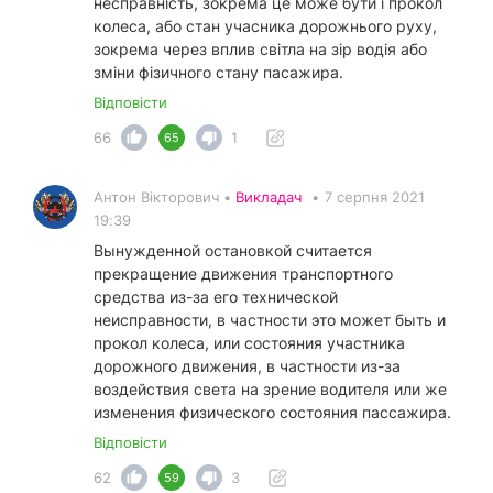
несправність, зокрема це може бути і прокол
колеса, або стан учасника дорожнього руху,
зокрема через вплив світла на зір водія або
зміни фізичного стану пасажира.
Відповісти
66
1
65
Антон Вікторович •
Викладач
•
7 серпня 2021
19:39
Вынужденной остановкой считается
прекращение движения транспортного
средства из-за его технической
неисправности, в частности это может быть и
прокол колеса, или состояния участника
дорожного движения, в частности из-за
воздействия света на зрение водителя или же
изменения физического состояния пассажира.
Відповісти
62
3
59