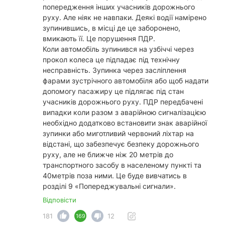
попередження інших учасників дорожнього
руху. Але ніяк не навпаки. Деякі водії намірено
зупинившись, в місці де це заборонено,
вмикають її. Це порушення ПДР.
Коли автомобіль зупинився на узбіччі через
прокол колеса це підпадає під технічну
несправність. Зупинка через засліплення
фарами зустрічного автомобіля або щоб надати
допомогу пасажиру це підлягає під стан
учасників дорожнього руху. ПДР передбачені
випадки коли разом з аварійною сигналізацією
необхідно додатково встановити знак аварійної
зупинки або миготливий червоний ліхтар на
відстані, що забезпечує безпеку дорожнього
руху, але не ближче ніж 20 метрів до
транспортного засобу в населеному пункті та
40метрів поза ними. Це буде вивчатись в
розділі 9 «Попереджувальні сигнали».
Відповісти
181
12
169