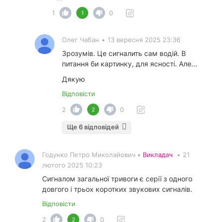
1
0
1
Олег Чабан
•
13 вересня 2025 23:36
Зрозумів. Це сигналить сам водій. В
питання би картинку, для ясності. Але...
Дякую
Відповісти
2
0
2
Ще 6 відповідей
Годунко Петро Миколайович •
Викладач
•
21
лютого 2025 10:23
Сигналом загальної тривоги є серії з одного
довгого і трьох коротких звукових сигналів.
Відповісти
2
0
2