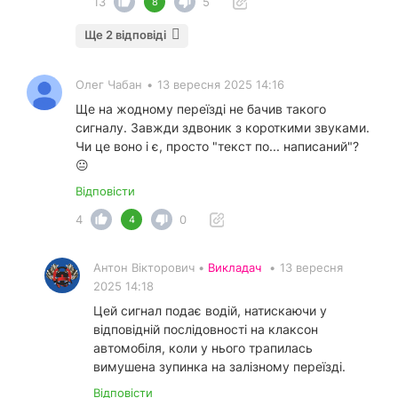
13
5
8
Ще 2 відповіді
Олег Чабан
•
13 вересня 2025 14:16
Ще на жодному переїзді не бачив такого
сигналу. Завжди здвоник з короткими звуками.
Чи це воно і є, просто "текст по... написаний"?
😐
Відповісти
4
0
4
Антон Вікторович •
Викладач
•
13 вересня
2025 14:18
Цей сигнал подає водій, натискаючи у
відповідній послідовності на клаксон
автомобіля, коли у нього трапилась
вимушена зупинка на залізному переїзді.
Відповісти