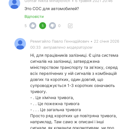
Gontar Nikita Mihaylovich
•
6 травня 2021 20:46
Это СОС для автомобилей?
Відповісти
5
0
5
Ремигайло Павло Геннадійович
•
22 січня 2026
00:33
виправлено модератором
Ні, для працівників залізниці. Є ціла система
сигналів на залізниці, затверджена
міністерством транспорту та звʼязку, серед
всіх перелічених у ній сигналів з комбінацій
довгих та коротких, один довгий, що
супроводжується 1-3 коротких означають
тривогу.
- . Це хімічна тривога,
- . . Це пожежна тривога
- . . . Це загальна тривога
Просто ряд коротких це повітряна тривога,
наприклад. Там само ж описані і інші
сигнали, як команди локомотивам, чи про