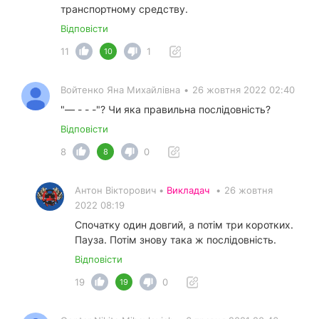
транспортному средству.
Відповісти
11
1
10
Войтенко Яна Михайлівна
•
26 жовтня 2022 02:40
"— - - -"? Чи яка правильна послідовність?
Відповісти
8
0
8
Антон Вікторович •
Викладач
•
26 жовтня
2022 08:19
Спочатку один довгий, а потім три коротких.
Пауза. Потім знову така ж послідовність.
Відповісти
19
0
19