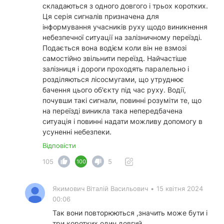
складаються з одного довгого і трьох коротких.
Ця серія сигналів призначена для
інформування учасників руху щодо виникнення
небезпечної ситуації на залізничному переїзді.
Подається вона водієм коли він не взмозі
самостійно звільнити переїзд. Найчастіше
залізниця і дороги проходять паралельно і
розділяються лісосмугами, що утруднює
бачення цього об'єкту під час руху. Водії,
почувши такі сигнали, повинні розуміти те, що
на переїзді виникла така непередбачена
ситуація і повинні надати можливу допомогу в
усуненні небезпеки.
Відповісти
105
5
100
Якимович Віталій Васильович
•
15 квітня 2024
00:06
Так вони повторюються ,значить може бути і
три коротких один довгий