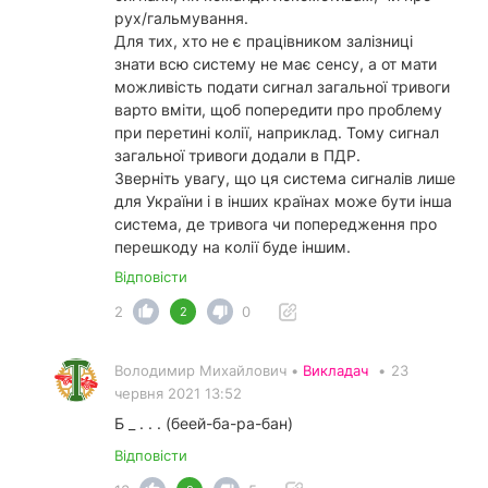
рух/гальмування.
Для тих, хто не є працівником залізниці
знати всю систему не має сенсу, а от мати
можливість подати сигнал загальної тривоги
варто вміти, щоб попередити про проблему
при перетині колії, наприклад. Тому сигнал
загальної тривоги додали в ПДР.
Зверніть увагу, що ця система сигналів лише
для України і в інших країнах може бути інша
система, де тривога чи попередження про
перешкоду на колії буде іншим.
Відповісти
2
0
2
Володимир Михайлович •
Викладач
•
23
червня 2021 13:52
Б _ . . . (беей-ба-ра-бан)
Відповісти