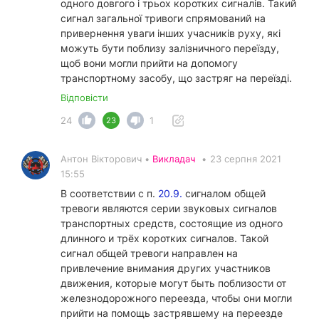
одного довгого і трьох коротких сигналів. Такий
сигнал загальної тривоги спрямований на
привернення уваги інших учасників руху, які
можуть бути поблизу залізничного переїзду,
щоб вони могли прийти на допомогу
транспортному засобу, що застряг на переїзді.
Відповісти
24
1
23
Антон Вікторович •
Викладач
•
23 серпня 2021
15:55
В соответствии с п.
20.9.
сигналом общей
тревоги являются серии звуковых сигналов
транспортных средств, состоящие из одного
длинного и трёх коротких сигналов. Такой
сигнал общей тревоги направлен на
привлечение внимания других участников
движения, которые могут быть поблизости от
железнодорожного переезда, чтобы они могли
прийти на помощь застрявшему на переезде