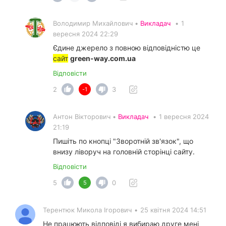
Володимир Михайлович •
Викладач
•
1
вересня 2024 22:29
Єдине джерело з повною відповідністю це
сайт
green-way.com.ua
Відповісти
2
3
-1
Антон Вікторович •
Викладач
•
1 вересня 2024
21:19
Пишіть по кнопці "Зворотній зв'язок", що
внизу ліворуч на головній сторінці сайту.
Відповісти
5
0
5
Терентюк Микола Ігорович
•
25 квітня 2024 14:51
Не працюють відповіді я вибираю друге мені