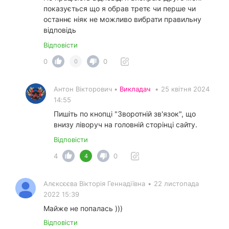
показується що я обрав третє чи перше чи
останнє ніяк не можливо вибрати правильну
відповідь
Відповісти
0
0
0
Антон Вікторович •
Викладач
•
25 квітня 2024
14:55
Пишіть по кнопці "Зворотній зв'язок", що
внизу ліворуч на головній сторінці сайту.
Відповісти
4
0
4
Алєксєєва Вікторія Геннадіївна
•
22 листопада
2022 15:39
Майже не попалась )))
Відповісти