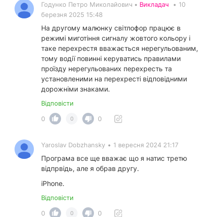
Годунко Петро Миколайович •
Викладач
•
10
березня 2025 15:48
На другому малюнку світлофор працює в
режимі миготіння сигналу жовтого кольору і
таке перехрестя вважається нерегульованим,
тому водії повинні керуватись правилами
проїзду нерегульованих перехресть та
установленими на перехресті відповідними
дорожніми знаками.
Відповісти
0
0
0
Yaroslav Dobzhansky
•
1 вересня 2024 21:17
Програма все ще вважає що я натис третю
відпрвідь, але я обрав другу.
iPhone.
Відповісти
0
0
0