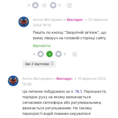
0
0
0
Антон Вікторович •
Викладач
•
25 вересня
2024 19:14
Пишіть по кнопці "Зворотній зв'язок", що
внизу ліворуч на головній сторінці сайту.
Відповісти
4
0
4
Ще 2 відповіді
Антон Вікторович •
Викладач
•
10 вересня 2022
18:39
Це питання побудовано за п.
16.1.
Перехрестя,
порядок руху на якому визначається
сигналами світлофора або регулювальника,
вважається регульованим. На такому
перехресті водій повинен керуватися