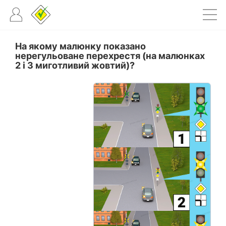
На якому малюнку показано
нерегульоване перехрестя (на малюнках
2 і 3 миготливий жовтий)?