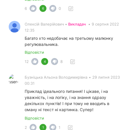
6
0
6
Олексій Валерійович •
Викладач
•
9 серпня 2022
12:35
Багато хто недобачає на третьому малюнку
регулювальника.
Відповісти
12
8
4
Бузніцька Альона Володимирівна
•
29 липня 2023
00:31
Приклад ідеального питання! І цікаве, і на
уважність, і на логіку, і на знання одразу
декількох пунктів! І при тому не вводить в
оману ні текст ні картинка. Супер!
Відповісти
2
1
1