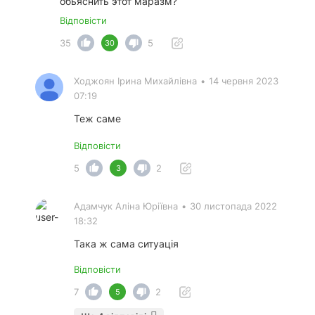
обьяснить этот маразм?
Відповісти
35
5
30
Ходжоян Ірина Михайлівна
•
14 червня 2023
07:19
Теж саме
Відповісти
5
2
3
Адамчук Аліна Юріївна
•
30 листопада 2022
18:32
Така ж сама ситуація
Відповісти
7
2
5