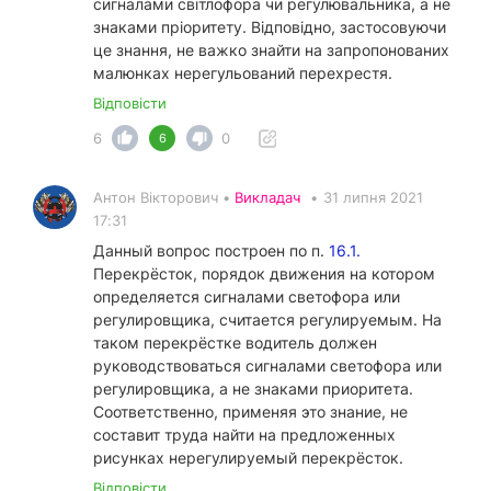
сигналами світлофора чи регулювальника, а не
знаками пріоритету. Відповідно, застосовуючи
це знання, не важко знайти на запропонованих
малюнках нерегульований перехрестя.
Відповісти
6
0
6
Антон Вікторович •
Викладач
•
31 липня 2021
17:31
Данный вопрос построен по п.
16.1.
Перекрёсток, порядок движения на котором
определяется сигналами светофора или
регулировщика, считается регулируемым. На
таком перекрёстке водитель должен
руководствоваться сигналами светофора или
регулировщика, а не знаками приоритета.
Соответственно, применяя это знание, не
составит труда найти на предложенных
рисунках нерегулируемый перекрёсток.
Відповісти