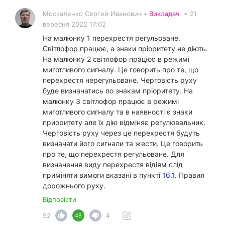
Москаленко Сергей Иванович •
Викладач
•
21
вересня 2022 17:02
На малюнку 1 перехрестя регульоване.
Світлофор працює, а знаки пріоритету не діють.
На малюнку 2 світлофор працює в режимі
миготливого сигналу. Це говорить про те, що
перехрестя нерегульоване. Черговість руху
буде визначатись по знакам пріоритету. На
малюнку 3 світлофор працює в режимі
миготливого сигналу та в наявності є знаки
приоритету але їх дію відміняє регулювальник.
Черговість руху через це перехрестя будуть
визначати його сигнали та жести. Це говорить
про те, що перехрестя регульоване. Для
визначення виду перехрестя відіям слід
приміняти вимоги вказані в пункті
16.1.
Правил
дорожнього руху.
Відповісти
52
4
48