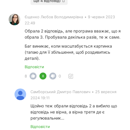
Ще 4 відповіді
Єщенко Любов Володимирівна
•
9 червня 2023
22:49
Обрала 2 відповідь, але програма вважає, що я
обрала 3. Пробувала декілька разів, те ж саме.
Баг виникає, коли масштабується картинка
(тапаю для її збільшення, щоб роздивитись
деталі).
Відповісти
8
0
8
Самборський Дмитро Павлович
•
25 вересня
2024 19:11
Щойно теж обрали відповідь 2 а вибило що
відповідь не вірна, а вірна третя де є
регулювальник…
Відповісти