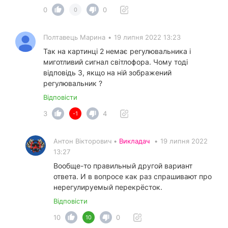
0
0
0
Полтавець Марина
•
19 липня 2022 13:23
Так на картинці 2 немає регулювальника і
миготливий сигнал світлофора. Чому тоді
відповідь 3, якщо на ній зображений
регулювальник ?
Відповісти
3
4
-1
Антон Вікторович •
Викладач
•
19 липня 2022
13:27
Вообще-то правильный другой вариант
ответа. И в вопросе как раз спрашивают про
нерегулируемый перекрёсток.
Відповісти
10
0
10