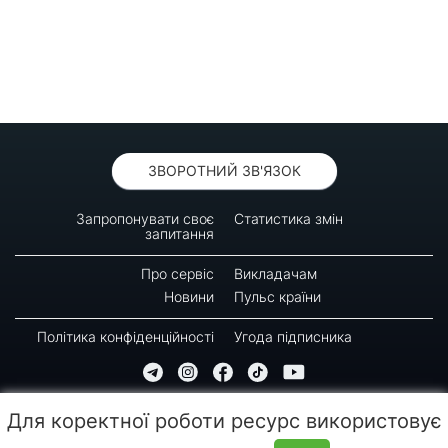
ЗВОРОТНИЙ ЗВ'ЯЗОК
Запропонувати своє
Статистика змін
запитання
Про сервіс
Викладачам
Новини
Пульс країни
Політика конфіденційності
Угода підписника
© 2016-2026 GREEN-WAY
Для коректної роботи ресурс використовує
Копіювання, передрук або використання матеріалів цієї сторінки для відтворення,
переносу на інші носії інформації заборонено. Час останнього оновлення: 09:30