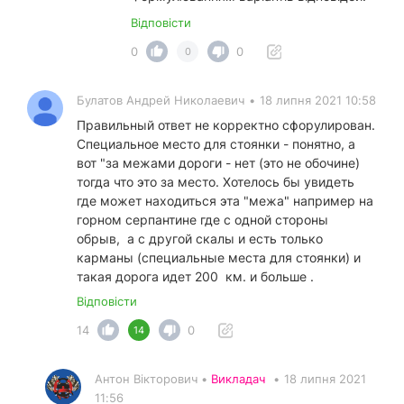
Відповісти
0
0
0
Булатов Андрей Николаевич
•
18 липня 2021 10:58
Правильный ответ не корректно сфорулирован.
Специальное место для стоянки - понятно, а
вот "за межами дороги - нет (это не обочине)
тогда что это за место. Хотелось бы увидеть
где может находиться эта "межа" например на
горном серпантине где с одной стороны
обрыв, а с другой скалы и есть только
карманы (специальные места для стоянки) и
такая дорога идет 200 км. и больше .
Відповісти
14
0
14
Антон Вікторович •
Викладач
•
18 липня 2021
11:56