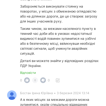
Забороняється виконувати стоянку на
поворотах, у місцях з обмеженою оглядовістю
або на ділянках дороги, де це створює загрозу
для інших учасників руху.
Таким чином, за межами населеного пункту в
темний час доби або в умовах недостатньої
видимості водій повинен зупинитися на узбіччі
або в безпечному місці, ввімкнувши необхідні
світлові сигнали, щоб уникнути аварійних
ситуацій.
Деталі ви можете знайти у відповідних розділах
ПДР України.
Відповісти
0
0
0
Бостан Ірина Юріївна
•
3 березня 2024 13:14
А в яких місцях за межами дороги можна
зупинятися, окрім спеціально відведених