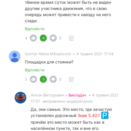
тёмное время суток может быть не виден
другим участника движения, что в свою
очередь может привести к наезду на него
сзади.
Відповісти
4
0
4
Gontar Nikita Mihaylovich
•
4 травня 2021 17:04
Площадки для стоянки?
Відповісти
3
0
3
Антон Вікторович •
Викладач
•
4 травня 2021
17:07
виправлено модератором
Да, они самые. Это место, где зачастую
установлен дорожный
Знак 5.42.1
,
причём это место может быть как в
населённом пункте, так и вне его.