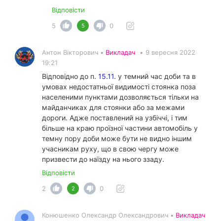
Відповісти
5
0
5
Антон Вікторович •
Викладач
•
9 вересня 2022
19:21
Відповідно до п.
15.11.
у темний час доби та в
умовах недостатньої видимості стоянка поза
населеними пунктами дозволяється тільки на
майданчиках для стоянки або за межами
дороги. Адже поставлений на узбіччі, і тим
більше на краю проїзної частини автомобіль у
темну пору доби може бути не видно іншим
учасникам руху, що в свою чергу може
призвести до наїзду на нього ззаду.
Відповісти
2
0
2
Конюшенко Олександр Олександрович •
Викладач