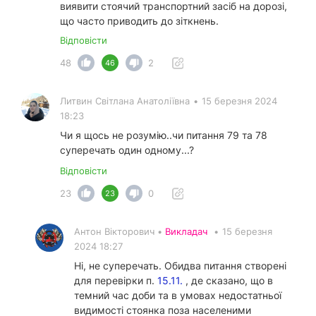
виявити стоячий транспортний засіб на дорозі,
що часто приводить до зіткнень.
Відповісти
48
2
46
Литвин Світлана Анатоліївна
•
15 березня 2024
18:23
Чи я щось не розумію..чи питання 79 та 78
суперечать один одному...?
Відповісти
23
0
23
Антон Вікторович •
Викладач
•
15 березня
2024 18:27
Ні, не суперечать. Обидва питання створені
для перевірки п.
15.11.
, де сказано, що в
темний час доби та в умовах недостатньої
видимості стоянка поза населеними