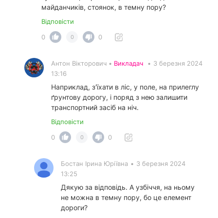
майданчиків, стоянок, в темну пору?
Відповісти
0
0
0
Антон Вікторович •
Викладач
•
3 березня 2024
13:16
Наприклад, з'їхати в ліс, у поле, на прилеглу
ґрунтову дорогу, і поряд з нею залишити
транспортний засіб на ніч.
Відповісти
0
0
0
Бостан Ірина Юріївна
•
3 березня 2024
13:25
Дякую за відповідь. А узбіччя, на ньому
не можна в темну пору, бо це елемент
дороги?