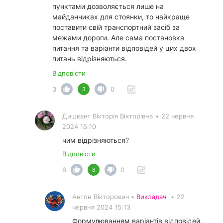
пунктами дозволяється лише на
майданчиках для стоянки, то найкраще
поставити свій транспортний засіб за
межами дороги. Але сама постановка
питання та варіанти відповідей у ​​цих двох
питань відрізняються.
Відповісти
3
0
3
Дишкант Вікторія Вікторівна
•
22 червня
2024 15:10
чим відрізняються?
Відповісти
8
0
8
Антон Вікторович •
Викладач
•
22
червня 2024 15:13
Формулюванням варіантів відповідей.