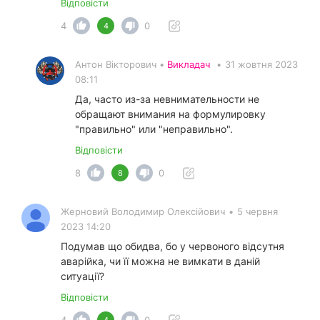
Відповісти
4
0
4
Антон Вікторович •
Викладач
•
31 жовтня 2023
08:11
Да, часто из-за невнимательности не
обращают внимания на формулировку
"правильно" или "неправильно".
Відповісти
8
0
8
Жерновий Володимир Олексійович
•
5 червня
2023 14:20
Подумав що обидва, бо у червоного відсутня
аварійка, чи її можна не вимкати в даній
ситуації?
Відповісти
4
0
4