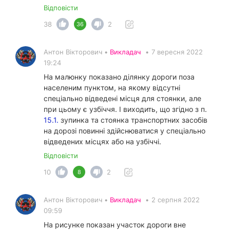
Відповісти
38
2
36
Антон Вікторович •
Викладач
•
7 вересня 2022
19:24
На малюнку показано ділянку дороги поза
населеним пунктом, на якому відсутні
спеціально відведені місця для стоянки, але
при цьому є узбіччя. І виходить, що згідно з п.
15.1.
зупинка та стоянка транспортних засобів
на дорозі повинні здійснюватися у спеціально
відведених місцях або на узбіччі.
Відповісти
10
2
8
Антон Вікторович •
Викладач
•
2 серпня 2022
09:59
На рисунке показан участок дороги вне