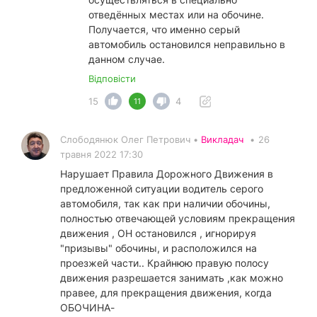
отведённых местах или на обочине.
Получается, что именно серый
автомобиль остановился неправильно в
данном случае.
Відповісти
15
4
11
Слободянюк Олег Петрович •
Викладач
•
26
травня 2022 17:30
Нарушает Правила Дорожного Движения в
предложенной ситуации водитель серого
автомобиля, так как при наличии обочины,
полностью отвечающей условиям прекращения
движения , ОН остановился , игнорируя
"призывы" обочины, и расположился на
проезжей части.. Крайнюю правую полосу
движения разрешается занимать ,как можно
правее, для прекращения движения, когда
ОБОЧИНА-