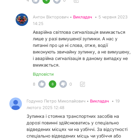
Антон Вікторович •
Викладач
•
5 червня 2023
14:25
Аварійна світлова сигналізація вмикається
лише у разі вимушеної зупинки. А нас у
питанні про це ні слова, отже, водії
виконують звичайну зупинку, а не вимушену,
і аварійна сигналізація в даному випадку не
вмикається.
Відповісти
8
0
8
Годунко Петро Миколайович •
Викладач
•
19
лютого 2025 12:48
Зупинка і стоянка транспортних засобів на
дорозі повинні здійснюватись у спеціально
відведених місцях чи на узбіччі. За відсутності
спеціально відведених місць чи узбіччя або