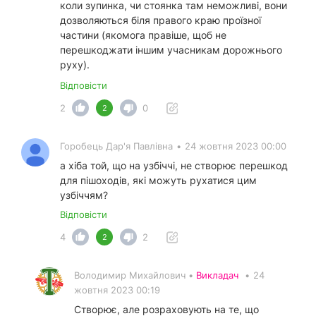
коли зупинка, чи стоянка там неможливі, вони
дозволяються біля правого краю проїзної
частини (якомога правіше, щоб не
перешкоджати іншим учасникам дорожнього
руху).
Відповісти
2
0
2
Горобець Дар'я Павлівна
•
24 жовтня 2023 00:00
а хіба той, що на узбіччі, не створює перешкод
для пішоходів, які можуть рухатися цим
узбіччям?
Відповісти
4
2
2
Володимир Михайлович •
Викладач
•
24
жовтня 2023 00:19
Створює, але розраховують на те, що