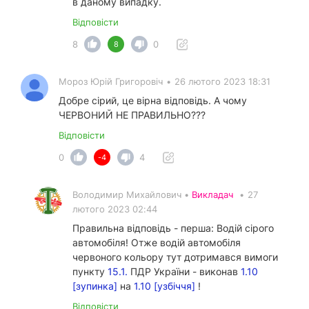
в даному випадку.
Відповісти
8
0
8
Мороз Юрій Григоровіч
•
26 лютого 2023 18:31
Добре сірий, це вірна відповідь. А чому
ЧЕРВОНИЙ НЕ ПРАВИЛЬНО???
Відповісти
0
4
-4
Володимир Михайлович •
Викладач
•
27
лютого 2023 02:44
Правильна відповідь - перша: Водій сірого
автомобіля! Отже водій автомобіля
червоного кольору тут дотримався вимоги
пункту
15.1.
ПДР України - виконав
1.10
[зупинка]
на
1.10 [узбіччя]
!
Відповісти