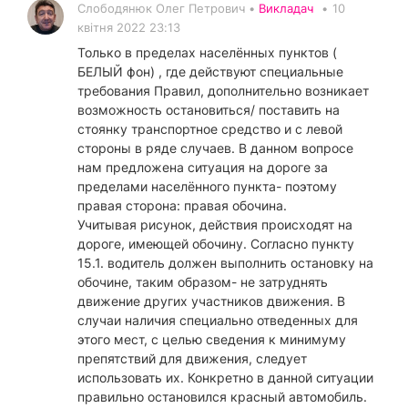
Слободянюк Олег Петрович •
Викладач
•
10
квітня 2022 23:13
Только в пределах населённых пунктов (
БЕЛЫЙ фон) , где действуют специальные
требования Правил, дополнительно возникает
возможность остановиться/ поставить на
стоянку транспортное средство и с левой
стороны в ряде случаев. В данном вопросе
нам предложена ситуация на дороге за
пределами населённого пункта- поэтому
правая сторона: правая обочина.
Учитывая рисунок, действия происходят на
дороге, имеющей обочину. Согласно пункту
15.1. водитель должен выполнить остановку на
обочине, таким образом- не затруднять
движение других участников движения. В
случаи наличия специально отведенных для
этого мест, с целью сведения к минимуму
препятствий для движения, следует
использовать их. Конкретно в данной ситуации
правильно остановился красный автомобиль.