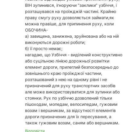
ВІН зупинився, ігноруючи "заклики" узбіччя, і
розташувався на проїжджій частині. Крайню
праву смугу руху дозволяється займати,як
можна правіше, для припинення руху, коли
ОБОЧИНА-
а) завищена, занижена, зруйнована або на ній
виконуються дорожні роботи;
б) її просто немає;
нагадаю, що Узбіччя - виділений конструктивно
або суцільною лінією дорожньої розмітки
елемент дороги, прилеглий безпосередньо до
зовнішнього краю проїжджої частини,
розташований з нею на одному рівні і не
призначений для руху транспортних засобів
але може використовуватися для зупинки або
стоянки. Рух по узбіччю дозволений тільки
пішоходам, мопедам, велосипедам, гужовим
возам і вершникам, за відсутності елементів
дороги призначених для їх пересування, а
також гужовим возам, саням або вершникам.
Відповісти