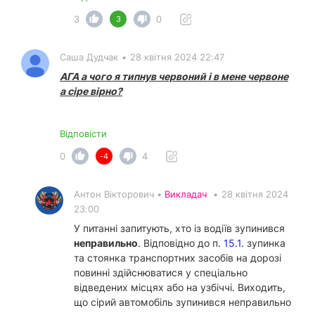
3
0
3
Саша Дудчак
•
28 квітня 2024 22:47
АГА а чого я типнув червоний і в мене червоне
а сіре вірно?
Відповісти
0
4
-4
Антон Вікторович •
Викладач
•
28 квітня 2024
23:00
У питанні запитують, хто із водіїв зупинився
неправильно
. Відповідно до п.
15.1.
зупинка
та стоянка транспортних засобів на дорозі
повинні здійснюватися у спеціально
відведених місцях або на узбіччі. Виходить,
що сірий автомобіль зупинився неправильно