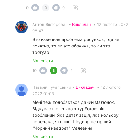
0
0
0
Антон Вікторович •
Викладач
•
12 лютого 2022
08:47
Это извечная проблема рисунков, где не
понятно, то ли это обочина, то ли это
тротуар.
Відповісти
10
2
8
Назарій Тучапський •
Викладач
•
12 лютого
2022 01:03
Мені теж подобається даний малюнок.
Відчувається з якою турботою він
зроблений. Яка деталізація, яка кольору
передача, які лінії. Шедевр не гірший
"Чорний квадрат" Малевича
Відповісти