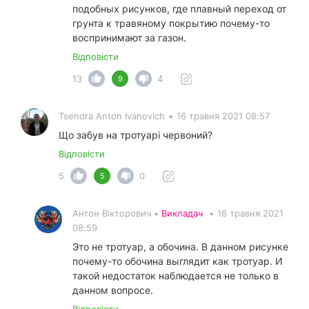
подобных рисунков, где плавный переход от
грунта к травяному покрытию почему-то
воспринимают за газон.
Відповісти
13
4
9
Tsendra Anton Ivanovich
•
16 травня 2021 08:57
Що забув на тротуарі червоний?
Відповісти
5
0
5
Антон Вікторович •
Викладач
•
16 травня 2021
08:59
Это не тротуар, а обочина. В данном рисунке
почему-то обочина выглядит как тротуар. И
такой недостаток наблюдается не только в
данном вопросе.
Відповісти