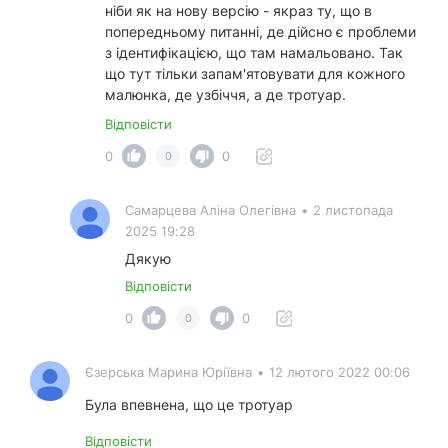
ніби як на нову версію - якраз ту, що в
попередньому питанні, де дійсно є проблеми
з ідентифікацією, що там намальовано. Так
що тут тільки запам'ятовувати для кожного
малюнка, де узбіччя, а де тротуар.
Відповісти
0
0
0
Самарцева Аліна Олегівна
•
2 листопада
2025 19:28
Дякую
Відповісти
0
0
0
Єзерська Марина Юріївна
•
12 лютого 2022 00:06
Була впевнена, що це тротуар
Відповісти