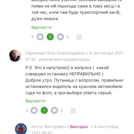
появи на ній пішохода саме в тому місці і в
той час, коли там буде транспортний засіб,
дуже низька.
Відповісти
8
0
8
Єфремова Лілія Олексагдрівна
•
8 листопада 2021
07:42
виправлено модератором
P.S Это я напутала))) в вопросе ( какой
совершил остановку НЕПРАВИЛЬНО )
Доброе утро. Путаница с вопросом, правильно
остановился водитель на красном автомобиле
судя по фото, а при выборе ответа серый.
Відповісти
3
2
1
Антон Вікторович •
Викладач
•
8 листопада
2021 08:42