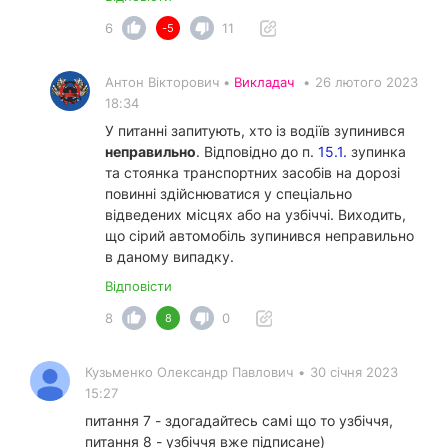
6
11
-5
Антон Вікторович •
Викладач
•
26 лютого 2023
18:34
У питанні запитують, хто із водіїв зупинився
неправильно
. Відповідно до п.
15.1.
зупинка
та стоянка транспортних засобів на дорозі
повинні здійснюватися у спеціально
відведених місцях або на узбіччі. Виходить,
що сірий автомобіль зупинився неправильно
в даному випадку.
Відповісти
8
0
8
Кузьменко Олександр Павлович
•
30 січня 2023
15:27
питання 7 - здогадайтесь самі що то узбіччя,
питання 8 - узбіччя вже підписане)