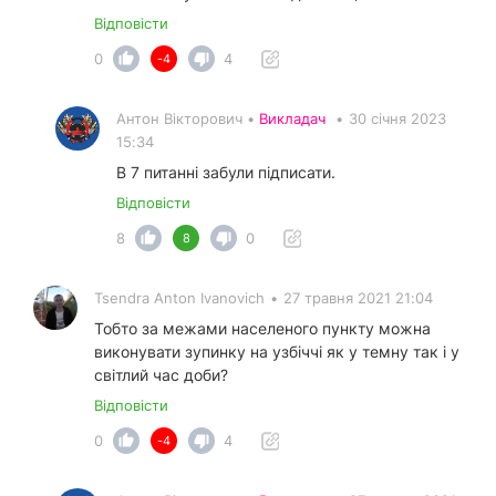
Відповісти
0
4
-4
Антон Вікторович •
Викладач
•
30 січня 2023
15:34
В 7 питанні забули підписати.
Відповісти
8
0
8
Tsendra Anton Ivanovich
•
27 травня 2021 21:04
Тобто за межами населеного пункту можна
виконувати зупинку на узбіччі як у темну так і у
світлий час доби?
Відповісти
0
4
-4