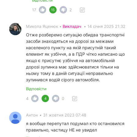
17
2
15
Микола Яценюк •
Викладач
•
14 січня 2025 21:32
Отже розберемо ситуацію обидва транспортні
засоби знаходяться на дорозі за межами
населеного пункту на якій присутній такий
елемент як узбіччя, а в ПДР чітко написано що
якщо є присутнє узбіччя на автомобільній
дорозі зупинка має здійснюватися тільки на
ньому тому в даній ситуації неправильно
зупинився водій сірого автомобіля.
Відповісти
4
0
4
Антон
•
31 жовтня 2023 07:48
я вообще перепутал подумал кто остановился
правильно, частицу НЕ не увидел