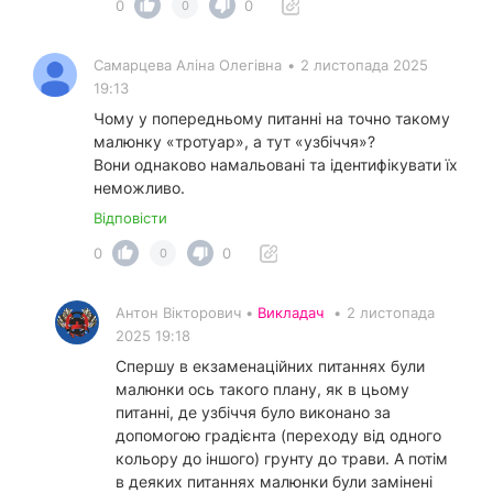
0
0
0
Самарцева Аліна Олегівна
•
2 листопада 2025
19:13
Чому у попередньому питанні на точно такому
малюнку «тротуар», а тут «узбіччя»?
Вони однаково намальовані та ідентифікувати їх
неможливо.
Відповісти
0
0
0
Антон Вікторович •
Викладач
•
2 листопада
2025 19:18
Спершу в екзаменаційних питаннях були
малюнки ось такого плану, як в цьому
питанні, де узбіччя було виконано за
допомогою градієнта (переходу від одного
кольору до іншого) грунту до трави. А потім
в деяких питаннях малюнки були замінені