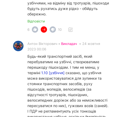
узбіччями, на відміну від тротуарів, пішоходи
будуть рухатись дуже рідко - обійдуть
обережно.
Відповісти
6
10
-4
Антон Вікторович •
Викладач
•
24 жовтня
2023 00:06
Будь-який транспортний засіб, який
перебуватиме на узбіччі, створюватиме
перешкоду пішоходам. І тим не менш, у
терміні
1.10 [узбіччя]
сказано, що узбіччя
може використовуватися для зупинки та
стоянки транспортних засобів, руху
пішоходів, мопедів, велосипедів (за
відсутності тротуарів, пішохідних,
велосипедних доріжок або за неможливості
пересуватися по них), гужових возів (саней).
І ПДР не регламентують усіх тонкощів
використання узбіччя, оскільки ймовірність