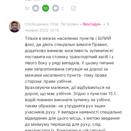
52
2
50
Слободянюк Олег Петрович •
Викладач
•
6
червня 2022 13:15
Тільки в межах населених пунктів ( БІЛИЙ
фон), де діють спеціальні вимоги Правил,
додатково виникає можливість зупинитися/
поставити на стоянку транспортний засіб і з
лівого боку у ряді випадків. У цьому питанні
нам запропонована ситуація на дорозі за
межами населеного пункта- тому права
сторона: праве узбіччя.
Враховуючи малюнок, дії відбуваються на
дорозі, що має узбіччя. Згідно з пунктом 15.1.
водій повинен виконати зупинку на узбіччі,
таким образом- не утрудняти рух інших
учасників руху. У випадки наявності спеціально
відведених для цього місць, з метою зведення
до мінімуму перешкод для руху, слід
використати їх. Конкретно в цій ситуації