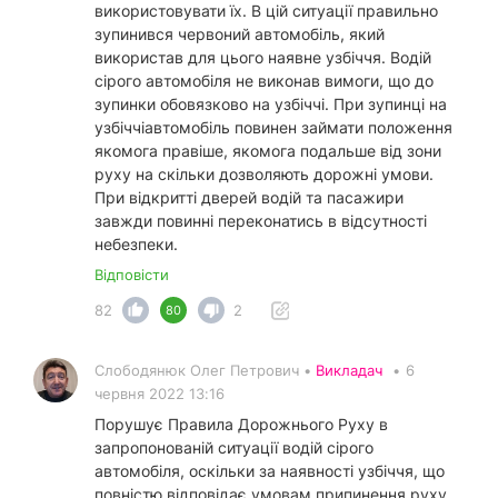
використовувати їх. В цій ситуації правильно
зупинився червоний автомобіль, який
використав для цього наявне узбіччя. Водій
сірого автомобіля не виконав вимоги, що до
зупинки обовязково на узбіччі. При зупинці на
узбіччіавтомобіль повинен займати положення
якомога правіше, якомога подальше від зони
руху на скільки дозволяють дорожні умови.
При відкритті дверей водій та пасажири
завжди повинні переконатись в відсутності
небезпеки.
Відповісти
82
2
80
Слободянюк Олег Петрович •
Викладач
•
6
червня 2022 13:16
Порушує Правила Дорожнього Руху в
запропонованій ситуації водій сірого
автомобіля, оскільки за наявності узбіччя, що
повністю відповідає умовам припинення руху,