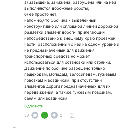
а) завышена, занижена, разрушена или на ней
выполняются дорожные роботы;
б) её просто нет;
напомню,что
Обочина
- выделенный
конструктивно или сплошной линией дорожной
разметки элемент дороги, прилегающий
непосредственно к внешнему краю проезжей
части, расположенный с ней на одном уровне и
не предназначенный для движения
транспортных средств но может
использоваться для остановки или стоянки.
Движение по обочине разрешено только
пешеходам, мопедам, велосипедам, гужевым
повозкам и всадникам, при отсутствии
элементов дороги предназначенных для их
передвижения, а также гужевым повозкам,
саням или всадникам.
Відповісти
38
2
36