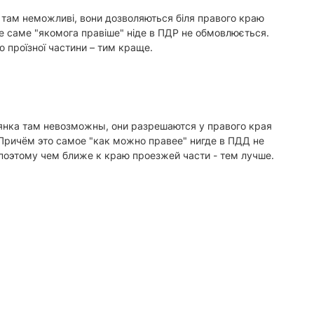
ка там неможливі, вони дозволяються біля правого краю
е саме "якомога правіше" ніде в ПДР не обмовлюється.
 проїзної частини – тим краще.
оянка там невозможны, они разрешаются у правого края
Причём это самое "как можно правее" нигде в ПДД не
поэтому чем ближе к краю проезжей части - тем лучше.