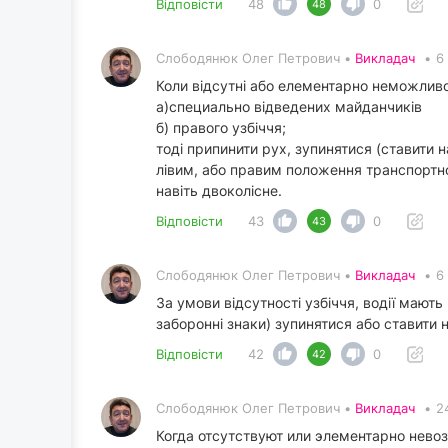
Відповісти
48
0
48
Слободянюк Олег Петрович •
Викладач
•
6
Коли відсутні або елементарно неможливо (
а)специально відведених майданчиків
б) правого узбіччя;
тоді припинити рух, зупинятися (ставити 
лівим, або правим положення транспортног
навіть двоколісне.
Відповісти
43
0
43
Слободянюк Олег Петрович •
Викладач
•
6
За умови відсутності узбіччя, водії мают
заборонні знаки) зупинятися або ставити
Відповісти
42
0
42
Слободянюк Олег Петрович •
Викладач
•
2
Когда отсутствуют или элементарно невоз