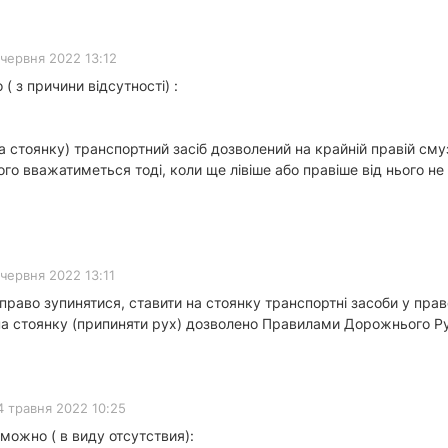
 червня 2022 13:12
 з причини відсутності) :
на стоянку) транспортний засіб дозволений на крайній правій см
о вважатиметься тоді, коли ще лівіше або правіше від нього не
 червня 2022 13:11
ь право зупинятися, ставити на стоянку транспортні засоби у пра
 на стоянку (припиняти рух) дозволено Правилами Дорожнього Ру
4 травня 2022 10:25
можно ( в виду отсутствия):