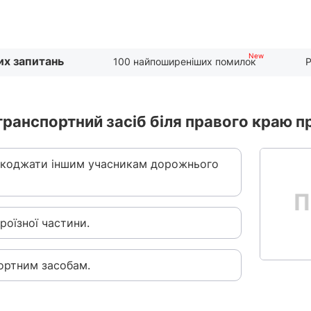
их запитань
100 найпоширеніших помилок
Р
 транспортний засіб біля правого краю п
шкоджати іншим учасникам дорожнього
роїзної частини.
ортним засобам.