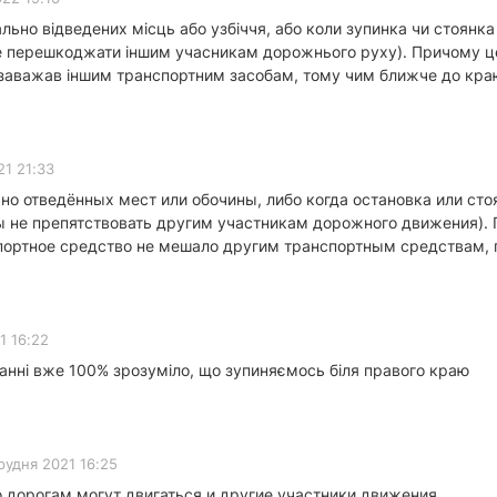
ально відведених місць або узбіччя, або коли зупинка чи стоян
 не перешкоджати іншим учасникам дорожнього руху). Причому ц
заважав іншим транспортним засобам, тому чим ближче до краю
21 21:33
но отведённых мест или обочины, либо когда остановка или ст
ы не препятствовать другим участникам дорожного движения). 
портное средство не мешало другим транспортным средствам, 
1 16:22
итанні вже 100% зрозуміло, що зупиняємось біля правого краю
рудня 2021 16:25
 дорогам могут двигаться и другие участники движения.