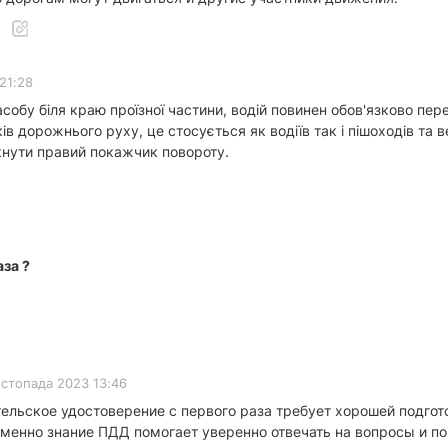
 21:28
собу біля краю проїзної частини, водій повинен обов'язково пер
в дорожнього руху, це стосується як водіїв так і пішоходів та
кнути правий покажчик повороту.
аза ?
истопада 2023 13:46
тельское удостоверение с первого раза требует хорошей подго
менно знание ПДД помогает уверенно отвечать на вопросы и по