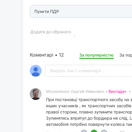
Пункти ПДР
Додати до обраного
Коментарі • 12
За популярністю
За по
Москаленко Сергей Иванович •
Викладач
•
При постановці транспортного засобу на 
інших учасників , як транспортних засобів
правої сторони, плавно зупинити транспо
Зупинятись впритул до бордюра не слід. 
автомобіля потрібно повернути колеса та