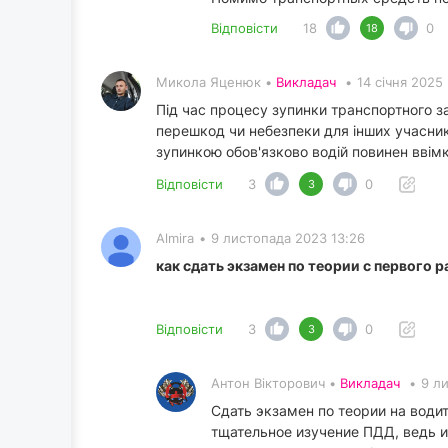
Відповісти
18
0
18
Микола Яценюк •
Викладач
•
14 січня 2025
Під час процесу зупинки транспортного за
перешкод чи небезпеки для інших учасникі
зупинкою обов'язково водій повинен ввім
Відповісти
3
0
3
Almira
•
9 листопада 2023 13:26
как сдать экзамен по теории с первого р
Відповісти
3
0
3
Антон Вікторович •
Викладач
•
9 л
Сдать экзамен по теории на води
тщательное изучение ПДД, ведь и