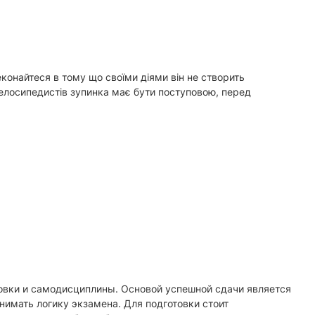
еконайтеся в тому що своїми діями він не створить
 велосипедистів зупинка має бути поступовою, перед
товки и самодисциплины. Основой успешной сдачи является
нимать логику экзамена. Для подготовки стоит