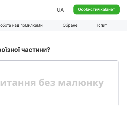
UA
Особистий кабінет
обота над помилками
Обране
Іспит
роїзної частини?