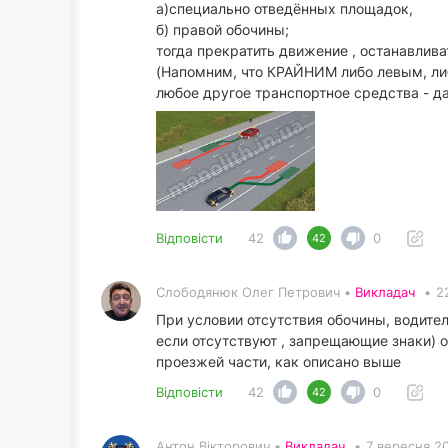
а)специально отведённых площадок,
б) правой обочины;
тогда прекратить движение , останавлива
(Напомним, что КРАЙНИМ либо левым, либ
любое другое транспортное средства - д
Відповісти
42
0
42
Слободянюк Олег Петрович •
Викладач
•
2
При условии отсутствия обочины, водител
если отсутствуют , запрещающие знаки) 
проезжей части, как описано выше
Відповісти
42
0
42
Антон Вікторович •
Викладач
•
7 вересня 20