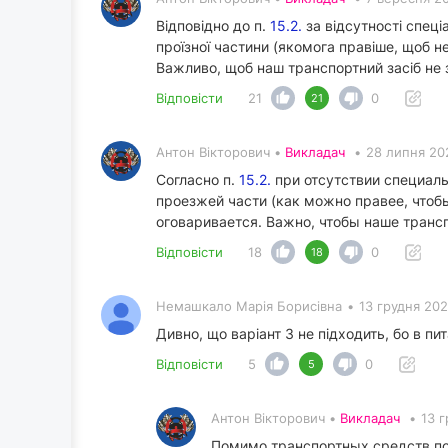
Відповідно до п.
15.2.
за відсутності спеці
проїзної частини (якомога правіше, щоб
Важливо, щоб наш транспортний засіб не 
Відповісти
21
0
21
Антон Вікторович •
Викладач
•
28 липня 20
Согласно п.
15.2.
при отсутствии специаль
проезжей части (как можно правее, чтоб
оговаривается. Важно, чтобы наше транс
Відповісти
18
0
18
Немашкало Марія Борисівна
•
13 грудня 202
Дивно, що варіант 3 не підходить, бо в п
Відповісти
5
0
5
Антон Вікторович •
Викладач
•
13 г
Помимо транспортных средств по