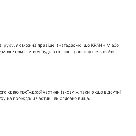
узі руху, як можна правіше. (Нагадаємо, що КРАЙНІМ або
 зможе поміститися будь-хто інше транспортне засоби -
вого краю проїжджої частини (знову ж таки, якщо відсутні,
ху на проїжджій частині, як описано вище.