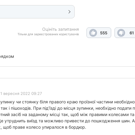
Оцініть запитання
555
61
Тільки для зареєстрованих користувачів
рядком
1 вересня 2022 09:27
зупинку чи стоянку біля правого краю проїзної частини необхід
 так і пішоходів. При під'їзді до місця зупинки, необхідно подати
ртний засіб на заданому місці так, щоб між правими колесами т
Це утруднить виїзд та можливо привести до пошкодження шин. Ал
к, щоб праве колесо упиралося в бордюр.