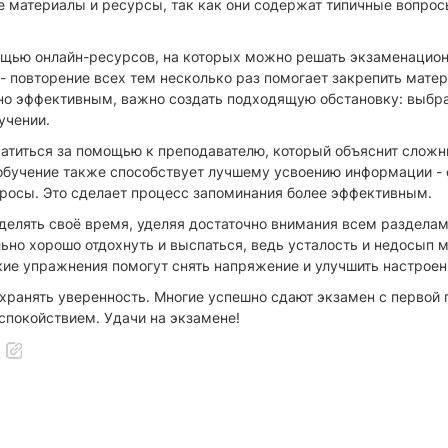
 материалы и ресурсы, так как они содержат типичные вопросы 
ощью онлайн-ресурсов, на которых можно решать экзаменационн
 повторение всех тем несколько раз помогает закрепить матер
о эффективным, важно создать подходящую обстановку: выбра
учении.
ратиться за помощью к преподавателю, который объяснит сложн
е обучение также способствует лучшему усвоению информации -
просы. Это сделает процесс запоминания более эффективным.
делять своё время, уделяя достаточно внимания всем разделам
но хорошо отдохнуть и выспаться, ведь усталость и недосып м
кие упражнения помогут снять напряжение и улучшить настроен
охранять уверенность. Многие успешно сдают экзамен с первой п
 спокойствием. Удачи на экзамене!