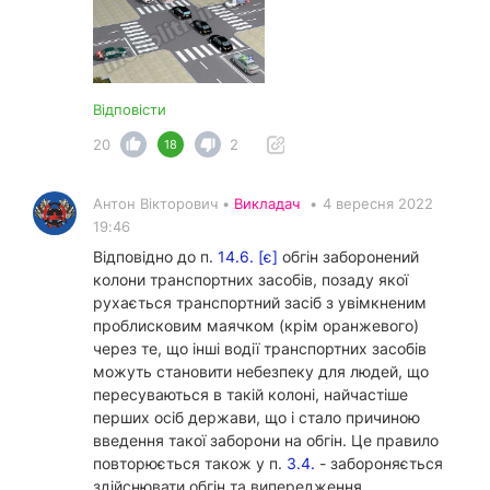
Відповісти
20
2
18
Антон Вікторович •
Викладач
•
4 вересня 2022
19:46
Відповідно до п.
14.6. [є]
обгін заборонений
колони транспортних засобів, позаду якої
рухається транспортний засіб з увімкненим
проблисковим маячком (крім оранжевого)
через те, що інші водії транспортних засобів
можуть становити небезпеку для людей, що
пересуваються в такій колоні, найчастіше
перших осіб держави, що і стало причиною
введення такої заборони на обгін. Це правило
повторюється також у п.
3.4.
- забороняється
здійснювати обгін та випередження