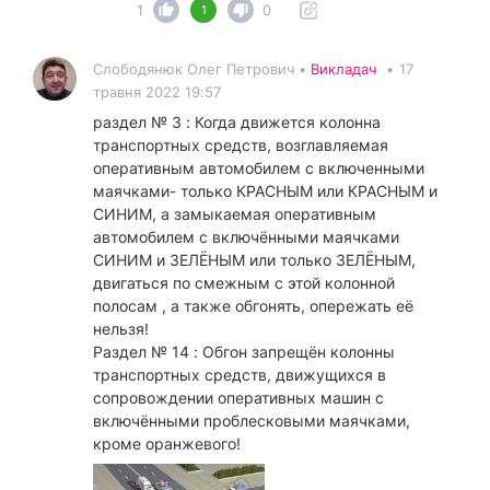
1
0
1
Слободянюк Олег Петрович •
Викладач
•
17
травня 2022 19:57
раздел № 3 : Когда движется колонна
транспортных средств, возглавляемая
оперативным автомобилем с включенными
маячками- только КРАСНЫМ или КРАСНЫМ и
СИНИМ, а замыкаемая оперативным
автомобилем с включёнными маячками
СИНИМ и ЗЕЛЁНЫМ или только ЗЕЛЁНЫМ,
двигаться по смежным с этой колонной
полосам , а также обгонять, опережать её
нельзя!
Раздел № 14 : Обгон запрещён колонны
транспортных средств, движущихся в
сопровождении оперативных машин с
включёнными проблесковыми маячками,
кроме оранжевого!