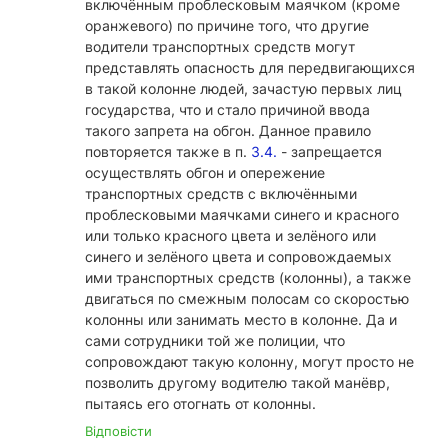
включённым проблесковым маячком (кроме
оранжевого) по причине того, что другие
водители транспортных средств могут
представлять опасность для передвигающихся
в такой колонне людей, зачастую первых лиц
государства, что и стало причиной ввода
такого запрета на обгон. Данное правило
повторяется также в п.
3.4.
- запрещается
осуществлять обгон и опережение
транспортных средств с включёнными
проблесковыми маячками синего и красного
или только красного цвета и зелёного или
синего и зелёного цвета и сопровождаемых
ими транспортных средств (колонны), а также
двигаться по смежным полосам со скоростью
колонны или занимать место в колонне. Да и
сами сотрудники той же полиции, что
сопровождают такую колонну, могут просто не
позволить другому водителю такой манёвр,
пытаясь его отогнать от колонны.
Відповісти