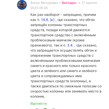
Антон Вікторович •
Викладач
•
17 серпня
2025 05:05
Как раз наоборот - запрещено, причем
как п.
14.6. [є]
, где сказано, что обгон
запрещён колонны транспортных
средств, позади которой движется
транспортное средство с включённым
проблесковым маячком (кроме
оранжевого), так и п.
3.4.
, где сказано,
что запрещается осуществлять обгон и
опережение транспортных средств с
включёнными проблесковыми маячками
синего и красного или только красного
цвета и зелёного или синего и зелёного
цвета и сопровождаемых ими
транспортных средств (колонны), а
также двигаться по смежным полосам со
скоростью колонны или занимать место в
колонне.
Відповісти