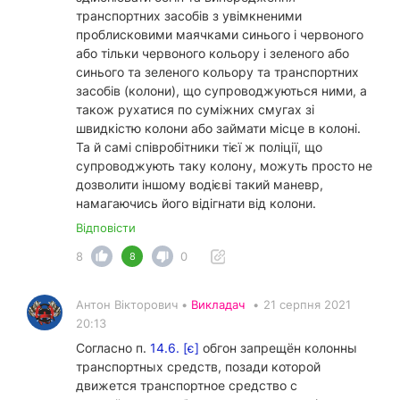
транспортних засобів з увімкненими
проблисковими маячками синього і червоного
або тільки червоного кольору і зеленого або
синього та зеленого кольору та транспортних
засобів (колони), що супроводжуються ними, а
також рухатися по суміжних смугах зі
швидкістю колони або займати місце в колоні.
Та й самі співробітники тієї ж поліції, що
супроводжують таку колону, можуть просто не
дозволити іншому водієві такий маневр,
намагаючись його відігнати від колони.
Відповісти
8
0
8
Антон Вікторович •
Викладач
•
21 серпня 2021
20:13
Согласно п.
14.6. [є]
обгон запрещён колонны
транспортных средств, позади которой
движется транспортное средство с