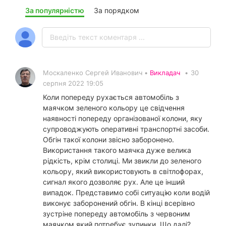
За популярністю
За порядком
Москаленко Сергей Иванович •
Викладач
•
30
серпня 2022 19:05
Коли попереду рухається автомобіль з
маячком зеленого кольору це свідчення
наявності попереду організованої колони, яку
супроводжують оперативні транспортні засоби.
Обгін такої колони звісно заборонено.
Використання такого маячка дуже велика
рідкість, крім столиці. Ми звикли до зеленого
кольору, який використовують в світлофорах,
сигнал якого дозволяє рух. Але це інший
випадок. Представимо собі ситуацію коли водій
виконує заборонений обгін. В кінці всерівно
зустріне попереду автомобіль з червоним
маячком який потребує зупинки. Що далі?