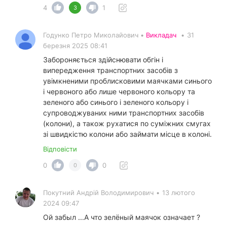
4
1
3
Годунко Петро Миколайович •
Викладач
•
31
березня 2025 08:41
Забороняється здійснювати обгін і
випередження транспортних засобів з
увімкненими проблисковими маячками синього
і червоного або лише червоного кольору та
зеленого або синього і зеленого кольору і
супроводжуваних ними транспортних засобів
(колони), а також рухатися по суміжних смугах
зі швидкістю колони або займати місце в колоні.
Відповісти
0
0
0
Покутний Андрiй Володимирович
•
13 лютого
2024 09:47
Ой забыл ...А что зелёный маячок означает ?