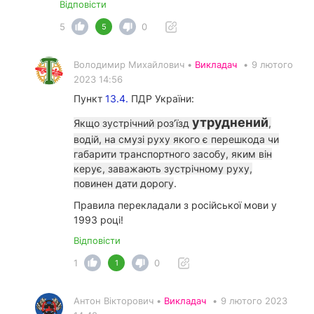
Відповісти
5
0
5
Володимир Михайлович •
Викладач
•
9 лютого
2023 14:56
Пункт
13.4.
ПДР України:
утруднений
Якщо зустрічний роз’їзд
,
водій, на смузі руху якого є перешкода чи
габарити транспортного засобу, яким він
керує, заважають зустрічному руху,
повинен дати дорогу
.
Правила перекладали з російської мови у
1993 році!
Відповісти
1
0
1
Антон Вікторович •
Викладач
•
9 лютого 2023