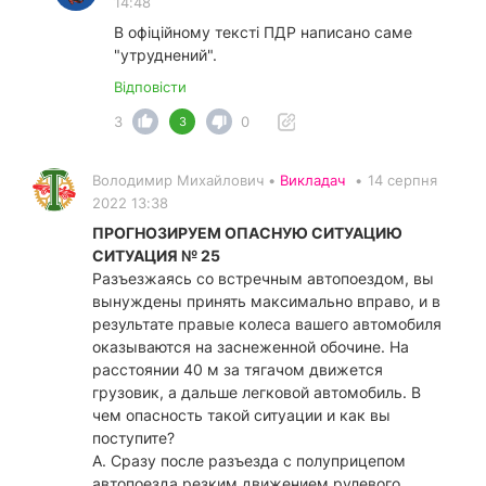
14:48
В офіційному тексті ПДР написано саме
"утруднений".
Відповісти
3
0
3
Володимир Михайлович •
Викладач
•
14 серпня
2022 13:38
ПРОГНОЗИРУЕМ ОПАСНУЮ СИТУАЦИЮ
СИТУАЦИЯ № 25
Разъезжаясь со встречным автопоездом, вы
вынуждены принять максимально вправо, и в
результате правые колеса вашего автомобиля
оказываются на заснеженной обочине. На
расстоянии 40 м за тягачом движется
грузовик, а дальше легковой автомобиль. В
чем опасность такой ситуации и как вы
поступите?
А. Сразу после разъезда с полуприцепом
автопоезда резким движением рулевого