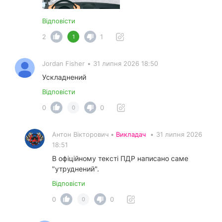
Відповісти
2
1
1
Jordan Fisher
•
31 липня 2026 18:50
Ускладнений
Відповісти
0
0
0
Антон Вікторович •
Викладач
•
31 липня 2026
18:51
В офіційному тексті ПДР написано саме
"утруднений".
Відповісти
0
0
0