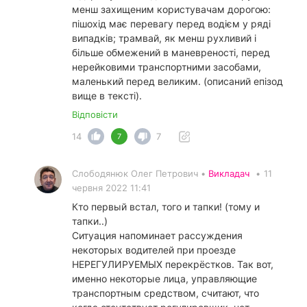
менш захищеним користувачам дорогою:
пішохід має перевагу перед водієм у ряді
випадків; трамвай, як менш рухливий і
більше обмежений в маневреності, перед
нерейковими транспортними засобами,
маленький перед великим. (описаний епізод
вище в тексті).
Відповісти
14
7
7
Слободянюк Олег Петрович •
Викладач
•
11
червня 2022 11:41
Кто первый встал, того и тапки! (тому и
тапки..)
Ситуация напоминает рассуждения
некоторых водителей при проезде
НЕРЕГУЛИРУЕМЫХ перекрёстков. Так вот,
именно некоторые лица, управляющие
транспортным средством, считают, что