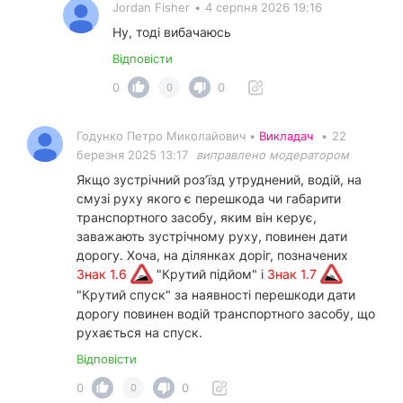
Jordan Fisher
•
4 серпня 2026 19:16
Ну, тоді вибачаюсь
Відповісти
0
0
0
Годунко Петро Миколайович •
Викладач
•
22
березня 2025 13:17
виправлено модератором
Якщо зустрічний роз’їзд утруднений, водій, на
смузі руху якого є перешкода чи габарити
транспортного засобу, яким він керує,
заважають зустрічному руху, повинен дати
дорогу. Хоча, на ділянках доріг, позначених
Знак 1.6
"Крутий підйом" і
Знак 1.7
"Крутий спуск" за наявності перешкоди дати
дорогу повинен водій транспортного засобу, що
рухається на спуск.
Відповісти
0
0
0