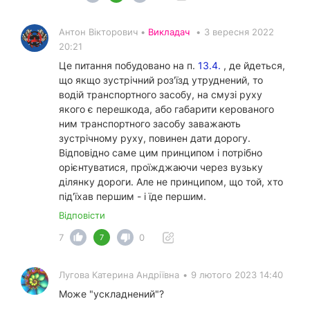
Антон Вікторович •
Викладач
•
3 вересня 2022
20:21
Це питання побудовано на п.
13.4.
, де йдеться,
що якщо зустрічний роз'їзд утруднений, то
водій транспортного засобу, на смузі руху
якого є перешкода, або габарити керованого
ним транспортного засобу заважають
зустрічному руху, повинен дати дорогу.
Відповідно саме цим принципом і потрібно
орієнтуватися, проїжджаючи через вузьку
ділянку дороги. Але не принципом, що той, хто
під'їхав першим - і їде першим.
Відповісти
7
0
7
Лугова Катерина Андріївна
•
9 лютого 2023 14:40
Може "ускладнений"?