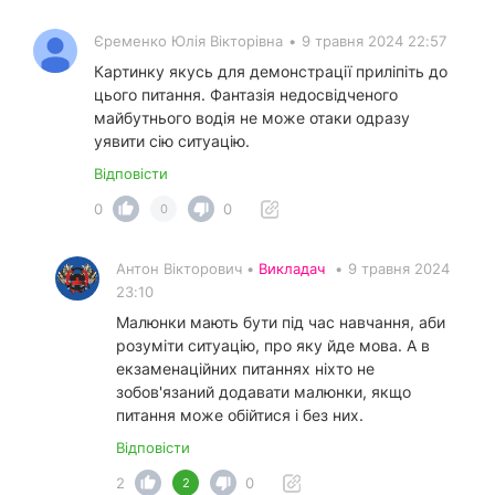
Єременко Юлія Вікторівна
•
9 травня 2024 22:57
Картинку якусь для демонстрації приліпіть до
цього питання. Фантазія недосвідченого
майбутнього водія не може отаки одразу
уявити сію ситуацію.
Відповісти
0
0
0
Антон Вікторович •
Викладач
•
9 травня 2024
23:10
Малюнки мають бути під час навчання, аби
розуміти ситуацію, про яку йде мова. А в
екзаменаційних питаннях ніхто не
зобов'язаний додавати малюнки, якщо
питання може обійтися і без них.
Відповісти
2
0
2