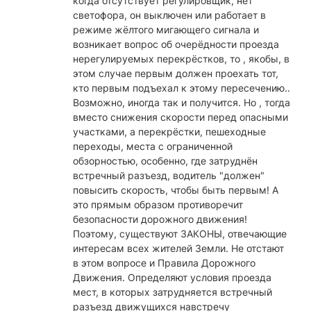
когда отсутствует регулировщик, нет
светофора, он выключен или работает в
режиме жёлтого мигающего сигнала и
возникает вопрос об очерёдности проезда
нерегулируемых перекрёстков, то , якобы, в
этом случае первым должен проехать тот,
кто первым подъехал к этому пересечению..
Возможно, иногда так и получится. Но , тогда
вместо снижения скорости перед опасными
участками, а перекрёстки, пешеходные
переходы, места с ограниченной
обзорностью, особенно, где затруднён
встречный разъезд, водитель "должен"
повысить скорость, чтобы быть первым! А
это прямым образом противоречит
безопасности дорожного движения!
Поэтому, существуют ЗАКОНЫ, отвечающие
интересам всех жителей Земли. Не отстают
в этом вопросе и Правила Дорожного
Движения. Определяют условия проезда
мест, в которых затрудняется встречный
разъезд движущихся навстречу