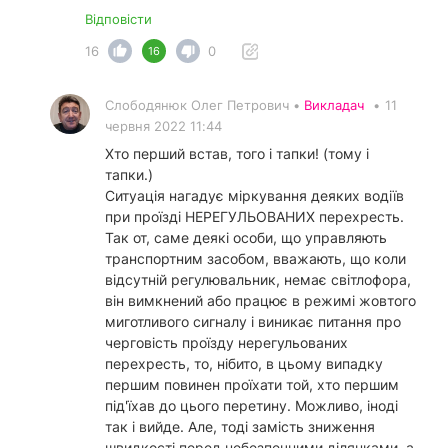
Відповісти
16
0
16
Слободянюк Олег Петрович •
Викладач
•
11
червня 2022 11:44
Хто перший встав, того і тапки! (тому і
тапки.)
Ситуація нагадує міркування деяких водіїв
при проїзді НЕРЕГУЛЬОВАНИХ перехресть.
Так от, саме деякі особи, що управляють
транспортним засобом, вважають, що коли
відсутній регулювальник, немає світлофора,
він вимкнений або працює в режимі жовтого
миготливого сигналу і виникає питання про
черговість проїзду нерегульованих
перехресть, то, нібито, в цьому випадку
першим повинен проїхати той, хто першим
під'їхав до цього перетину. Можливо, іноді
так і вийде. Але, тоді замість зниження
швидкості перед небезпечними ділянками, а