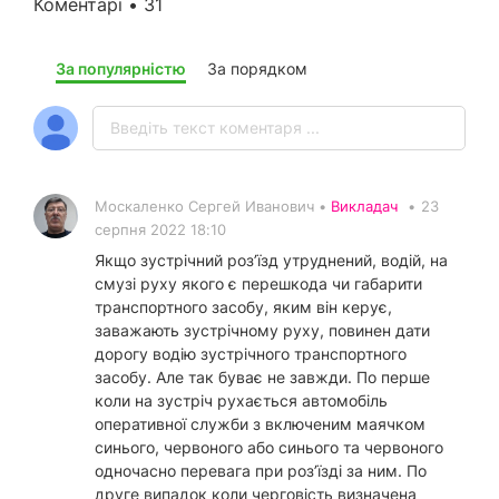
Коментарі • 31
За популярністю
За порядком
Москаленко Сергей Иванович •
Викладач
•
23
серпня 2022 18:10
Якщо зустрічний роз’їзд утруднений, водій, на
смузі руху якого є перешкода чи габарити
транспортного засобу, яким він керує,
заважають зустрічному руху, повинен дати
дорогу водію зустрічного транспортного
засобу. Але так буває не завжди. По перше
коли на зустріч рухається автомобіль
оперативної служби з включеним маячком
синього, червоного або синього та червоного
одночасно перевага при роз’їзді за ним. По
друге випадок коли черговість визначена