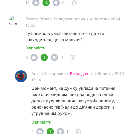
13
0
13
Лягута Віталій Володимирович
•
4 березня 2024
15:08
Тут немає в умові питання того де хто
знаходиться,що за маячня?
Відповісти
8
0
8
Антон Вікторович •
Викладач
•
4 березня 2024
15:14
Цей момент, на думку укладача питання,
вже є очевидним, що два водії на одній
дорозі рухалися один назустріч одному, і
одночасно під'їхали до ділянки дороги із
утрудненим рухом.
Відповісти
2
1
1