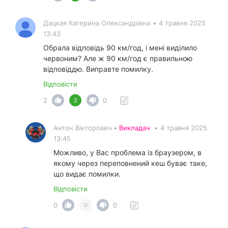
Дацкая Катерина Олександрівна
•
4 травня 2025
13:43
Обрала відповідь 90 км/год, і мені виділило
червоним? Але ж 90 км/год є правильною
відповіддю. Виправте помилку.
Відповісти
2
0
2
Антон Вікторович •
Викладач
•
4 травня 2025
13:45
Можливо, у Вас проблема із браузером, в
якому через переповнений кеш буває таке,
що видає помилки.
Відповісти
0
0
0