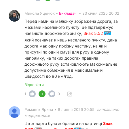
Микола Яценюк •
Викладач
•
23 січня 2025 20:02
Перед нами на малюнку зображена дорога, за
межами населеного пункту, це підтверджує
наявність дорожнього знаку,
Знак 5.52
який позначає кінець населеного пункту, дана
дорога має одну проїзну частину, на якій
присутні по одній смузі для руху в одному
напрямку, на таких дорогах правила
дорожнього руху встановлюють максимальне
допустиме обмеження в максимальній
швидкості до 90 км/год.
Відповісти
1
0
1
Романяк Ярина
•
8 липня 2026 20:55
виправлено
модератором
Це ж варто було зобразити на картинці
Знак