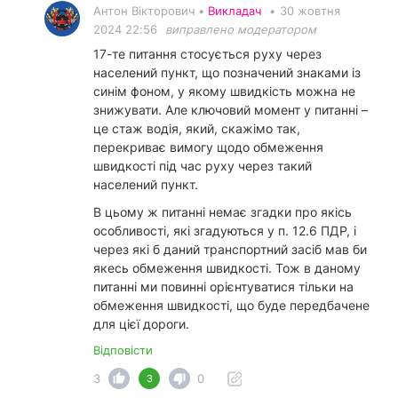
Антон Вікторович •
Викладач
•
30 жовтня
2024 22:56
виправлено модератором
17-те питання стосується руху через
населений пункт, що позначений знаками із
синім фоном, у якому швидкість можна не
знижувати. Але ключовий момент у питанні –
це стаж водія, який, скажімо так,
перекриває вимогу щодо обмеження
швидкості під час руху через такий
населений пункт.
В цьому ж питанні немає згадки про якісь
особливості, які згадуються у п. 12.6 ПДР, і
через які б даний транспортний засіб мав би
якесь обмеження швидкості. Тож в даному
питанні ми повинні орієнтуватися тільки на
обмеження швидкості, що буде передбачене
для цієї дороги.
Відповісти
3
0
3