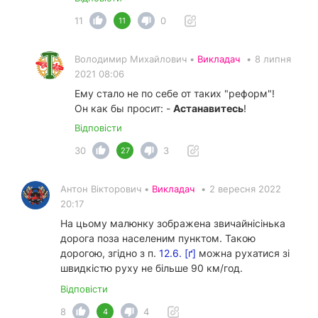
11
0
11
Володимир Михайлович •
Викладач
•
8 липня
2021 08:06
Ему стало не по себе от таких "реформ"!
Он как бы просит: -
Астанавитесь
!
Відповісти
30
3
27
Антон Вікторович •
Викладач
•
2 вересня 2022
20:17
На цьому малюнку зображена звичайнісінька
дорога поза населеним пунктом. Такою
дорогою, згідно з п.
12.6. [ґ]
можна рухатися зі
швидкістю руху не більше 90 км/год.
Відповісти
8
4
4