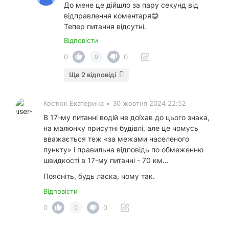
До мене це дійшло за пару секунд від
відправлення коментаря😅
Тепер питання відсутні.
Відповісти
0
0
0
Ще 2 відповіді
Костюк Екатерина
•
30 жовтня 2024 22:52
В 17-му питанні водій не доїхав до цього знака,
на малюнку присутні будівлі, але це чомусь
вважається теж «за межами населеного
пункту» і правильна відповідь по обмеженню
швидкості в 17-му питанні - 70 км…
Поясніть, будь ласка, чому так.
Відповісти
0
0
0