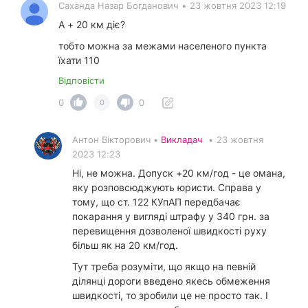
Саханда Назар Богданович
•
23 жовтня 2023 12:19
А + 20 км діє?
тобто можна за межами населеного пункта
їхати 110
Відповісти
0
0
0
Антон Вікторович •
Викладач
•
23 жовтня
2023 12:23
Ні, не можна. Допуск +20 км/год - це омана,
яку розповсюджують юристи. Справа у
тому, що ст. 122 КУпАП передбачає
покарання у вигляді штрафу у 340 грн. за
перевищення дозволеної швидкості руху
більш як на 20 км/год.
Тут треба розуміти, що якщо на певній
ділянці дороги введено якесь обмеження
швидкості, то зробили це не просто так. І