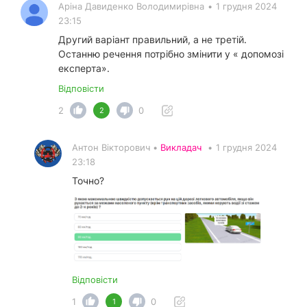
Аріна Давиденко Володимирівна
•
1 грудня 2024
23:15
Другий варіант правильний, а не третій.
Останню речення потрібно змінити у « допомозі
експерта».
Відповісти
2
0
2
Антон Вікторович •
Викладач
•
1 грудня 2024
23:18
Точно?
Відповісти
1
0
1