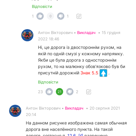
Відповісти
1
1
0
Антон Вікторович •
Викладач
•
15 грудня
2022 18:46
Ні, це дорога із двостороннім рухом, на
якій по одній смузі у кожному напрямку.
Якби це була дорога з одностороннім
рухом, то на малюнку обов'язково був би
присутній дорожній
Знак 5.5
.
Відповісти
23
2
21
Антон Вікторович •
Викладач
•
20 серпня 2021
20:14
На данном рисунке изображена самая обычная
дорога вне населённого пункта. На такой
дороге, согласно п.
12.6. [ґ]
разрешено