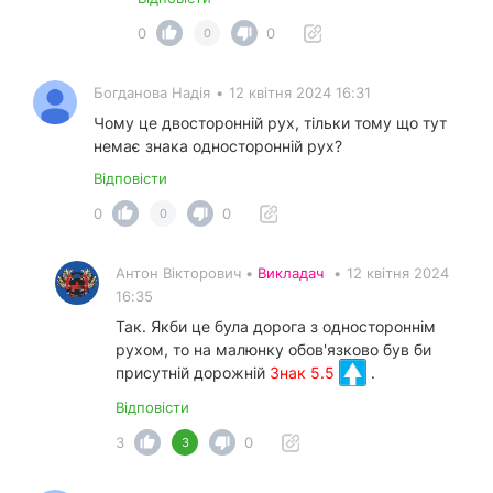
0
0
0
Богданова Надія
•
12 квітня 2024 16:31
Чому це двосторонній рух, тільки тому що тут
немає знака односторонній рух?
Відповісти
0
0
0
Антон Вікторович •
Викладач
•
12 квітня 2024
16:35
Так. Якби це була дорога з одностороннім
рухом, то на малюнку обов'язково був би
присутній дорожній
Знак 5.5
.
Відповісти
3
0
3