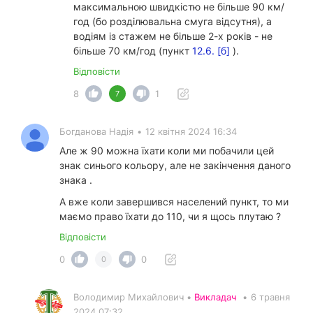
максимальною швидкістю не більше 90 км/
год (бо розділювальна смуга відсутня), а
водіям із стажем не більше 2-х років - не
більше 70 км/год (пункт
12.6. [б]
).
Відповісти
8
1
7
Богданова Надія
•
12 квітня 2024 16:34
Але ж 90 можна їхати коли ми побачили цей
знак синього кольору, але не закінчення даного
знака .
А вже коли завершився населений пункт, то ми
маємо право їхати до 110, чи я щось плутаю ?
Відповісти
0
0
0
Володимир Михайлович •
Викладач
•
6 травня
2024 07:32