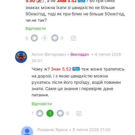
5.50
, а не
Знак 5.52
? Бо при синіх
знаках можна їхати зі швидкістю не більше
90км/год, тоді як при білих не більше 50км/год,
чи не так?
Відповісти
0
0
0
Антон Вікторович •
Викладач
•
8 липня 2026
20:57
Чому ж?
Знак 5.52
теж може трапитись
на дорозі, і з якою швидкістю можна
рухатись після його проїзду, водій повинен
знати. Саме це знання і перевіряє дане
питання.
Відповісти
1
0
1
Романяк Ярина
•
8 липня 2026 21:00