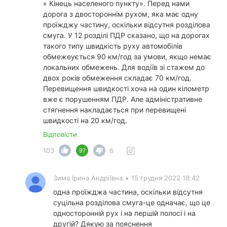
« Кінець населеного пункту». Перед нами
дорога з двостороннім рухом, яка має одну
проїжджу частину, оскільки відсутня розділова
смуга. У 12 розділі ПДР сказано, що на дорогах
такого типу швидкість руху автомобілів
обмежеується 90 км/год за умови, якщо немає
локальних обмежень. Для водіїв зі стажем до
двох років обмеження складає 70 км/год.
Перевищення швидкості хоча на один кілометр
вже є порушенням ПДР. Але адміністративне
стягнення накладається при перевищені
швидкості на 20 км/год.
Відповісти
103
6
97
Зима Ірина Андріївна
•
15 грудня 2022 18:42
одна проїжджа частина, оскільки відсутня
суцільна розділова смуга-це одначає, що це
односторонній рух і на першій полосі і на
другій? Дякую за пояснення