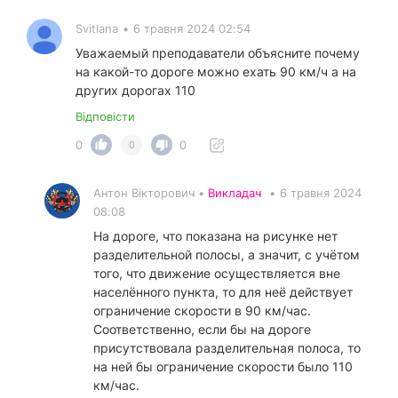
Svitlana
•
6 травня 2024 02:54
Уважаемый преподаватели объясните почему
на какой-то дороге можно ехать 90 км/ч а на
других дорогах 110
Відповісти
0
0
0
Антон Вікторович •
Викладач
•
6 травня 2024
08:08
На дороге, что показана на рисунке нет
разделительной полосы, а значит, с учётом
того, что движение осуществляется вне
населённого пункта, то для неё действует
ограничение скорости в 90 км/час.
Соответственно, если бы на дороге
присутствовала разделительная полоса, то
на ней бы ограничение скорости было 110
км/час.