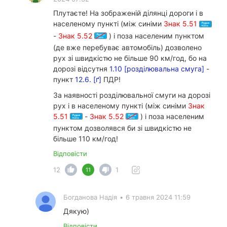
Плутаєте! На зображеній ділянці дороги і в
населеному пункті (між синіми
Знак 5.51
-
Знак 5.52
) і поза населеним пунктом
(де вже перебуває автомобіль) дозволено
рух зі швидкістю не більше 90 км/год, бо на
дорозі відсутня
1.10 [розділювальна смуга]
-
пункт
12.6. [ґ]
ПДР!
За наявності розділювальної смуги на дорозі
рух і в населеному пункті (між синіми
Знак
5.51
-
Знак 5.52
) і поза населеним
пунктом дозволявся би зі швидкістю не
більше 110 км/год!
Відповісти
12
1
11
Богданова Надія
•
6 травня 2024 11:59
Дякую)
Відповісти