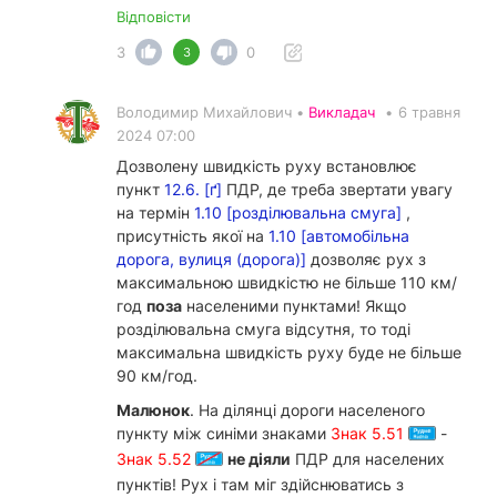
Відповісти
3
0
3
Володимир Михайлович •
Викладач
•
6 травня
2024 07:00
Дозволену швидкість руху встановлює
пункт
12.6. [ґ]
ПДР, де треба звертати увагу
на термін
1.10 [розділювальна смуга]
,
присутність якої на
1.10 [автомобільна
дорога, вулиця (дорога)]
дозволяє рух з
максимальною швидкістю не більше 110 км/
год
поза
населеними пунктами! Якщо
розділювальна смуга відсутня, то тоді
максимальна швидкість руху буде не більше
90 км/год.
Малюнок
. На ділянці дороги населеного
пункту між синіми знаками
Знак 5.51
-
Знак 5.52
не діяли
ПДР для населених
пунктів! Рух і там міг здійснюватись з