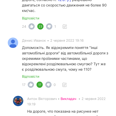
двигаться со скоростью движения не более 90
км/час.
Відповісти
24
1
23
Денис Иванок
•
2 червня 2022 19:16
Допоможіть. Як відокремити поняття "інші
автомобільні дороги" від автомобільної дороги з
окремими проїзними частинами, що
відокремлені розділювальною смугою? Тут же
є розділювальною смуга, чому не 110?
Відповісти
17
0
17
Антон Вікторович •
Викладач
•
2 червня 2022
19:19
На дороге, что показана на рисунке нет