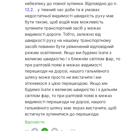
небезпеку до повної зупинки. Відповідно до п.
12.2.
. у темний час доби та в умовах
недостатньої видимості швидкість руху має
бути такою, щоб водій мав можливість
зупинити транспортний засіб у межах
видимості дороги. Тобто, залежно від
швидкості руху на нашому транспортному
засобі повинен бути увімкнений відповідний
режим освітлення. Якщо ми будемо їхати з
великою швидкістю і з ближнім світлом фар, то
при раптовій появі в межах видимості
перешкоди на дорозі, нашого гальмівного
шляху може просто не вистачити і ми
зіткнемося з цією перешкодою. Якщо ми
будемо їхати з великою швидкістю і з дальнім
світлом фар, то при раптовій появі в межах
видимості перешкоди на дорозі, нашого
гальмівного шляху має якраз вистачити, щоб
встигнути зупинитися до перешкоди.
Відповісти