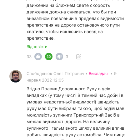
движении на ближнем свете скорость
движения должна снижаться, что бы при
внезапном появлении в пределах видимости
препятствия на дороге остановочного пути
хватило, чтобы исключить наезд на
препятствие.
Відповісти
33
3
30
Слободянюк Олег Петрович •
Викладач
•
9
червня 2022 12:05
Згідно Правил Дорожнього Руху в усіх
випадках (у тому числі В темний час доби і в
умовах недостатньої видимості) швидкість
руху має бути вибрана такою, щоб водій мав
можливість зупинити Транспортний Засіб в
межах видимості дороги. На величину
зупинного і гальмівного шляху великий вплив
робить швидкість руху автомобіля. Чим вище