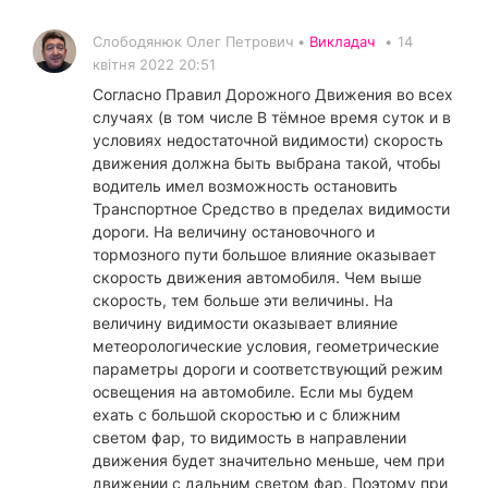
Слободянюк Олег Петрович •
Викладач
•
14
квітня 2022 20:51
Согласно Правил Дорожного Движения во всех
случаях (в том числе В тёмное время суток и в
условиях недостаточной видимости) скорость
движения должна быть выбрана такой, чтобы
водитель имел возможность остановить
Транспортное Средство в пределах видимости
дороги. На величину остановочного и
тормозного пути большое влияние оказывает
скорость движения автомобиля. Чем выше
скорость, тем больше эти величины. На
величину видимости оказывает влияние
метеорологические условия, геометрические
параметры дороги и соответствующий режим
освещения на автомобиле. Если мы будем
ехать с большой скоростью и с ближним
светом фар, то видимость в направлении
движения будет значительно меньше, чем при
движении с дальним светом фар. Поэтому при