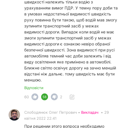
швидкості належить тільки водію з
урахуванням вимог ПДР. У темну пору доби та
в умовах недостатньої видимості швидкість
руху повинна бути такою, щоб водій мав змогу
зупинити транспортний засіб у межах
видимості дороги. Випадок коли водій не має
змоги зупинити транспортний засіб у межах
видимості дороги є ознакою невіро обраної
безпечної швидкості. Зона видимості при русі
автомобіляв темний час доби залежить і від
виду освітлення яке примінено в автомобілі.
Ближне світло освічує дорогу на зачно меншій
відстані ніж дальнє. тому швидкість має бути
меншою.
Відповісти
60
2
58
Слободянюк Олег Петрович •
Викладач
•
29
квітня 2022 22:41
При решении этого вопроса необходимо