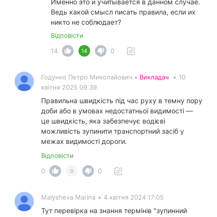
Именно это и учитывается в данном случае.
Ведь какой смысл писать правила, если их
никто не соблюдает?
Відповісти
14
0
14
Годунко Петро Миколайович •
Викладач
•
10
квітня 2025 09:39
Правильна швидкість під час руху в темну пору
доби або в умовах недостатньої видимості —
це швидкість, яка забезпечує водієві
можливість зупинити транспортний засіб у
межах видимості дороги.
Відповісти
0
0
0
Malysheva Marina
•
4 квітня 2024 17:05
Тут перевірка на знання термінів "зупинний