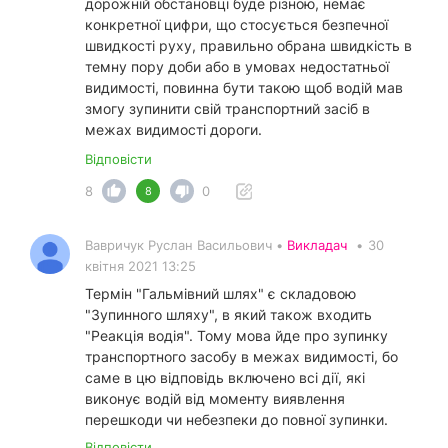
дорожній обстановці буде різною, немає
конкретної цифри, що стосується безпечної
швидкості руху, правильно обрана швидкість в
темну пору доби або в умовах недостатньої
видимості, повинна бути такою щоб водій мав
змогу зупинити свій транспортний засіб в
межах видимості дороги.
Відповісти
8
0
8
Вавричук Руслан Васильович •
Викладач
•
30
квітня 2021 13:25
Термін "Гальмівний шлях" є складовою
"Зупинного шляху", в який також входить
"Реакція водія". Тому мова йде про зупинку
транспортного засобу в межах видимості, бо
саме в цю відповідь включено всі дії, які
виконує водій від моменту виявлення
перешкоди чи небезпеки до повної зупинки.
Відповісти