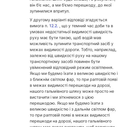
він б'є нас, а ми б'ємо перешкоду, до якої
зупинилися впритул.
У другому варіанті відповіді згадується
вимога п.
12.2.
, що у темний час доби та в
умовах недостатньої видимості швидкість
руху має бути такою, щоб водій мав
можливість зупинити транспортний засіб у
межах видимості дороги. Тобто, наприклад,
залежно від швидкості руху на нашому
транспортному засобі повинен бути
увімкнений відповідний режим освітлення.
Якщо ми будемо їхати з великою швидкістю і
з ближнім світлом фар, то при раптовій появі
в межах видимості перешкоди на дорозі,
нашого гальмівного шляху може просто не
вистачити і ми зіткнемося з цією
перешкодою. Якщо ми будемо їхати з
великою швидкістю і з дальнім світлом фар,
то при раптовій появі в межах видимості
перешкоди на дорозі, нашого гальмівного
шляху має якраз вистачити, щоб встигнути