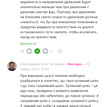
видимость в направлении движения будет
значительно меньше чем при движении с
дальним светом фар. Поэтому при движении
на ближнем свете скорость движения должна
снижаться, что бы при внезапном появлении в
пределах видимости препятствия на дороге
остановочного пути хватило, чтобы исключить
наезд на препятствие.
Відповісти
34
3
31
Слободянюк Олег Петрович •
Викладач
•
9
червня 2022 12:04
При вирішенні цього питання необхідно
розібратися в поняттях, що таке зупинний шлях
і що таке гальмівний шлях. Зупинний шлях - ця
відстань, пройдена з моменту виявлення
перешкоди або небезпеки, до повної зупинки. А
гальмівний шлях є складовою зупинного шляху.
У темний час доби і в умовах недостатньої