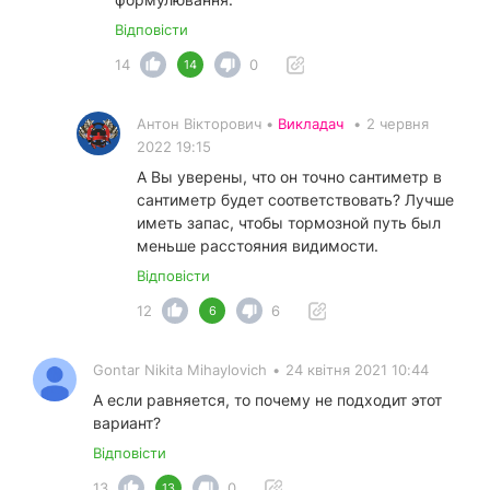
Відповісти
14
0
14
Антон Вікторович •
Викладач
•
2 червня
2022 19:15
А Вы уверены, что он точно сантиметр в
сантиметр будет соответствовать? Лучше
иметь запас, чтобы тормозной путь был
меньше расстояния видимости.
Відповісти
12
6
6
Gontar Nikita Mihaylovich
•
24 квітня 2021 10:44
А если равняется, то почему не подходит этот
вариант?
Відповісти
13
0
13