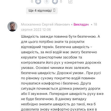
0
0
0
Ще 4 відповіді
Москаленко Сергей Иванович •
Викладач
•
18
серпня 2022 12:06
Швидкість завжди повинна бути безпечною. А
для цього потрібно знати та розуміти
відповідний термін. Безпечна швидкість -
швидкість, за якої водій має змогу безпечно
керувати транспортним засобом та
контролювати його рух у конкретних дорожніх
умовах. Основні чинники яких залежить
безпечна швидкість: Дорожні умови . При русі
по рівному сухому покриттю водій повинен
почуватися комфортно і безпечно. Друга
ситуація починається ділянка ремонту дороги
або її звуження. Попередня швидкість руху вже
не буде безпечною. В даному випадку
необхідно знизити швидкість до такої, яка б
дозволила знову комфортно рухатись вже в