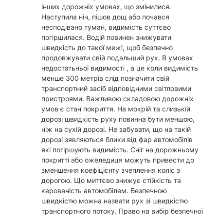
інших дорожніх умовах, що змінилися.
Наступила ніч, пішов дощ або почався
несподівано туман, видимість суттєво
погіршилася. Водій повинен знижувати
швидкість до такої межі, щоб безпечно
продовжувати свій подальший рух. В умовах
недостатьньої видимості , а це коли видимість
менше 300 метрів слід позначити свій
транспортний засіб відповідними світловими
пристроями. Важливою складовою дорожніх
умов є стан покриття. На мокрій та слизькій
дорозі швидкість руху повинна бути меншою,
ніж на сухій дорозі. Не забувати, що на такій
дорозі зявляються блики від фар автомобілів
які погіршують видимість. Сніг на дорожньому
покритті або ожеледиця можуть привести до
зменшення коефіцієнту зчеплення коліс з
дорогою. Що миттєво знижує стійкість та
керованість автомобілем. Безпечною
швидкістю можна назвати рух зі швидкістю
транспортного потоку. Право на вибір безпечної