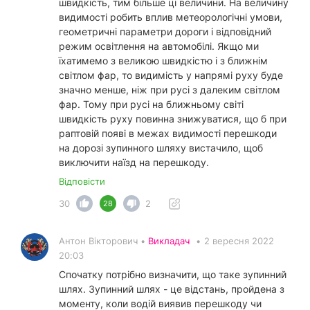
швидкість, тим більше ці величини. На величину
видимості робить вплив метеорологічні умови,
геометричні параметри дороги і відповідний
режим освітлення на автомобілі. Якщо ми
їхатимемо з великою швидкістю і з ближнім
світлом фар, то видимість у напрямі руху буде
значно менше, ніж при русі з далеким світлом
фар. Тому при русі на ближньому світі
швидкість руху повинна знижуватися, що б при
раптовій появі в межах видимості перешкоди
на дорозі зупинного шляху вистачило, щоб
виключити наїзд на перешкоду.
Відповісти
30
2
28
Антон Вікторович •
Викладач
•
2 вересня 2022
20:03
Спочатку потрібно визначити, що таке зупинний
шлях. Зупинний шлях - це відстань, пройдена з
моменту, коли водій виявив перешкоду чи