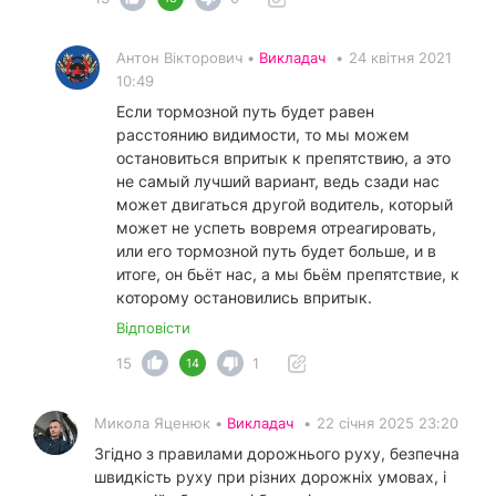
Антон Вікторович •
Викладач
•
24 квітня 2021
10:49
Если тормозной путь будет равен
расстоянию видимости, то мы можем
остановиться впритык к препятствию, а это
не самый лучший вариант, ведь сзади нас
может двигаться другой водитель, который
может не успеть вовремя отреагировать,
или его тормозной путь будет больше, и в
итоге, он бьёт нас, а мы бьём препятствие, к
которому остановились впритык.
Відповісти
15
1
14
Микола Яценюк •
Викладач
•
22 січня 2025 23:20
Згідно з правилами дорожнього руху, безпечна
швидкість руху при різних дорожніх умовах, і