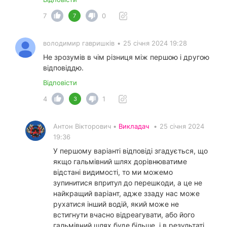
7
0
7
володимир гавришків
•
25 січня 2024 19:28
Не зрозумів в чім різниця між першою і другою
відповіддю.
Відповісти
4
1
3
Антон Вікторович •
Викладач
•
25 січня 2024
19:36
У першому варіанті відповіді згадується, що
якщо гальмівний шлях дорівнюватиме
відстані видимості, то ми можемо
зупинитися впритул до перешкоди, а це не
найкращий варіант, адже ззаду нас може
рухатися інший водій, який може не
встигнути вчасно відреагувати, або його
гальмівний шлях буде більше, і в результаті,