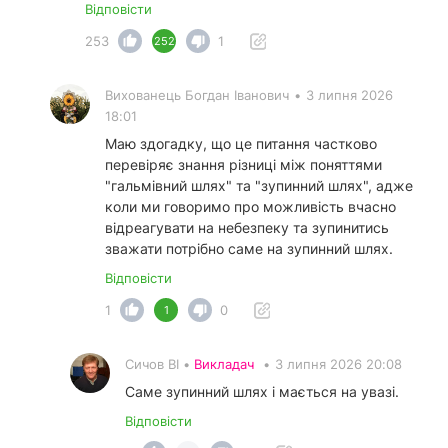
Відповісти
253
1
252
Вихованець Богдан Іванович
•
3 липня 2026
18:01
Маю здогадку, що це питання частково
перевіряє знання різниці між поняттями
"гальмівний шлях" та "зупинний шлях", адже
коли ми говоримо про можливість вчасно
відреагувати на небезпеку та зупинитись
зважати потрібно саме на зупинний шлях.
Відповісти
1
0
1
Сичов ВІ •
Викладач
•
3 липня 2026 20:08
Саме зупинний шлях і мається на увазі.
Відповісти