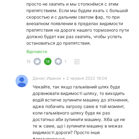
просто не хватить и мы столкнёмся с этим
препятствием. Если мы будем ехать с большой
скоростью и с дальним светом фар, то при
внезапном появлении в пределах видимости
препятствия на дороге нашего тормозного пути
должно будет как раз хватить, чтобы успеть
остановиться до препятствия.
Відповісти
15
1
14
Денис Иванок
•
2 червня 2022 19:04
Чекайте, так якщо гальмівний шлях буде
дорівнювати видимості шляху, то виходить
водій встигне зупинити машину до зіткнення,
адже побачить загрозу саме в той момент,
коли гальмівного шляху буде як раз
достатньо аби зупинити машину. Хіба це не
те ж саме, що і зупинити машину в межах
видимості дороги? Просто інше
формулювання.