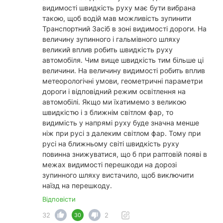
видимості швидкість руху має бути вибрана
такою, щоб водій мав можливість зупинити
Транспортний Засіб в зоні видимості дороги. На
величину зупинного і гальмівного шляху
великий вплив робить швидкість руху
автомобіля. Чим вище швидкість тим більше ці
величини. На величину видимості робить вплив
метеорологічні умови, геометричні параметри
дороги і відповідний режим освітлення на
автомобілі. Якщо ми їхатимемо з великою
швидкістю і з ближнім світлом фар, то
видимість у напрямі руху буде значна менше
ніж при русі з далеким світлом фар. Тому при
русі на ближньому світі швидкість руху
повинна знижуватися, що б при раптовій появі в
межах видимості перешкоди на дорозі
зупинного шляху вистачило, щоб виключити
наїзд на перешкоду.
Відповісти
32
2
30