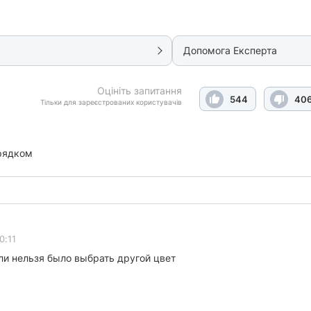
Допомога Експерта
Оцініть запитання
544
40
Тільки для зареєстрованих користувачів
рядком
0:11
ли нельзя было выбрать другой цвет