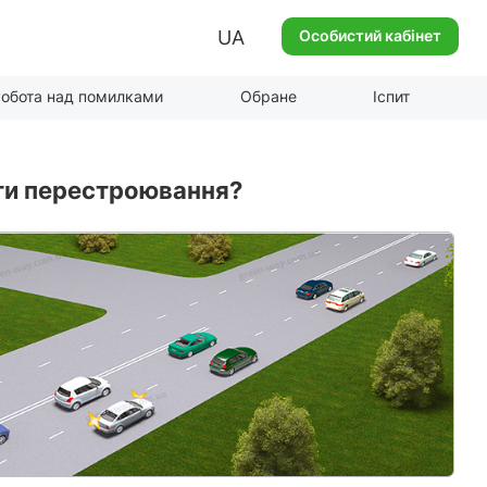
UA
Особистий кабінет
обота над помилками
Обране
Іспит
ати перестроювання?