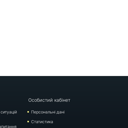
Особистий кабінет
 ситуацій
Персональні дані
Статистика
апитання