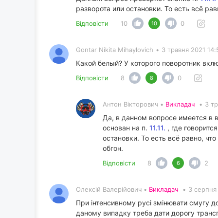
разворота или остановки. То есть всё ра
Відповісти
10
0
10
Gontar Nikita Mihaylovich
•
3 травня 2021 14:
Какой белый? У которого поворотник вкл
Відповісти
8
0
8
Антон Вікторович •
Викладач
•
3 тр
Да, в данном вопросе имеется в 
основан на п.
11.11.
, где говоритс
остановки. То есть всё равно, ч
обгон.
Відповісти
8
2
6
Олексій Валерійович •
Викладач
•
3 серпня
При інтенсивному русі змінювати смугу д
даному випадку треба дати дорогу трансп