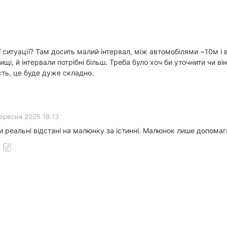
 ситуації? Там досить малий інтервал, між автомобілями ~10м і 
щі, й інтервали потрібні більш. Треба було хоч би уточнити чи 
сть, це буде дуже складно.
вересня 2025 18:13
и реальні відстані на малюнку за істинні. Малюнок лише допомаг