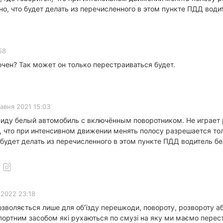
вно, что будет делать из перечисленного в этом пункте ПДД вод
58
ючен? Так может он только перестраиваться будет.
авня 2021 15:03
виду белый автомобиль с включённым поворотником. Не играет 
я, что при интенсивном движении менять полосу разрешается тол
то будет делать из перечисленного в этом пункте ПДД водитель 
 2022 23:18
озволяється лише для об’їзду перешкоди, повороту, розвороту 
ортним засобом які рухаються по смузі на яку ми маємо перест