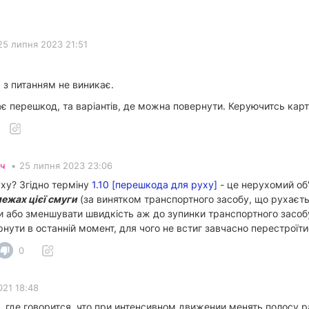
25 липня 2023 21:51
м з
питанням не виникає.
ає перешкод, та варіантів, де можна повернути. Керуючитсь кар
ч
•
25 липня 2023 23:06
ху? Згідно терміну
1.10 [перешкода для руху]
- це нерухомий об
ежах цієї смуги
(за винятком транспортного засобу, що рухаєтьс
 або зменшувати швидкість аж до зупинки транспортного засобу
нути в останній момент, для чого не встиг завчасно перестроїти
0
021 18:48
, где говорится, что при интенсивном движении менять полосу 