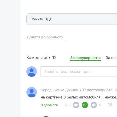
Пункти ПДР
Додати до обраного
Коментарі • 12
За популярністю
За по
Чередніченко Данило
•
17 листопада 2021 0
на картинке 3 белых автомобиля... неуже
Відповісти
163
5
158