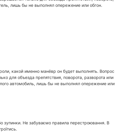
итель, лишь бы не выполнял опережение или обгон.
роли, какой именно манёвр он будет выполнять. Вопрос
ько для объезда препятствия, поворота, разворота или
белого автомобиль, лишь бы не выполнял опережение или
або зупинки. Не забуваємо правила перестроювання. В
роїтись.