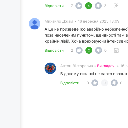
Відповісти
7
3
4
Михайло Джам
•
16 вересня 2025 18:09
А це не призведе жо аварійно небезпечної
поза населеним пунктом, швидкості там ви
крайній лівій. Хоча враховуючи інтенсивні
Відповісти
2
0
2
Антон Вікторович •
Викладач
•
16 
В даному питанні не варто вважат
Відповісти
0
0
0