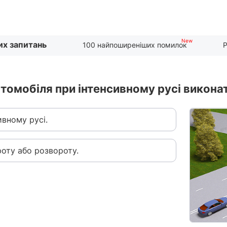
их запитань
100 найпоширеніших помилок
Р
автомобіля при інтенсивному русі викон
вному русі.
роту або розвороту.