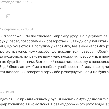
листопада 2021 00:18
ли.
17 серпня 2022 10:01
ги зі збереженням початкового напрямку руху. Це відбувається
уху, перед поворотами чи розворотами. Завжди слід пам'ятати
ам, що рухаються в попутному напрямку, без зміни напрямку р
орогою транспортному засобу, що знаходиться праворуч. Обов'я
що рухаються, попутно не ввімкнено покажчик повороту для пере
и це буде безпечним. Включений покажчик повороту є попереджу
одій білого автомобіля в даній ситуації перестроїтись навряд чи
ати дозволений поворот ліворуч або розвернутись слід це було зр
022 19:46
йдеться, що при інтенсивному русі змінювати смугу дозволяєтьс
перерахованого в цьому пункті Правил дорожнього руху водій, а