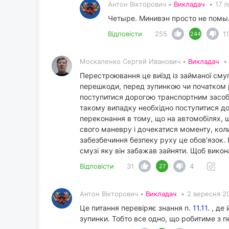
Антон Вікторович •
Викладач
•
17 
Четыре. Минивэн просто не помы
Відповісти
255
11
244
Москаленко Сергей Иванович •
Викладач
•
Перестроювання це виїзд із займаної сму
перешкоди, перед зупинкою чи початком р
поступитися дорогою транспортним засоб
такому випадку необхідно поступитися д
переконання в тому, що на автомобілях, 
свого маневру і дочекатися моменту, кол
забезбечиння безпеку руху це обов'язок. В
смузі яку він забажав зайняти. Щоб викон
Відповісти
31
4
27
Антон Вікторович •
Викладач
•
2 вересня 2
Це питання перевіряє знання п.
11.11.
, де 
зупинки. Тобто все одно, що робитиме з 