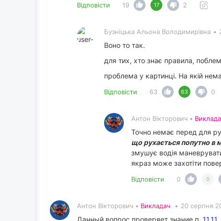
Відповісти
19
2
17
Бузніцька Альона Володимирівна
•
Воно то так.
для тих, хто знає правила, побле
проблема у картинці. На якій нем
Відповісти
63
0
63
Антон Вікторович •
Виклада
Точно немає перед для ру
що рухається попутно в м
змушує водія маневрувати
якраз може захотіти повер
Відповісти
0
0
Антон Вікторович •
Викладач
•
20 серпня 2
Данный вопрос проверяет знание п.
11.11.