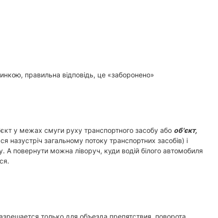
тинкою, правильна відповідь, це «заборонено»
'єкт у межах смуги руху транспортного засобу або
об'єкт,
я назустріч загальному потоку транспортних засобів) і
. А повернути можна ліворуч, куди водій білого автомобиля
ся.
разрешается только для объезда препятствия, поворота,