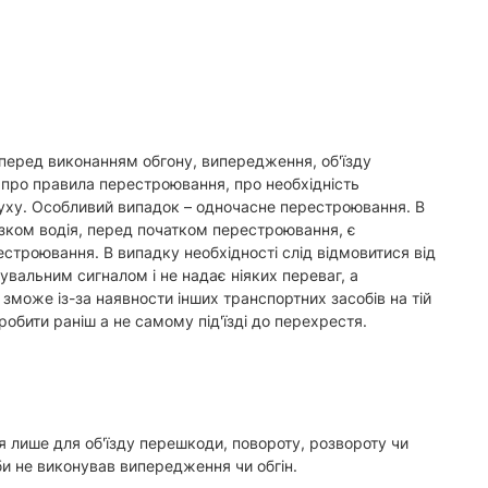
 перед виконанням обгону, випередження, об'їзду
 про правила перестроювання, про необхідність
уху. Особливий випадок – одночасне перестроювання. В
зком водія, перед початком перестроювання, є
строювання. В випадку необхідності слід відмовитися від
вальним сигналом і не надає ніяких переваг, а
 зможе із-за наявности інших транспортних засобів на тій
обити раніш а не самому під'їзді до перехрестя.
я лише для об'їзду перешкоди, повороту, розвороту чи
би не виконував випередження чи обгін.