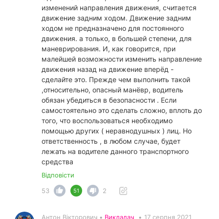
изменений направления движения, считается
движение задним ходом. Движение задним
ходом не предназначено для постоянного
движения. а только, в большей степени, для
маневрирования. И, как говорится, при
малейшей возможности изменить направление
движения назад на движение вперёд -
сделайте это. Прежде чем выполнить такой
,относительно, опасный манёвр, водитель
обязан убедиться в безопасности . Если
самостоятельно это сделать сложно, вплоть до
того, что воспользоваться необходимо
помощью других ( неравнодушных ) лиц. Но
ответственность , в любом случае, будет
лежать на водителе данного транспортного
средства
Відповісти
53
2
51
Антон Вікторович •
Викладач
•
17 серпня 2021