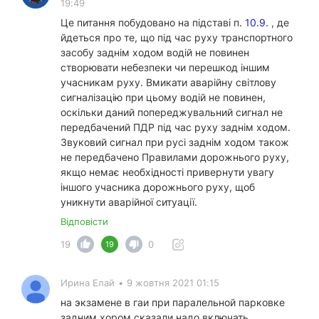
19:49
Це питання побудовано на підставі п.
10.9.
, де
йдеться про те, що під час руху транспортного
засобу заднім ходом водій не повинен
створювати небезпеки чи перешкод іншим
учасникам руху. Вмикати аварійну світлову
сигналізацію при цьому водій не повинен,
оскільки даний попереджувальний сигнал не
передбачений ПДР під час руху заднім ходом.
Звуковий сигнал при русі заднім ходом також
не передбачено Правилами дорожнього руху,
якщо немає необхідності привернути увагу
іншого учасника дорожнього руху, щоб
уникнути аварійної ситуації.
Відповісти
19
0
19
Ирина Елай
•
9 жовтня 2021 01:15
на экзамене в гаи при паралельной парковке
задним хором сказали надо включать