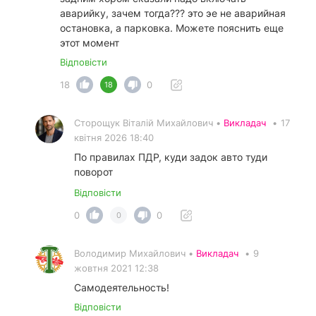
аварийку, зачем тогда??? это эе не аварийная
остановка, а парковка. Можете пояснить еще
этот момент
Відповісти
18
0
18
Сторощук Віталій Михайлович •
Викладач
•
17
квітня 2026 18:40
По правилах ПДР, куди задок авто туди
поворот
Відповісти
0
0
0
Володимир Михайлович •
Викладач
•
9
жовтня 2021 12:38
Самодеятельность!
Відповісти