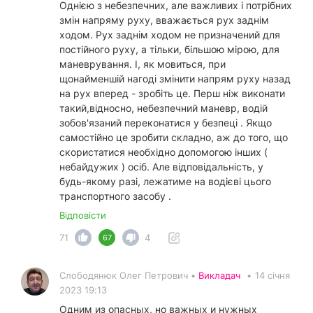
Однією з небезпечних, але важливих і потрібних
змін напряму руху, вважається рух заднім
ходом. Рух заднім ходом не призначений для
постійного руху, а тільки, більшою мірою, для
маневрування. І, як мовиться, при
щонайменшій нагоді змінити напрям руху назад
на рух вперед - зробіть це. Перш ніж виконати
такий,відносно, небезпечний маневр, водій
зобов'язаний переконатися у безпеці . Якщо
самостійно це зробити складно, аж до того, що
скористатися необхідно допомогою інших (
небайдужих ) осіб. Але відповідальність, у
будь-якому разі, лежатиме на водієві цього
транспортного засобу .
Відповісти
71
4
67
Слободянюк Олег Петрович •
Викладач
•
14 січня
2023 19:13
Одним из опасных, но важных и нужных