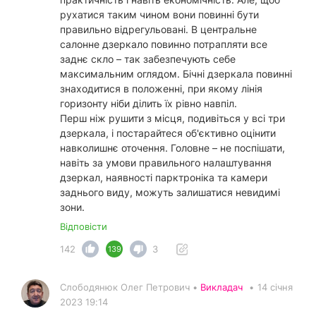
рухатися таким чином вони повинні бути
правильно відрегульовані. В центральне
салонне дзеркало повинно потрапляти все
заднє скло – так забезпечують себе
максимальним оглядом. Бічні дзеркала повинні
знаходитися в положенні, при якому лінія
горизонту ніби ділить їх рівно навпіл.
Перш ніж рушити з місця, подивіться у всі три
дзеркала, і постарайтеся об'єктивно оцінити
навколишнє оточення. Головне – не поспішати,
навіть за умови правильного налаштування
дзеркал, наявності парктроніка та камери
заднього виду, можуть залишатися невидимі
зони.
Відповісти
142
3
139
Слободянюк Олег Петрович •
Викладач
•
14 січня
2023 19:14