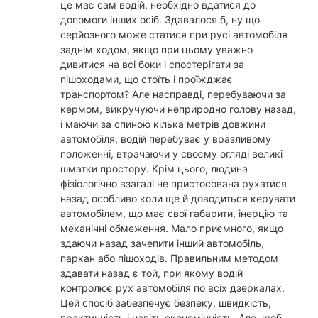
це має сам водій, необхідно вдатися до
допомоги інших осіб. Здавалося б, ну що
серйозного може статися при русі автомобіля
заднім ходом, якщо при цьому уважно
дивитися на всі боки і спостерігати за
пішоходами, що стоїть і проїжджає
транспортом? Але насправді, перебуваючи за
кермом, викручуючи неприродно голову назад,
і маючи за спиною кілька метрів довжини
автомобіля, водій перебуває у вразливому
положенні, втрачаючи у своєму огляді великі
шматки простору. Крім цього, людина
фізіологічно взагалі не пристосована рухатися
назад особливо коли ще й доводиться керувати
автомобілем, що має свої габарити, інерцію та
механічні обмеження. Мало приємного, якщо
здаючи назад зачепити інший автомобіль,
паркан або пішоходів. Правильним методом
здавати назад є той, при якому водій
контролює рух автомобіля по всіх дзеркалах.
Цей спосіб забезпечує безпеку, швидкість,
практичність і навіть економічність. Але, щоб