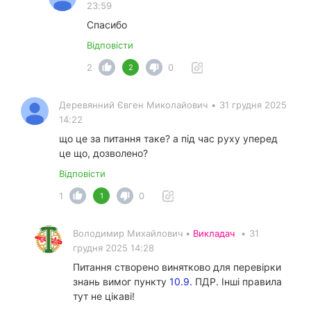
23:59
Спасибо
Відповісти
2
0
2
Деревянний Євген Миколайович
•
31 грудня 2025
14:22
що це за питання таке? а під час руху уперед
це що, дозволено?
Відповісти
1
0
1
Володимир Михайлович •
Викладач
•
31
грудня 2025 14:28
Питання створено винятково для перевірки
знань вимог пункту
10.9.
ПДР. Інші правила
тут не цікаві!