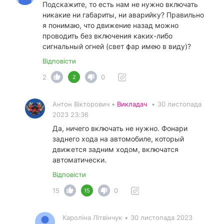
Подскажите, то есть нам не нужно включать
никакие ни габариты, ни аварийку? Правильно
я понимаю, что движение назад можно
проводить без включения каких-либо
сигнальный огней (свет фар имею в виду)?
Відповісти
2
0
2
Антон Вікторович •
Викладач
•
30 листопада
2023 23:36
Да, ничего включать не нужно. Фонари
заднего хода на автомобиле, который
движется задним ходом, включатся
автоматически.
Відповісти
15
0
15
Кароліна Літвінчук
•
30 листопада 2023