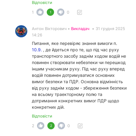
Відповісти
1
0
1
Антон Вікторович •
Викладач
•
31 грудня 2025
14:26
Питання, яке перевіряє знання вимоги п.
10.9.
, де йдеться про те, що під час руху
транспортного засобу заднім ходом водій не
повинен створювати небезпеки чи перешкод
іншим учасникам руху. Під час руху вперед
водій повинен дотримуватися основних
вимог безпеки та ПДР. Основна відмінність
від руху заднім ходом - збереження безпеки
на всьому траекторному полю та
дотримання конкретних вимог ПДР щодо
конкретних дій.
Відповісти
2
0
2