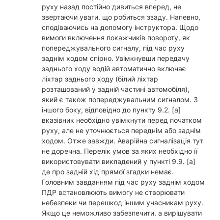
руху назад постійно дивиться вперед, не
звертаючи уваги, що робиться ззаду. Напевно,
сподіваючись на допомогу інструктора. Щодо
вимоги включення покажчиків повороту, як
попереджувального сигналу, під час руху
заднім ходом спірно. Увімкнувши передачу
заднього ходу водій автоматично включає
ліхтар заднього ходу (білий ліхтар
розташований у задній частині автомобіля),
який є також попереджувальним сигналом. З
іншого боку, відповідно до пункту 9.2. [a]
вказівник необхідно увімкнути перед початком
руху, але не уточнюється переднім або заднім
ходом. Отже завжди. Аварійна сигналізація тут
не доречна. Перелік умов за яких необхідно її
використовувати викладений у пункті 9.9. [а]
де про задній хід прямої згадки немає.
Головним завданням під час руху заднім ходом
ПДР встановлюють вимогу не створювати
небезпеки чи перешкод іншим учасникам руху.
Якщо це неможливо забезпечити, а вирішувати