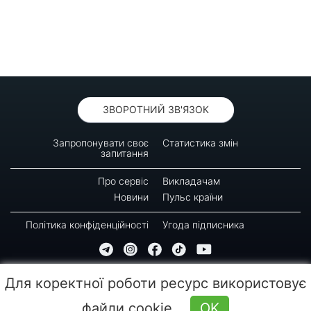
ЗВОРОТНИЙ ЗВ'ЯЗОК
Запропонувати своє
Статистика змін
запитання
Про сервіс
Викладачам
Новини
Пульс країни
Політика конфіденційності
Угода підписника
© 2016-2026 GREEN-WAY
Для коректної роботи ресурс використовує
Копіювання, передрук або використання матеріалів цієї сторінки для відтворення,
переносу на інші носії інформації заборонено. Час останнього оновлення: 09:30
файли cookie
OK