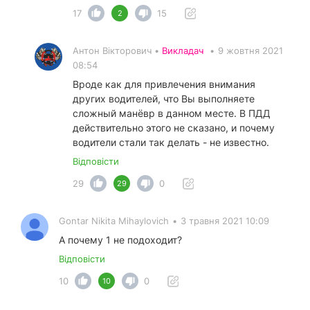
17
15
2
Антон Вікторович •
Викладач
•
9 жовтня 2021
08:54
Вроде как для привлечения внимания
других водителей, что Вы выполняете
сложный манёвр в данном месте. В ПДД
действительно этого не сказано, и почему
водители стали так делать - не известно.
Відповісти
29
0
29
Gontar Nikita Mihaylovich
•
3 травня 2021 10:09
А почему 1 не подоходит?
Відповісти
10
0
10