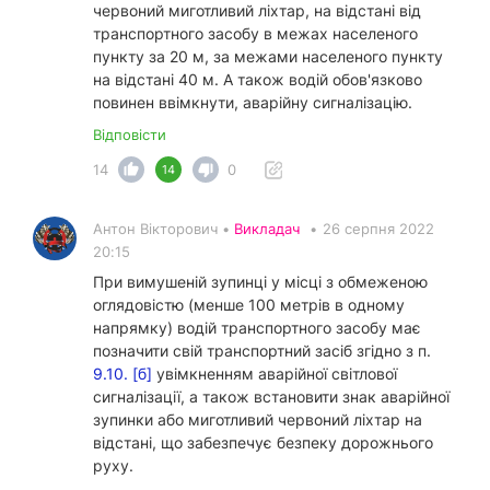
червоний миготливий ліхтар, на відстані від
транспортного засобу в межах населеного
пункту за 20 м, за межами населеного пункту
на відстані 40 м. А також водій обов'язково
повинен ввімкнути, аварійну сигналізацію.
Відповісти
14
0
14
Антон Вікторович •
Викладач
•
26 серпня 2022
20:15
При вимушеній зупинці у місці з обмеженою
оглядовістю (менше 100 метрів в одному
напрямку) водій транспортного засобу має
позначити свій транспортний засіб згідно з п.
9.10. [б]
увімкненням аварійної світлової
сигналізації, а також встановити знак аварійної
зупинки або миготливий червоний ліхтар на
відстані, що забезпечує безпеку дорожнього
руху.