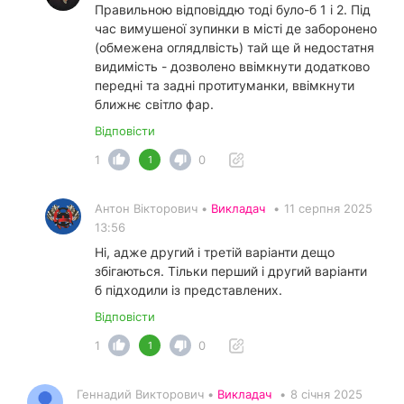
Правильною відповіддю тоді було-б 1 і 2. Під
час вимушеної зупинки в місті де заборонено
(обмежена оглядлвість) тай ще й недостатня
видимість - дозволено ввімкнути додатково
передні та задні протитуманки, ввімкнути
ближнє світло фар.
Відповісти
1
0
1
Антон Вікторович •
Викладач
•
11 серпня 2025
13:56
Ні, адже другий і третій варіанти дещо
збігаються. Тільки перший і другий варіанти
б підходили із представлених.
Відповісти
1
0
1
Геннадий Викторович •
Викладач
•
8 січня 2025