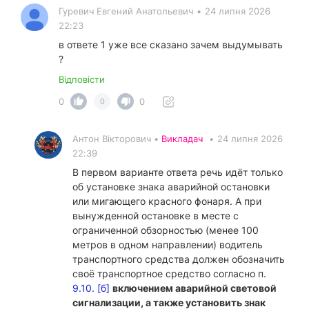
Гуревич Евгений Анатольевич
•
24 липня 2026
22:23
в ответе 1 уже все сказано зачем выдумывать
?
Відповісти
0
0
0
Антон Вікторович •
Викладач
•
24 липня 2026
22:39
В первом варианте ответа речь идёт только
об установке знака аварийной остановки
или мигающего красного фонаря. А при
вынужденной остановке в месте с
ограниченной обзорностью (менее 100
метров в одном направлении) водитель
транспортного средства должен обозначить
своё транспортное средство согласно п.
9.10. [б]
включением аварийной световой
сигнализации, а также установить знак