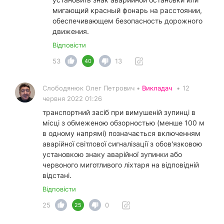
мигающий красный фонарь на расстоянии,
обеспечивающем безопасность дорожного
движения.
Відповісти
53
13
40
Слободянюк Олег Петрович •
Викладач
•
12
червня 2022 01:26
транспортний засіб при вимушеній зупинці в
місці з обмеженою обзорностью (менше 100 м
в одному напрямі) позначається включенням
аварійної світлової сигналізації з обов'язковою
установкою знаку аварійної зупинки або
червоного миготливого ліхтаря на відповідній
відстані.
Відповісти
25
0
25