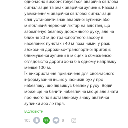
одночасно використовується аварійна світлова
сигналізація та знак аварійної зупинки. Разом з
увімкненням аварійної світлової сигналізації
слід установити знак аварійної зупинки або
миготливий червоний ліхтар на відстані, що
забезпечує безпеку дорожнього руху, але не
ближче 20 м до транспортного засобу в
населених пунктах і 40 м поза ними, у разі:
а)скоєння дорожньо-транспортної пригоди;
б)вимушеної зупинки в місцях з обмеженою
оглядовістю дороги хоча б в одному напрямку
менше 100 м.
Їх використання призначене для своєчасного
інформування інших учасників руху про
небезпеку, що підвищує безпеку руху. Водій
може ще не бачити небезпечне місце але знати
про нього по виставленому знаку аватійної
зупинки або ліхтаря.
Відповісти
105
6
99