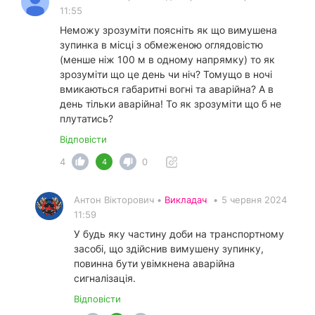
11:55
Неможу зрозуміти поясніть як що вимушена
зупинка в місці з обмеженою оглядовістю
(менше ніж 100 м в одному напрямку) то як
зрозуміти що це день чи ніч? Томущо в ночі
вмикаються габаритні вогні та аварійна? А в
день тільки аварійна! То як зрозуміти що б не
плутатись?
Відповісти
4
0
4
Антон Вікторович •
Викладач
•
5 червня 2024
11:59
У будь яку частину доби на транспортному
засобі, що здійснив вимушену зупинку,
повинна бути увімкнена аварійна
сигналізація.
Відповісти