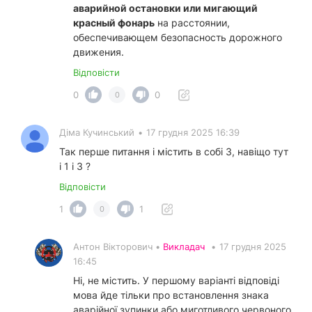
аварийной остановки или мигающий
красный фонарь
на расстоянии,
обеспечивающем безопасность дорожного
движения.
Відповісти
0
0
0
Діма Кучинський
•
17 грудня 2025 16:39
Так перше питання і містить в собі 3, навіщо тут
і 1 і 3 ?
Відповісти
1
1
0
Антон Вікторович •
Викладач
•
17 грудня 2025
16:45
Ні, не містить. У першому варіанті відповіді
мова йде тільки про встановлення знака
аварійної зупинки або миготливого червоного