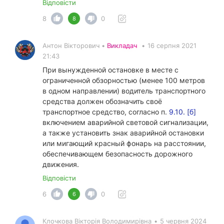
Відповісти
8
0
8
Антон Вікторович •
Викладач
•
16 серпня 2021
21:43
При вынужденной остановке в месте с
ограниченной обзорностью (менее 100 метров
в одном направлении) водитель транспортного
средства должен обозначить своё
транспортное средство, согласно п.
9.10. [б]
включением аварийной световой сигнализации,
а также установить знак аварийной остановки
или мигающий красный фонарь на расстоянии,
обеспечивающем безопасность дорожного
движения.
Відповісти
6
0
6
Клочкова Вікторія Володимирівна
•
5 червня 2024