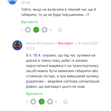
06:56
Тобто, якщо не включити в темний час ще й
габарити, то це не буде порушенням...!?
Відповісти
1
0
1
Антон Вікторович •
Викладач
•
8 січня 2025
07:22
В п.
19.4.
сказано, що під час зупинки на
дорозі в темну пору доби і в умовах
недостатньої видимості на транспортному
засобі мають бути ввімкнені габаритні або
стоянкові ліхтарі, а при вимушеній зупинці
додатково – аварійна світлова сигналізація.
Дивно, що викладач цього не знає.
Відповісти
2
0
2