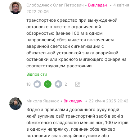
Слободянюк Олег Петрович •
Викладач
•
4 квітня
2022 20:06
транспортное средство при вынужденной
остановке в месте с ограниченной
обзорностью (менее 100 м в одном
направлении) обозначается включением
аварийной световой сигнализации с
обязательной установкой знака аварийной
остановки или красного мигающего фонаря на
соответствующем расстоянии
Відповісти
18
2
16
Микола Яценюк •
Викладач
•
22 січня 2025 20:42
Згідно з правилами дорожнього руху водій
який зупинив свій транспортний засіб в зоні з
обмеженою оглядовістю менше ніж, 100 метрів
в одному напрямку, повинен обов'язково
встановити знак аварійної зупинки або