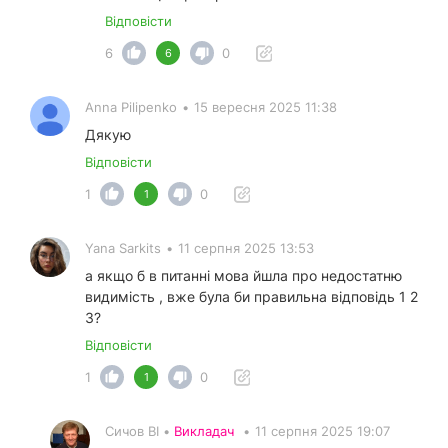
Відповісти
6
0
6
Anna Pilipenko
•
15 вересня 2025 11:38
Дякую
Відповісти
1
0
1
Yana Sarkits
•
11 серпня 2025 13:53
а якщо б в питанні мова йшла про недостатню
видимість , вже була би правильна відповідь 1 2
3?
Відповісти
1
0
1
Сичов ВІ •
Викладач
•
11 серпня 2025 19:07