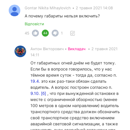
Gontar Nikita Mihaylovich
•
2 травня 2021 14:08
А почему габариты нельзя включить?
Відповісти
45
1
44
Антон Вікторович •
Викладач
•
2 травня 2021
14:11
От габаритных огней днём не будет толку.
Если бы в вопросе говорилось, что у нас
тёмное время суток - тогда да, согласно п.
19.4.
это как раз-таки обязан сделать
водитель. А вопрос построен согласно п.
9.10. [б]
, что при вынужденной остановке в
месте с ограниченной обзорностью (менее
100 метров в одном направлении) водитель
транспортного средства должен обозначить
своё транспортное средство включением
аварийной световой сигнализации, а также
установить знак аварийной остановки или