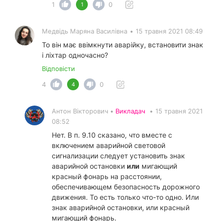
1
0
1
Медвідь Маряна Василівна
•
15 травня 2021 08:49
То він має ввімкнути аварійку, встановити знак
і ліхтар одночасно?
Відповісти
4
0
4
Антон Вікторович •
Викладач
•
15 травня 2021
08:52
Нет. В п. 9.10 сказано, что вместе с
включением аварийной световой
сигнализации следует установить знак
аварийной остановки
или
мигающий
красный фонарь на расстоянии,
обеспечивающем безопасность дорожного
движения. То есть только что-то одно. Или
знак аварийной остановки, или красный
мигающий фонарь.