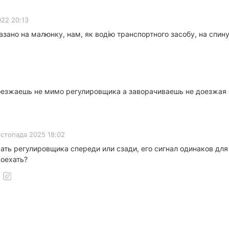
022 20:13
зано на малюнку, нам, як водію транспортного засобу, на спину
езжаешь не мимо регулировщика а заворачиваешь не доезжая 
истопада 2025 18:02
ать регулировщика спереди или сзади, его сигнал одинаков для
роехать?