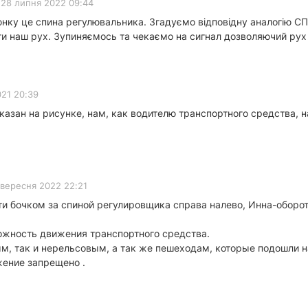
28 липня 2022 09:44
нку це спина регулювальника. Згадуємо відповідну аналогію СПИ
ти наш рух. Зупиняємось та чекаємо на сигнал дозволяючий рух
021 20:39
азан на рисунке, нам, как водителю транспортного средства, н
 вересня 2022 22:21
ти бочком за спиной регулировщика справа налево, Инна-оборот
ожность движения транспортного средства.
м, так и нерельсовым, а так же пешеходам, которые подошли 
ение запрещено .