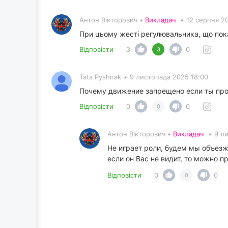
Антон Вікторович •
Викладач
•
12 серпня 2
При цьому жесті регулювальника, що пока
Відповісти
3
0
3
Tata Pyshnak
•
9 листопада 2025 18:00
Почему движение запрещено если ты про
Відповісти
0
0
0
Антон Вікторович •
Викладач
•
9 л
Не играет роли, будем мы объезж
если он Вас не видит, то можно п
Відповісти
0
0
0