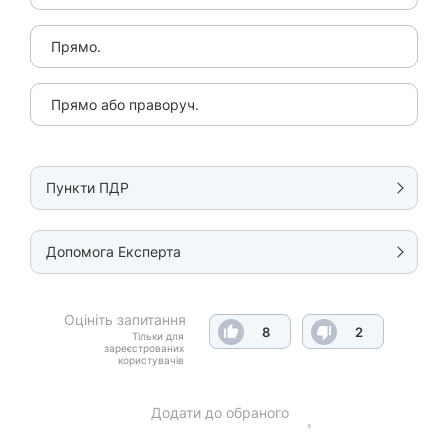
Прямо.
Прямо або праворуч.
Пункти ПДР
Допомога Експерта
Оцініть запитання
8
2
Тільки для
зареєстрованих
користувачів
Додати до обраного