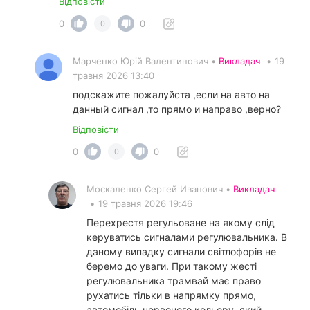
Відповісти
0
0
0
Марченко Юрій Валентинович •
Викладач
•
19
травня 2026 13:40
подскажите пожалуйста ,если на авто на
данный сигнал ,то прямо и направо ,верно?
Відповісти
0
0
0
Москаленко Сергей Иванович •
Викладач
•
19 травня 2026 19:46
Перехрестя регульоване на якому слід
керуватись сигналами регулювальника. В
даному випадку сигнали світлофорів не
беремо до уваги. При такому жесті
регулювальника трамвай має право
рухатись тільки в напрямку прямо,
автомобіль червоного кольору, який