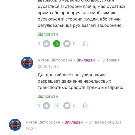
рухається зі сторони плеча, має рухатись
прямо або праворуч, автомобілям які
рухаються зі сторони грудей, або спини
регулювальника рух взагалі заборонено.
Відповісти
3
0
3
Антон Вікторович •
Викладач
•
19 травня
2026 13:42
Да, данный жест регулировщика
разрешает движение нерельсовых
транспортных средств прямо и направо.
Відповісти
0
0
0
Антон Вікторович •
Викладач
•
24 вересня 2021
18:34