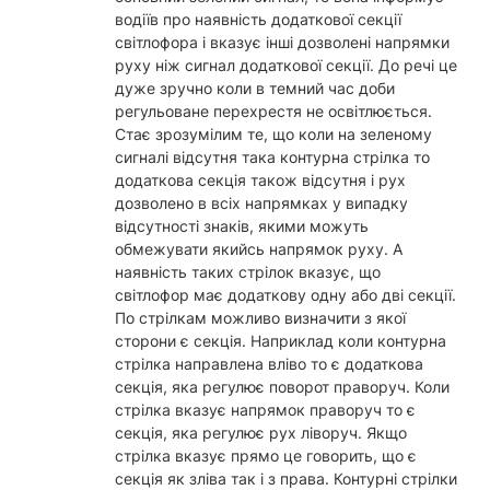
водіїв про наявність додаткової секції
світлофора і вказує інші дозволені напрямки
руху ніж сигнал додаткової секції. До речі це
дуже зручно коли в темний час доби
регульоване перехрестя не освітлюється.
Стає зрозумілим те, що коли на зеленому
сигналі відсутня така контурна стрілка то
додаткова секція також відсутня і рух
дозволено в всіх напрямках у випадку
відсутності знаків, якими можуть
обмежувати якийсь напрямок руху. А
наявність таких стрілок вказує, що
світлофор має додаткову одну або дві секції.
По стрілкам можливо визначити з якої
сторони є секція. Наприклад коли контурна
стрілка направлена вліво то є додаткова
секція, яка регулює поворот праворуч. Коли
стрілка вказує напрямок праворуч то є
секція, яка регулює рух ліворуч. Якщо
стрілка вказує прямо це говорить, що є
секція як зліва так і з права. Контурні стрілки