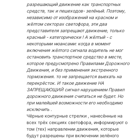
разрешающий движение как транспортных
средств, так и пешеходов- зелёный. Поэтому,
независимо от изображений на красном и
жёлтом секторах светофора, эти два
представителя запрещают движение, только
красный - категорически ! А жёлтый - с
некоторыми нюансами: когда в момент
включения жёлтого сигнала водитель не мог
остановить транспортное средство в месте,
которое предусмотрено Правилами Дорожного
Движения, и без применения экстренного
торможения. то не запрещается выехать на
перекрёсток. И такое движение НА
ЗАПРЕЩАЮЩИЙ сигнал нарушением Правил
дорожного движения считаться не будет. Но
при малейшей возможности его необходимо
исключить .
Чёрные контурные стрелки , нанесённые на
всех трёх секциях светофора, информируют о
том (тех) направлении движения, которые
будут разрешены при включении зелёного