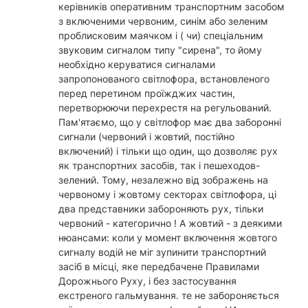
керівників оперативним транспортним засобом
з включеними червоним, синім або зеленим
проблисковим маячком і ( чи) спеціальним
звуковим сигналом типу "сирена", то йому
необхідно керуватися сигналами
запропонованого світлофора, встановленого
перед перетином проїжджих частин,
перетворюючи перехрестя на регульований.
Пам'ятаємо, що у світлофор має два заборонні
сигнали (червоний і жовтий, постійно
включений) і тільки що один, що дозволяє рух
як транспортних засобів, так і пешеходов-
зелений. Тому, незалежно від зображень на
червоному і жовтому секторах світлофора, ці
два представники забороняють рух, тільки
червоний - категорично ! А жовтий - з деякими
нюансами: коли у момент включення жовтого
сигналу водій не міг зупинити транспортний
засіб в місці, яке передбачене Правилами
Дорожнього Руху, і без застосування
екстреного гальмування. те не забороняється