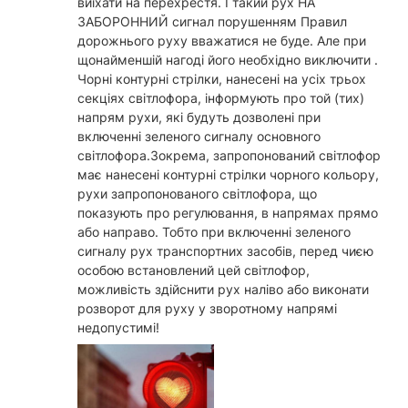
виїхати на перехрестя. І такий рух НА
ЗАБОРОННИЙ сигнал порушенням Правил
дорожнього руху вважатися не буде. Але при
щонайменшій нагоді його необхідно виключити .
Чорні контурні стрілки, нанесені на усіх трьох
секціях світлофора, інформують про той (тих)
напрям рухи, які будуть дозволені при
включенні зеленого сигналу основного
світлофора.Зокрема, запропонований світлофор
має нанесені контурні стрілки чорного кольору,
рухи запропонованого світлофора, що
показують про регулювання, в напрямах прямо
або направо. Тобто при включенні зеленого
сигналу рух транспортних засобів, перед чиєю
особою встановлений цей світлофор,
можливість здійснити рух наліво або виконати
розворот для руху у зворотному напрямі
недопустимі!