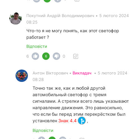
Покутний Андрiй Володимирович
•
5 лютого 2024
08:25
Что-то я не могу понять, как этот светофор
работает ?
Відповісти
6
0
6
Антон Вікторович •
Викладач
•
5 лютого 2024
08:28
Точно так же, как и любой другой
автомобильный светофор с тремя
сигналами. А стрелки всего лишь указывают
направление движения. Это равносильно,
что если бы перед этим перекрёстком был
установлен
Знак 4.4
,
Відповісти