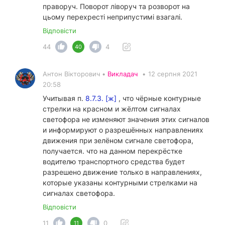
праворуч. Поворот ліворуч та розворот на
цьому перехресті неприпустимі взагалі.
Відповісти
44
4
40
Антон Вікторович •
Викладач
•
12 серпня 2021
20:58
Учитывая п.
8.7.3. [ж]
, что чёрные контурные
стрелки на красном и жёлтом сигналах
светофора не изменяют значения этих сигналов
и информируют о разрешённых направлениях
движения при зелёном сигнале светофора,
получается. что на данном перекрёстке
водителю транспортного средства будет
разрешено движение только в направлениях,
которые указаны контурными стрелками на
сигналах светофора.
Відповісти
11
0
11