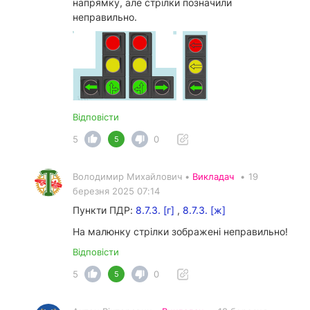
напрямку, але стрілки позначили
неправильно.
Відповісти
5
0
5
Володимир Михайлович •
Викладач
•
19
березня 2025 07:14
Пункти ПДР:
8.7.3. [г]
,
8.7.3. [ж]
На малюнку стрілки зображені неправильно!
Відповісти
5
0
5