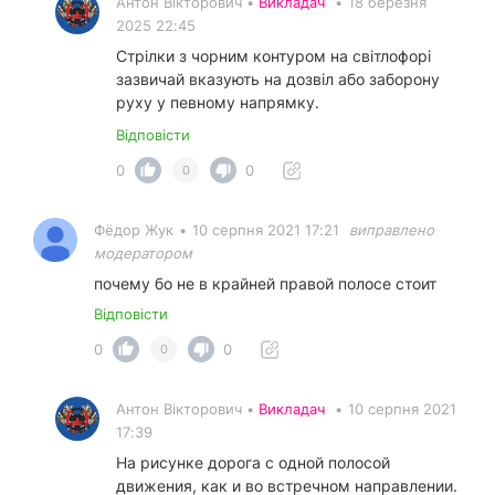
Антон Вікторович •
Викладач
•
18 березня
2025 22:45
Стрілки з чорним контуром на світлофорі
зазвичай вказують на дозвіл або заборону
руху у певному напрямку.
Відповісти
0
0
0
Фёдор Жук
•
10 серпня 2021 17:21
виправлено
модератором
почему бо не в крайней правой полосе стоит
Відповісти
0
0
0
Антон Вікторович •
Викладач
•
10 серпня 2021
17:39
На рисунке дорога с одной полосой
движения, как и во встречном направлении.