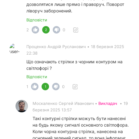
дозволятися лише прямо і праворуч. Поворот
ліворуч заборонений.
Відповісти
2
0
2
Проценко Андрій Русланович
•
18 березня 2025
22:38
Що означають стрілки з чорним контуром на
світлофорі ?
Відповісти
1
0
1
Москаленко Сергей Иванович •
Викладач
•
19
березня 2025 13:57
Такі контурні стрілки можуть бути нанесені
на будь якому сигналі основного світлофора.
Коли чорна контурна стрілка, нанесена на
основний зелений сигнал, то вона інформує