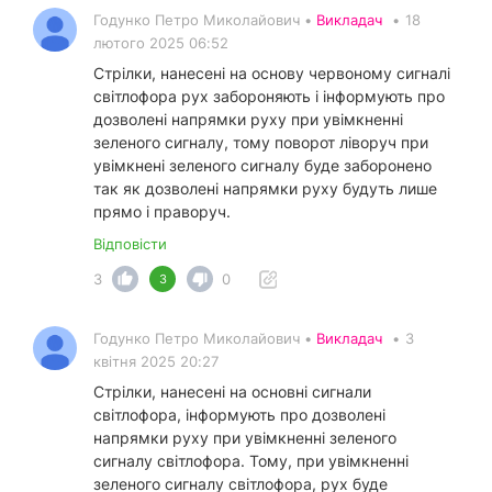
Годунко Петро Миколайович •
Викладач
•
18
лютого 2025 06:52
Стрілки, нанесені на основу червоному сигналі
світлофора рух забороняють і інформують про
дозволені напрямки руху при увімкненні
зеленого сигналу, тому поворот ліворуч при
увімкнені зеленого сигналу буде заборонено
так як дозволені напрямки руху будуть лише
прямо і праворуч.
Відповісти
3
0
3
Годунко Петро Миколайович •
Викладач
•
3
квітня 2025 20:27
Стрілки, нанесені на основні сигнали
світлофора, інформують про дозволені
напрямки руху при увімкненні зеленого
сигналу світлофора. Тому, при увімкненні
зеленого сигналу світлофора, рух буде