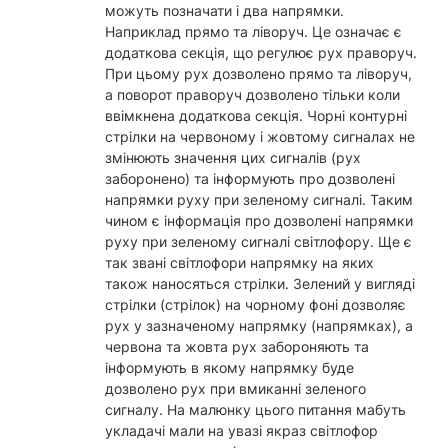
можуть позначати і два напрямки.
Наприклад прямо та ліворуч. Це означає є
додаткова секція, що регулює рух праворуч.
При цьому рух дозволено прямо та ліворуч,
а поворот праворуч дозволено тільки коли
ввімкнена додаткова секція. Чорні контурні
стрілки на червоному і жовтому сигналах не
змінюють значення цих сигналів (рух
заборонено) та інформують про дозволені
напрямки руху при зеленому сигналі. Таким
чином є інформація про дозволені напрямки
руху при зеленому сигналі світлофору. Ще є
так звані світлофори напрямку на яких
також наносяться стрілки. Зелений у вигляді
стрілки (стрілок) на чорному фоні дозволяє
рух у зазначеному напрямку (напрямках), а
червона та жовта рух забороняють та
інформують в якому напрямку буде
дозволено рух при вмиканні зеленого
сигналу. На малюнку цього питання мабуть
укладачі мали на увазі якраз світлофор