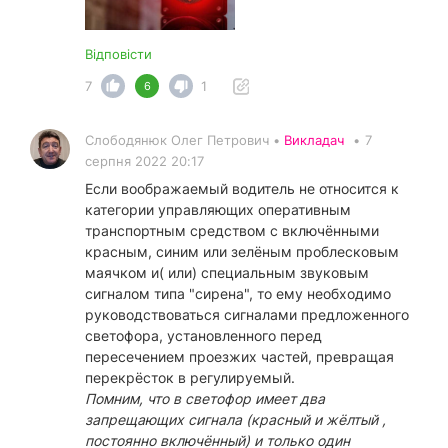
Відповісти
7
1
6
Слободянюк Олег Петрович •
Викладач
•
7
серпня 2022 20:17
Если воображаемый водитель не относится к
категории управляющих оперативным
транспортным средством с включёнными
красным, синим или зелёным проблесковым
маячком и( или) специальным звуковым
сигналом типа "сирена", то ему необходимо
руководствоваться сигналами предложенного
светофора, установленного перед
пересечением проезжих частей, превращая
перекрёсток в регулируемый.
Помним, что в светофор имеет два
запрещающих сигнала (красный и жёлтый ,
постоянно включённый) и только один