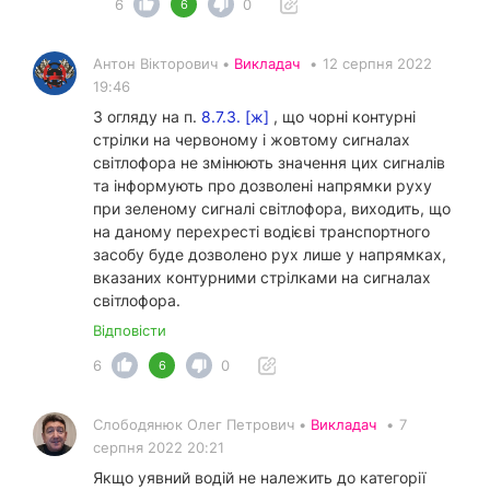
6
0
6
Антон Вікторович •
Викладач
•
12 серпня 2022
19:46
З огляду на п.
8.7.3. [ж]
, що чорні контурні
стрілки на червоному і жовтому сигналах
світлофора не змінюють значення цих сигналів
та інформують про дозволені напрямки руху
при зеленому сигналі світлофора, виходить, що
на даному перехресті водієві транспортного
засобу буде дозволено рух лише у напрямках,
вказаних контурними стрілками на сигналах
світлофора.
Відповісти
6
0
6
Слободянюк Олег Петрович •
Викладач
•
7
серпня 2022 20:21
Якщо уявний водій не належить до категорії