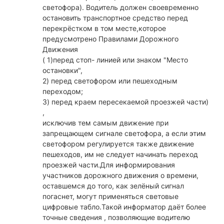
светофора). Водитель должен своевременно
остановить транспортное средство перед
перекрёстком в том месте,которое
предусмотрено Правилами Дорожного
Движения
( 1)перед стоп- линией или знаком "Место
остановки",
2) перед светофором или пешеходным
переходом;
3) перед краем пересекаемой проезжей части)
,
исключив тем самым движение при
запрещающем сигнале светофора, а если этим
светофором регулируется также движение
пешеходов, им не следует начинать переход
проезжей части.Для информирования
участников дорожного движения о времени,
оставшемся до того, как зелёный сигнал
погаснет, могут применяться световые
цифровые табло.Такой информатор даёт более
точные сведения , позволяющие водителю