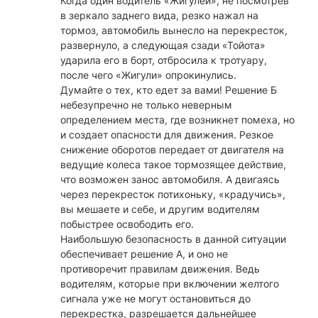
Когда один водитель «Жигулей», не посмотрев
в зеркало заднего вида, резко нажал на
тормоз, автомобиль вынесло на перекресток,
развернуло, а следующая сзади «Тойота»
ударила его в борт, отбросила к тротуару,
после чего «Жигули» опрокинулись.
Думайте о тех, кто едет за вами! Решение Б
небезупречно не только неверным
определением места, где возникнет помеха, но
и создает опасности для движения. Резкое
снижение оборотов передает от двигателя на
ведущие колеса такое тормозящее действие,
что возможен занос автомобиля. А двигаясь
через перекресток потихоньку, «крадучись»,
вы мешаете и себе, и другим водителям
побыстрее освободить его.
Наибольшую безопасность в данной ситуации
обеспечивает решение А, и оно не
противоречит правилам движения. Ведь
водителям, которые при включении желтого
сигнала уже не могут остановиться до
перекрестка, разрешается дальнейшее