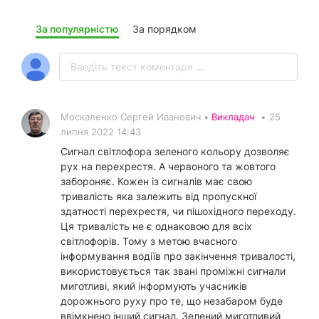
За популярністю
За порядком
Москаленко Сергей Иванович •
Викладач
•
25
липня 2022 14:43
Сигнал світлофора зеленого кольору дозволяє
рух на перехрестя. А червоного та жовтого
забороняє. Кожен із сигналів має свою
тривалість яка залежить від пропускної
здатності перехрестя, чи пішохідного переходу.
Ця тривалість не є однаковою для всіх
світлофорів. Тому з метою вчасного
інформування водіїв про закінчення тривалості,
використовується так звані проміжні сигнали
миготливі, який інформують учасників
дорожнього руху про те, що незабаром буде
ввімкнено інший сигнал. Зелений миготливий