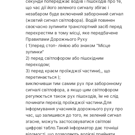
секунди попереджає водіїв і пішоходів про те,
що час дії його зеленого сигналу збігає і
незабаром буде включений заборонний сигнал
(жовтий сигнал світлофора). Водій повинен
своєчасно зупинити транспортний засіб перед
перехрестям в тому місці, яке передбачене
Правилами Дорожнього Руху
( 1)перед стоп- лінією або знаком "Місце
зупинки"
2) перед світлофором або пішохідним
переходом;
3) перед краєм проїжджої частини),, що
перетинається );
виключивши тим самим рух при заборонному
сигналі світлофора, а якщо цим світлофором
регулюється також рух пішоходів, їм не слід
починати перехід проїжджої частини.Для
інформування учасників дорожнього руху про
час, що залишився до того, як зелений сигнал
згасне, можуть застосовуватися світлові
цифрові табло.Такий інформатор дає точніші
відомості, що дозволяють водієві прийняти