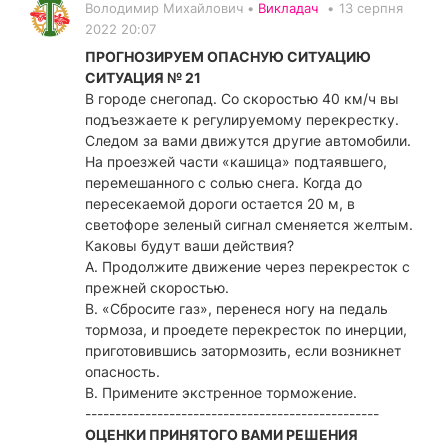
Володимир Михайлович •
Викладач
•
13 серпня
2022 20:07
ПРОГНОЗИРУЕМ ОПАСНУЮ СИТУАЦИЮ
СИТУАЦИЯ № 21
В городе снегопад. Со скоростью 40 км/ч вы
подъезжаете к регулируемому перекрестку.
Следом за вами движутся другие автомобили.
На проезжей части «кашица» подтаявшего,
перемешанного с солью снега. Когда до
пересекаемой дороги остается 20 м, в
светофоре зеленый сигнал сменяется желтым.
Каковы будут ваши действия?
А. Продолжите движение через перекресток с
прежней скоростью.
В. «Сбросите газ», перенеся ногу на педаль
тормоза, и проедете перекресток по инерции,
приготовившись затормозить, если возникнет
опасность.
В. Примените экстренное торможение.
-------------------------------------------------
ОЦЕНКИ ПРИНЯТОГО ВАМИ РЕШЕНИЯ