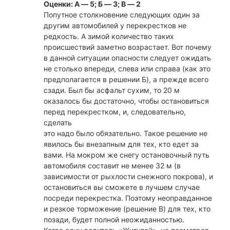
Оценки: А — 5; Б — 3; В — 2
Попутное столкновение следующих один за
другим автомобилей у перекрестков не
редкость. А зимой количество таких
происшествий заметно возрастает. Вот почему
в данной ситуации опасности следует ожидать
не столько впереди, слева или справа (как это
предполагается в решении Б), а прежде всего
сзади. Был бы асфальт сухим, то 20 м
оказалось бы достаточно, чтобы остановиться
перед перекрестком, и, следовательно,
сделать
это надо было обязательно. Такое решение не
явилось бы внезапным для тех, кто едет за
вами. На мокром же снегу остановочный путь
автомобиля составит не менее 32 м (в
зависимости от рыхлости снежного покрова), и
остановиться вы сможете в лучшем случае
посреди перекрестка. Поэтому неоправданное
и резкое торможение (решение В) для тех, кто
позади, будет полной неожиданностью.