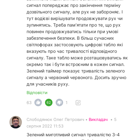
сигнал попереджає про закінчення терміну
дозвільного сигналу, але рух не забороняє. І
тут водієві вирішувати продовжувати рух чи
зупинятись. Треба пам’ятати про те, що рух
повинен продовжуватись тільки при умові
забезпечення безпеки. В більш сучасних
світлофорах застосовують цифрові табло які
вказують про час тривалості відповідного
сигналу. Таке табло може розташовуватись як
окремо так і бути встроєним в кожен сигнал.
Зелений таймер показує тривалість зеленого
сигналу а червоний червоного. Досить зручно
для учасників руху.
Відповісти
63
1
62
Слободянюк Олег Петрович •
Викладач
•
5
серпня 2022 11:53
Зелений миготливий сигнал тривалістю 3-4