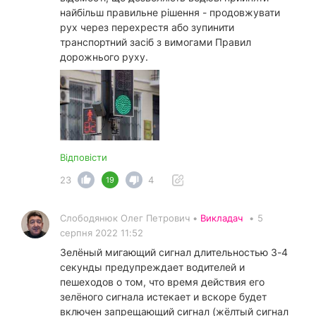
найбільш правильне рішення - продовжувати
рух через перехрестя або зупинити
транспортний засіб з вимогами Правил
дорожнього руху.
Відповісти
23
4
19
Слободянюк Олег Петрович •
Викладач
•
5
серпня 2022 11:52
Зелёный мигающий сигнал длительностью 3-4
секунды предупреждает водителей и
пешеходов о том, что время действия его
зелёного сигнала истекает и вскоре будет
включен запрещающий сигнал (жёлтый сигнал