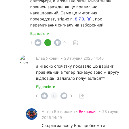
світлофорі, а може і не бути. Миготіти він
повинен завжди, якщо правильно
налаштований. Саме це миготіння і
попереджає, згідно п.
8.7.3. [в]
, про
перемикання сигналу на заборонний.
Відповісти
1
0
1
Влад Якович
•
28 грудня 2025 14:46
а ні воно спочатку показало шо варіант
правильний а тепер показує зовсім другу
відповідь. Залагало получається??
Відповісти
0
0
0
Антон Вікторович •
Викладач
•
28 грудня
2025 14:49
Скоріш за все у Вас проблема з