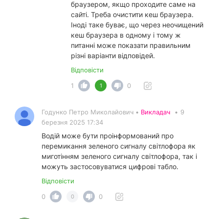
браузером, якщо проходите саме на
сайті. Треба очистити кеш браузера.
Іноді таке буває, що через неочищений
кеш браузера в одному і тому ж
питанні може показати правильним
різні варіанти відповідей.
Відповісти
1
0
1
Годунко Петро Миколайович •
Викладач
•
9
березня 2025 17:34
Водій може бути проінформований про
перемикання зеленого сигналу світлофора як
миготінням зеленого сигналу світлофора, так і
можуть застосовуватися цифрові табло.
Відповісти
0
0
0