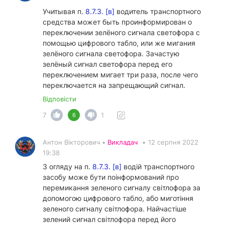
Учитывая п.
8.7.3. [в]
водитель транспортного
средства может быть проинформирован о
переключении зелёного сигнала светофора с
помощью цифрового табло, или же мигания
зелёного сигнала светофора. Зачастую
зелёный сигнал светофора перед его
переключением мигает три раза, после чего
переключается на запрещающий сигнал.
Відповісти
7
1
6
Антон Вікторович •
Викладач
•
12 серпня 2022
19:38
З огляду на п.
8.7.3. [в]
водій транспортного
засобу може бути поінформований про
перемикання зеленого сигналу світлофора за
допомогою цифрового табло, або миготіння
зеленого сигналу світлофора. Найчастіше
зелений сигнал світлофора перед його