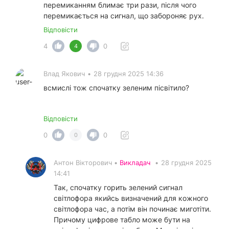
перемиканням блимає три рази, після чого
перемикається на сигнал, що забороняє рух.
Відповісти
4
0
4
Влад Якович
•
28 грудня 2025 14:36
всмислі тож спочатку зеленим пісвітило?
Відповісти
0
0
0
Антон Вікторович •
Викладач
•
28 грудня 2025
14:41
Так, спочатку горить зелений сигнал
світлофора якийсь визначений для кожного
світлофора час, а потім він починає миготіти.
Причому цифрове табло може бути на