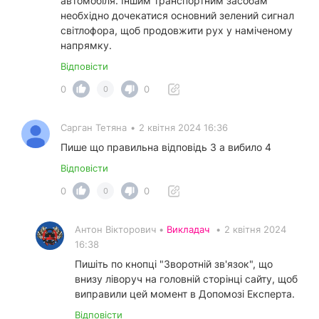
автомобіля. Іншим транспортним засобам
необхідно дочекатися основний зелений сигнал
світлофора, щоб продовжити рух у наміченому
напрямку.
Відповісти
0
0
0
Сарган Тетяна
•
2 квітня 2024 16:36
Пише що правильна відповідь 3 а вибило 4
Відповісти
0
0
0
Антон Вікторович •
Викладач
•
2 квітня 2024
16:38
Пишіть по кнопці "Зворотній зв'язок", що
внизу ліворуч на головній сторінці сайту, щоб
виправили цей момент в Допомозі Експерта.
Відповісти