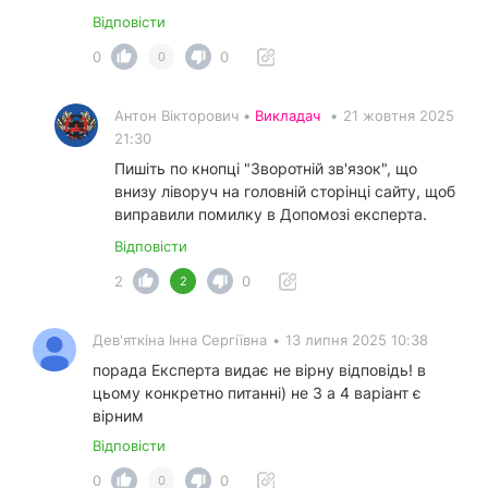
Відповісти
0
0
0
Антон Вікторович •
Викладач
•
21 жовтня 2025
21:30
Пишіть по кнопці "Зворотній зв'язок", що
внизу ліворуч на головній сторінці сайту, щоб
виправили помилку в Допомозі експерта.
Відповісти
2
0
2
Дев'яткіна Інна Сергіївна
•
13 липня 2025 10:38
порада Експерта видає не вірну відповідь! в
цьому конкретно питанні) не 3 а 4 варіант є
вірним
Відповісти
0
0
0