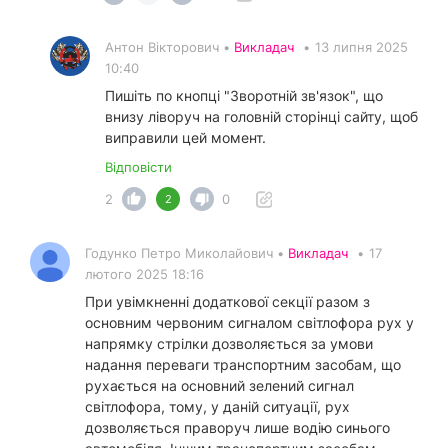
Антон Вікторович •
Викладач
•
13 липня 2025
10:40
Пишіть по кнопці "Зворотній зв'язок", що
внизу ліворуч на головній сторінці сайту, щоб
виправили цей момент.
Відповісти
2
0
2
Годунко Петро Миколайович •
Викладач
•
17
лютого 2025 18:16
При увімкненні додаткової секції разом з
основним червоним сигналом світлофора рух у
напрямку стрілки дозволяється за умови
надання переваги транспортним засобам, що
рухається на основний зелений сигнал
світлофора, тому, у даній ситуації, рух
дозволяється праворуч лише водію синього