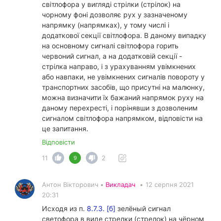
світлофора у вигляді стрілки (стрілок) на
чорному фоні дозволяє рух у зазначеному
напрямку (напрямках), у тому числі і
додаткової секції світлофора. В даному випадку
на основному сигналі світлофора горить
червоний сигнал, а на додатковій секції -
стрілка направо, і з урахуванням увімкнених
або навпаки, не увімкнених сигналів повороту у
транспортних засобів, що присутні на малюнку,
можна визначити їх бажаний напрямок руху на
даному перехресті, і порінявши з дозволеним
сигналом світлофора напрямком, відповісти на
це запитання.
Відповісти
11
2
9
Антон Вікторович •
Викладач
•
12 серпня 2021
20:31
Исходя из п.
8.7.3. [б]
зелёный сигнал
светофора в виде стрелки (стрелок) на чёрном