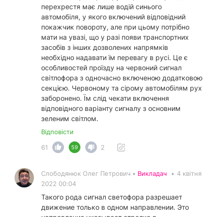
перехрестя має лише водій синього
автомобіля, у якого включений відповідний
покажчик повороту, але при цьому потрібно
мати на увазі, що у разі появи транспортних
засобів з інших дозволених напрямків
необхідно надавати їм перевагу в русі. Це є
особливостей проїзду на червоний сигнал
світлофора з одночасно включеною додатковою
секцією. Червоному та сірому автомобілям рух
заборонено. Їм слід чекати включення
відповідного варіанту сигналу з основним
зеленим світлом.
Відповісти
61
2
59
Слободянюк Олег Петрович •
Викладач
•
4 квітня
2022 00:04
Такого рода сигнал светофора разрешает
движение только в одном направлении. Это