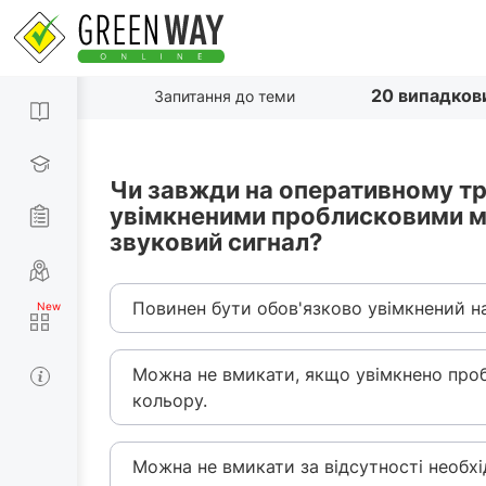
20 випадков
Запитання до теми
Чи завжди на оперативному тр
увімкненими проблисковими ма
звуковий сигнал?
Повинен бути обов'язково увімкнений н
Можна не вмикати, якщо увімкнено проб
кольору.
Можна не вмикати за відсутності необх