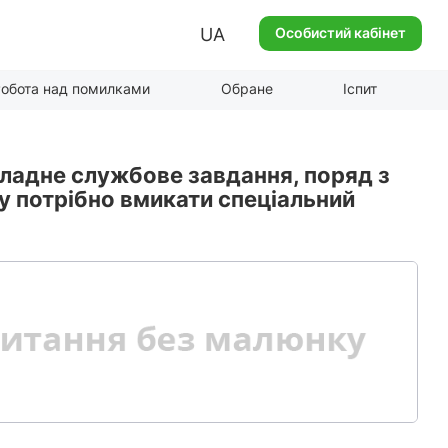
UA
Особистий кабінет
обота над помилками
Обране
Іспит
ладне службове завдання, поряд з
 потрібно вмикати спеціальний