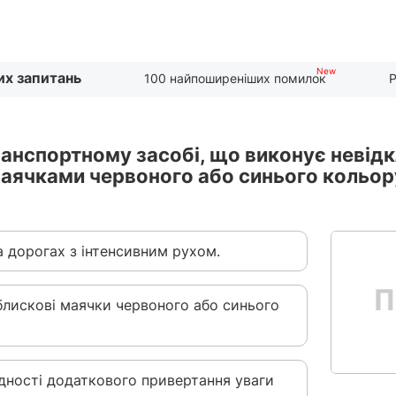
их запитань
100 найпоширеніших помилок
Р
анспортному засобі, що виконує невідк
ячками червоного або синього кольору
а дорогах з інтенсивним рухом.
лискові маячки червоного або синього
ідності додаткового привертання уваги