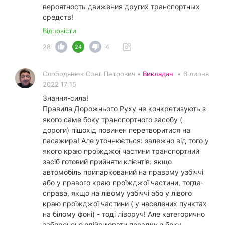
вероятность движения других транспортных
средств!
Відповісти
28
4
24
Слободянюк Олег Петрович •
Викладач
•
6 липня
2022 17:15
Знання-сила!
Правила Дорожнього Руху не конкретизують з
якого саме боку транспортного засобу (
дороги) пішохід повинен перетворитися на
пасажира! Але уточнюється: залежно від того у
якого краю проїжджої частини транспортний
засіб готовий прийняти клієнтів: якщо
автомобіль припаркований на правому узбіччі
або у правого краю проїжджої частини, тогда-
справа, якщо на лівому узбіччі або у лівого
краю проїжджої частини ( у населених пунктах
на білому фоні) - тоді ліворуч! Але категорично
заборонено здійснювати посадку з боку