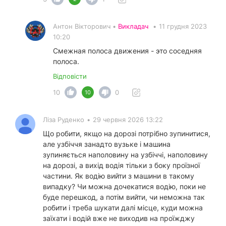
Антон Вікторович •
Викладач
•
11 грудня 2023
10:20
Смежная полоса движения - это соседняя
полоса.
Відповісти
10
0
10
Ліза Руденко
•
29 червня 2026 13:22
Що робити, якщо на дорозі потрібно зупинитися,
але узбіччя занадто вузьке і машина
зупиняється наполовину на узбіччі, наполовину
на дорозі, а вихід водія тільки з боку проїзної
частини. Як водію вийти з машини в такому
випадку? Чи можна дочекатися водію, поки не
буде перешкод, а потім вийти, чи неможна так
робити і треба шукати далі місце, куди можна
заїхати і водій вже не виходив на проїжджу