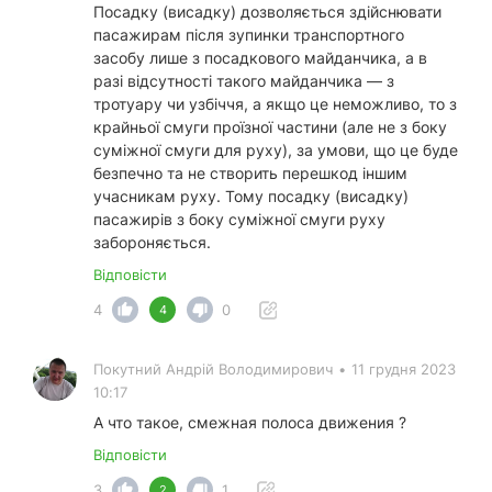
Посадку (висадку) дозволяється здійснювати
пасажирам після зупинки транспортного
засобу лише з посадкового майданчика, а в
разі відсутності такого майданчика — з
тротуару чи узбіччя, а якщо це неможливо, то з
крайньої смуги проїзної частини (але не з боку
суміжної смуги для руху), за умови, що це буде
безпечно та не створить перешкод іншим
учасникам руху. Тому посадку (висадку)
пасажирів з боку суміжної смуги руху
забороняється.
Відповісти
4
0
4
Покутний Андрiй Володимирович
•
11 грудня 2023
10:17
А что такое, смежная полоса движения ?
Відповісти
3
1
2