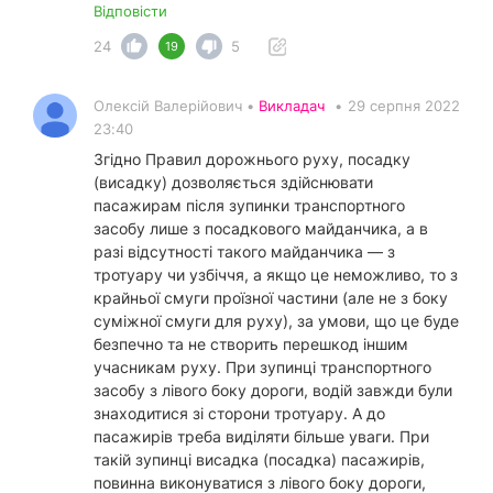
Відповісти
24
5
19
Олексій Валерійович •
Викладач
•
29 серпня 2022
23:40
Згідно Правил дорожнього руху, посадку
(висадку) дозволяється здійснювати
пасажирам після зупинки транспортного
засобу лише з посадкового майданчика, а в
разі відсутності такого майданчика — з
тротуару чи узбіччя, а якщо це неможливо, то з
крайньої смуги проїзної частини (але не з боку
суміжної смуги для руху), за умови, що це буде
безпечно та не створить перешкод іншим
учасникам руху. При зупинці транспортного
засобу з лівого боку дороги, водій завжди були
знаходитися зі сторони тротуару. А до
пасажирів треба виділяти більше уваги. При
такій зупинці висадка (посадка) пасажирів,
повинна виконуватися з лівого боку дороги,