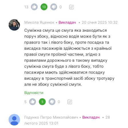
13
0
13
Микола Яценюк •
Викладач
•
20 січня 2025 10:32
Суміжна смуга це смуга яка знаходиться
поруч збоку, відносно водія може бути як з
правого так і лівого боку, проте посадка та
висадка пасажирів здійснюється з крайньої
правої смуги проїзної частини, згідно з
правилами дорожнього в такому випадку
суміжна смуга буде з лівого боку, тобто
пасажири мають здійснюватися посадку
висадку в транспортний засіб збоку тротуару
але не збоку суміжної смуги.
Відповісти
5
0
5
Годунко Петро Миколайович •
Викладач
•
28
лютого 2025 13:01