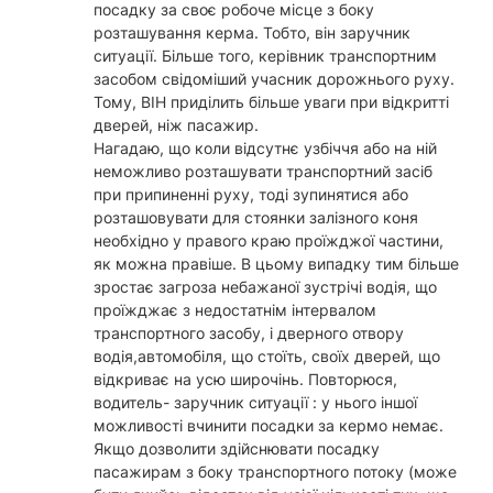
посадку за своє робоче місце з боку
розташування керма. Тобто, він заручник
ситуації. Більше того, керівник транспортним
засобом свідоміший учасник дорожнього руху.
Тому, ВІН приділить більше уваги при відкритті
дверей, ніж пасажир.
Нагадаю, що коли відсутнє узбіччя або на ній
неможливо розташувати транспортний засіб
при припиненні руху, тоді зупинятися або
розташовувати для стоянки залізного коня
необхідно у правого краю проїжджої частини,
як можна правіше. В цьому випадку тим більше
зростає загроза небажаної зустрічі водія, що
проїжджає з недостатнім інтервалом
транспортного засобу, і дверного отвору
водія,автомобіля, що стоїть, своїх дверей, що
відкриває на усю широчінь. Повторюся,
водитель- заручник ситуації : у нього іншої
можливості вчинити посадки за кермо немає.
Якщо дозволити здійснювати посадку
пасажирам з боку транспортного потоку (може