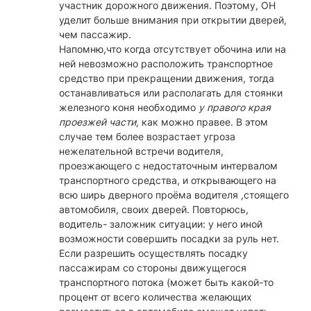
участник дорожного движения. Поэтому, ОН
уделит больше внимания при открытии дверей,
чем пассажир.
Напомню,что когда отсутствует обочина или на
ней невозможно расположить транспортное
средство при прекращении движения, тогда
останавливаться или располагать для стоянки
железного коня необходимо
у правого края
проезжей части,
как можно правее. В этом
случае тем более возрастает угроза
нежелательной встречи водителя,
проезжающего с недостаточным интервалом
транспортного средства, и открывающего на
всю ширь дверного проёма водителя ,стоящего
автомобиля, своих дверей. Повторюсь,
водитель- заложник ситуации: у него иной
возможности совершить посадки за руль нет.
Если разрешить осуществлять посадку
пассажирам со стороны движущегося
транспортного потока (может быть какой-то
процент от всего количества желающих