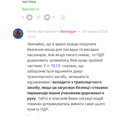
частину
Відповісти
0
0
0
Антон Вікторович •
Викладач
•
29 червня 2026
13:27
Звичайно, що в ідеалі краще пошукати
безпечне місце для посадки та висадки
пасажирів. Але якщо такого немає, то ПДР
дозволяють зупинятись біля краю проїзної
частини. У п.
15.13.
сказано, що
забороняється відчиняти двері
транспортного засобу, залишати їх
відчиненими і
виходити з транс­портного
засобу, якщо це загрожує безпеці і створює
перешкоди іншим учасникам дорожнього
руху
. Тобто в описаній Вами ситуації водій
повинен дотримуватись вимоги саме цього
пункту ПДР.