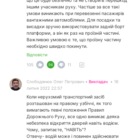
що це буде безпечно та не створить перешкод
іншим учасникам руху. Частіше за все такі
умови виникають при перевезенні пасажирів
вантажними автомобілями. Для посадки та
висадки зручно використовувати задній борт
платформи, а він як раз на проїзній частині.
Важливою умовою є те, що проїзну частину
необхідно швидко покинути.
Відповісти
105
11
94
Слободянюк Олег Петрович •
Викладач
•
16
липня 2022 22:57
Коли нерухомий транспортний засіб
розташован на правому узбіччі, як того
вимагають певні положення Правил
Дорожнього Руху, все одно виникає деяка
небезпека відкриття дверей навіть водієм.
Чому, запитаєте, "НАВІТЬ"?
Отвечу- водій може і повинен здійснювати