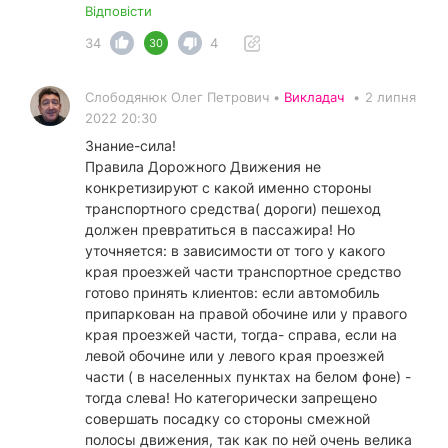
Відповісти
34
4
30
Слободянюк Олег Петрович •
Викладач
•
2 липня
2022 20:30
Знание-сила!
Правила Дорожного Движения не
конкретизируют с какой именно стороны
транспортного средства( дороги) пешеход
должен превратиться в пассажира! Но
уточняется: в зависимости от того у какого
края проезжей части транспортное средство
готово принять клиентов: если автомобиль
припаркован на правой обочине или у правого
края проезжей части, тогда- справа, если на
левой обочине или у левого края проезжей
части ( в населенных пунктах на белом фоне) -
тогда слева! Но категорически запрещено
совершать посадку со стороны смежной
полосы движения, так как по ней очень велика