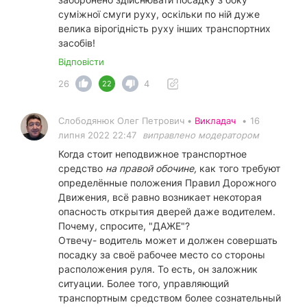
суміжної смуги руху, оскільки по ній дуже
велика вірогідність руху інших транспортних
засобів!
Відповісти
26
4
22
Слободянюк Олег Петрович •
Викладач
•
16
липня 2022 22:47
виправлено модератором
Когда стоит неподвижное транспортное
средство
на правой обочине,
как того требуют
определённые положения Правил Дорожного
Движения, всё равно возникает некоторая
опасность открытия дверей даже водителем.
Почему, спросите, "ДАЖЕ"?
Отвечу- водитель может и должен совершать
посадку за своё рабочее место со стороны
расположения руля. То есть, он заложник
ситуации. Более того, управляющий
транспортным средством более сознательный