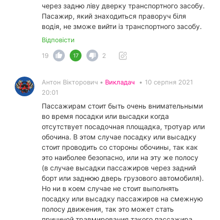
через задню ліву дверку транспортного засобу.
Пасажир, який знаходиться праворуч біля
водія, не зможе вийти із транспортного засобу.
Відповісти
19
2
17
Антон Вікторович •
Викладач
•
10 серпня 2021
20:01
Пассажирам стоит быть очень внимательными
во время посадки или высадки когда
отсутствует посадочная площадка, тротуар или
обочина. В этом случае посадку или высадку
стоит проводить со стороны обочины, так как
это наиболее безопасно, или на эту же полосу
(в случае высадки пассажиров через задний
борт или заднюю дверь грузового автомобиля).
Но ни в коем случае не стоит выполнять
посадку или высадку пассажиров на смежную
полосу движения, так это может стать
причиной травмирования такого пассажира