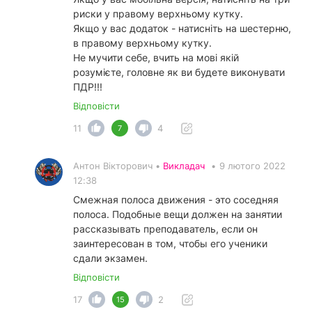
риски у правому верхньому кутку.
Якщо у вас додаток - натисніть на шестерню,
в правому верхньому кутку.
Не мучити себе, вчить на мові якій
розумієте, головне як ви будете виконувати
ПДР!!!
Відповісти
11
4
7
Антон Вікторович •
Викладач
•
9 лютого 2022
12:38
Смежная полоса движения - это соседняя
полоса. Подобные вещи должен на занятии
рассказывать преподаватель, если он
заинтересован в том, чтобы его ученики
сдали экзамен.
Відповісти
17
2
15