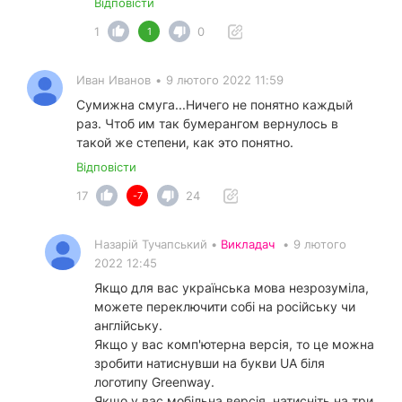
Відповісти
1
0
1
Иван Иванов
•
9 лютого 2022 11:59
Сумижна смуга...Ничего не понятно каждый
раз. Чтоб им так бумерангом вернулось в
такой же степени, как это понятно.
Відповісти
17
24
-7
Назарій Тучапський •
Викладач
•
9 лютого
2022 12:45
Якщо для вас українська мова незрозуміла,
можете переключити собі на російську чи
англійську.
Якщо у вас комп'ютерна версія, то це можна
зробити натиснувши на букви UA біля
логотипу Greenway.
Якщо у вас мобільна версія, натисніть на три