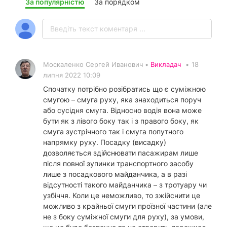
За популярністю
За порядком
Москаленко Сергей Иванович •
Викладач
•
18
липня 2022 10:09
Спочатку потрібно розібратись що є суміжною
смугою – смуга руху, яка знаходиться поруч
або сусідня смуга. Відносно водія вона може
бути як з лівого боку так і з правого боку, як
смуга зустрічного так і смуга попутного
напрямку руху. Посадку (висадку)
дозволяється здійснювати пасажирам лише
після повної зупинки транспортного засобу
лише з посадкового майданчика, а в разі
відсутності такого майданчика – з тротуару чи
узбіччя. Коли це неможливо, то зжійснити це
можливо з крайньої смуги проїзної частини (але
не з боку суміжної смуги для руху), за умови,