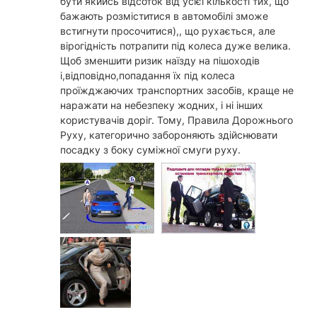
бути якийсь відсоток від усієї кількості тих, що
бажають розміститися в автомобілі зможе
встигнути просочитися),, що рухається, але
вірогідність потрапити під колеса дуже велика.
Щоб зменшити ризик наїзду на пішоходів
і,відповідно,попадання їх під колеса
проїжджаючих транспортних засобів, краще не
наражати на небезпеку жодних, і ні інших
користувачів доріг. Тому, Правила Дорожнього
Руху, категорично забороняють здійснювати
посадку з боку суміжної смуги руху.