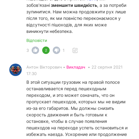
зобов'язані
зменшити швидкість
, а за потреби
зупинитися. Нам можна продовжити рух лише
після того, як ми повністю переконаємося у
відсутності пішоходів, для яких може
виникнути небезпека.
Відповісти
3
1
2
Антон Вікторович •
Викладач
•
22 серпня 2021
17:30
В этой ситуации грузовик на правой полосе
останавливается перед пешеходным
переходом, и это может означать, что он
пропускает пешеходов, которых мы не видим
из-за его габаритов. Мы должны снизить
скорость движения и быть готовым к
остановке, чтобы в случае появления
пешеходов на переходе успеть остановиться и
избежать наезда. Ускорение или продолжение