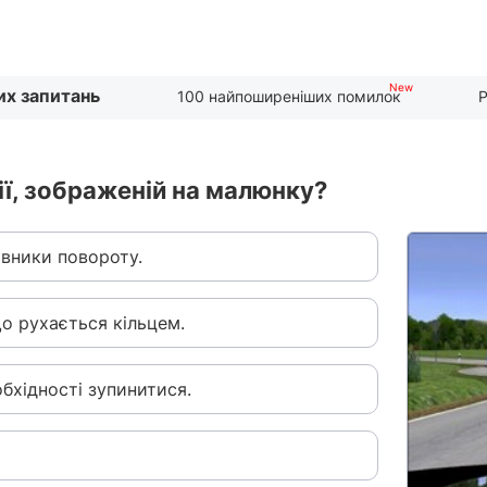
их запитань
100 найпоширеніших помилок
Р
ції, зображеній на малюнку?
івники повороту.
о рухається кільцем.
обхідності зупинитися.