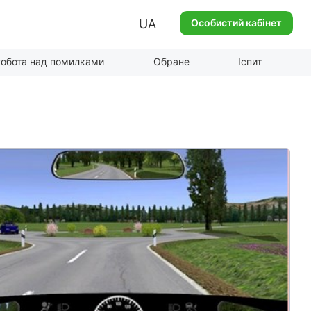
UA
Особистий кабінет
обота над помилками
Обране
Іспит