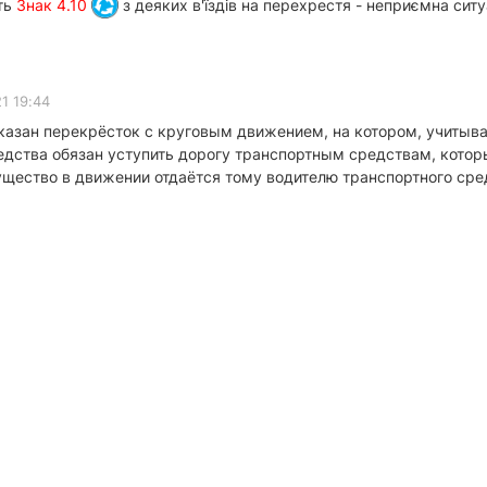
сть
Знак 4.10
з деяких в'їздів на перехрестя - неприємна ситу
1 19:44
оказан перекрёсток с круговым движением, на котором, учитыва
едства обязан уступить дорогу транспортным средствам, котор
щество в движении отдаётся тому водителю транспортного сред