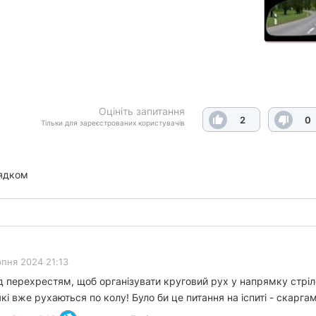
Оцініть запитання
2
0
Тільки для зареєстрованих користувачів
ядком
рпня 2024 21:13
д перехрестям, щоб організувати круговий рух у напрямку стріло
і вже рухаються по колу! Було би це питання на іспиті - скарга