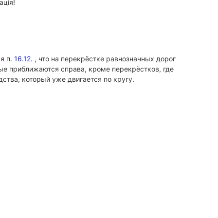
ація!
я п.
16.12.
, что на перекрёстке равнозначных дорог
ые приближаются справа, кроме перекрёстков, где
ства, который уже двигается по кругу.