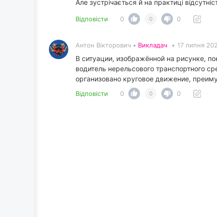
Але зустрічається й на практиці відсутні
Відповісти
0
0
0
Антон Вікторович •
Викладач
•
17 липня 202
В ситуации, изображённой на рисунке, п
водитель нерельсового транспортного ср
организовано круговое движение, преиму
Відповісти
0
0
0