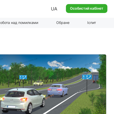
UA
Особистий кабінет
обота над помилками
Обране
Іспит