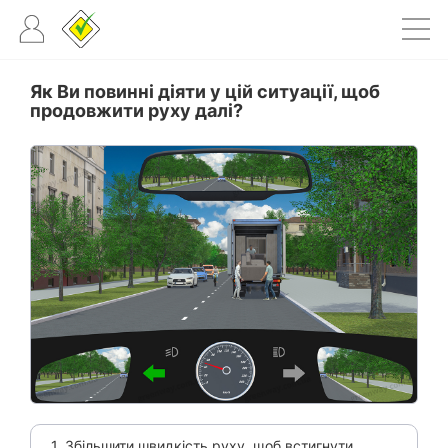
Як Ви повинні діяти у цій ситуації, щоб
продовжити руху далі?
1. Збільшити швидкість руху, щоб встигнути