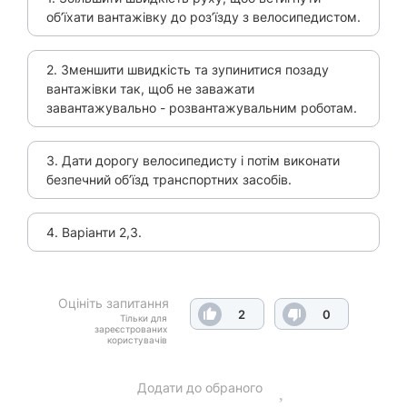
об’їхати вантажівку до роз’їзду з велосипедистом.
2. Зменшити швидкість та зупинитися позаду
вантажівки так, щоб не заважати
завантажувально - розвантажувальним роботам.
3. Дати дорогу велосипедисту і потім виконати
безпечний об’їзд транспортних засобів.
4. Варіанти 2,3.
Оцініть запитання
2
0
Тільки для
зареєстрованих
користувачів
Додати до обраного