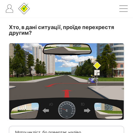
Хто, в дані ситуації, проїде перехрестя
другим?
Мотоцикліст, бо повертає наліво.