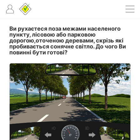
Ви рухаєтеся поза межами населеного
пункту, лісовою або парковою
дорогою,оточеною деревами, скрізь які
пробивається сонячне світло. До чого Ви
повинні бути готові?