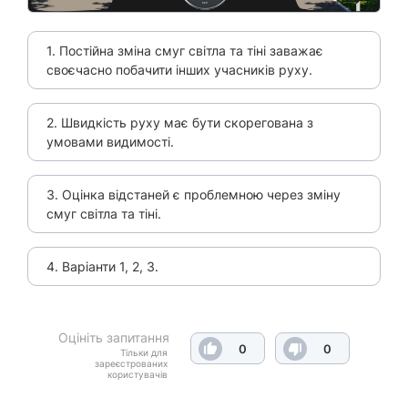
1. Постійна зміна смуг світла та тіні заважає
своєчасно побачити інших учасників руху.
2. Швидкість руху має бути скорегована з
умовами видимості.
3. Оцінка відстаней є проблемною через зміну
смуг світла та тіні.
4. Варіанти 1, 2, 3.
Оцініть запитання
0
0
Тільки для
зареєстрованих
користувачів