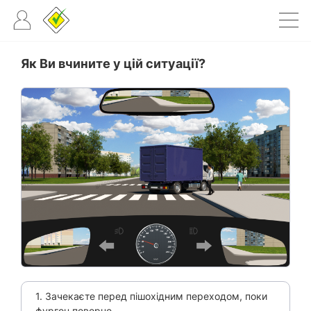
Як Ви вчините у цій ситуації?
1. Зачекаєте перед пішохідним переходом, поки
фургон поверне.