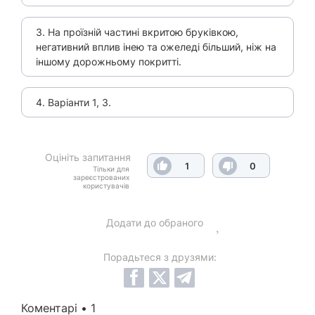
3. На проїзній частині вкритою бруківкою,
негативний вплив інею та ожеледі більший, ніж на
іншому дорожньому покритті.
4. Варіанти 1, 3.
Оцініть запитання
1
0
Тільки для
зареєстрованих
користувачів
Додати до обраного
Порадьтеся з друзями:
Коментарі • 1