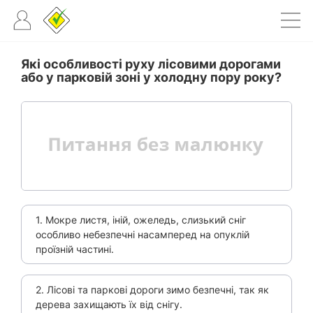
Які особливості руху лісовими дорогами
або у парковій зоні у холодну пору року?
1. Мокре листя, іній, ожеледь, слизький сніг
особливо небезпечні насамперед на опуклій
проїзній частині.
2. Лісові та паркові дороги зимо безпечні, так як
дерева захищають їх від снігу.