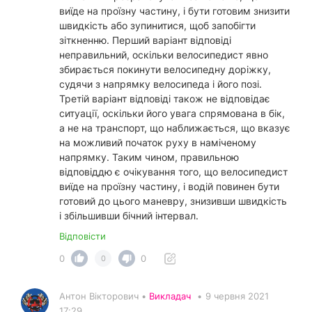
виїде на проїзну частину, і бути готовим знизити
швидкість або зупинитися, щоб запобігти
зіткненню. Перший варіант відповіді
неправильний, оскільки велосипедист явно
збирається покинути велосипедну доріжку,
судячи з напрямку велосипеда і його позі.
Третій варіант відповіді також не відповідає
ситуації, оскільки його увага спрямована в бік,
а не на транспорт, що наближається, що вказує
на можливий початок руху в наміченому
напрямку. Таким чином, правильною
відповіддю є очікування того, що велосипедист
виїде на проїзну частину, і водій повинен бути
готовий до цього маневру, знизивши швидкість
і збільшивши бічний інтервал.
Відповісти
0
0
0
Антон Вікторович •
Викладач
•
9 червня 2021
17:29