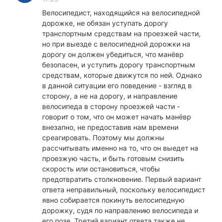
Велосипедист, находящийся на велосипедной
дорожке, не обязан уступать дорогу
транспортным средствам на проезжей части,
но при выезде с велосипедной дорожки на
дорогу он должен убедиться, что манёвр
безопасен, и уступить дорогу транспортным
средствам, которые движутся по ней. Однако
в данной ситуации его поведение - взгляд в
сторону, а не на дорогу, и направление
велосипеда в сторону проезжей части -
говорит о том, что он может начать манёвр
внезапно, не предоставив нам времени
среагировать. Поэтому мы должны
рассчитывать именно на то, что он выедет на
проезжую часть, и быть готовым снизить
скорость или остановиться, чтобы
предотвратить столкновение. Первый вариант
ответа неправильный, поскольку велосипедист
явно собирается покинуть велосипедную
дорожку, судя по направлению велосипеда и
его позе. Третий вариант ответа также не