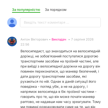
За популярністю
За порядком
Антон Вікторович •
Викладач
•
7 серпня 2026
22:56
Велосипедист, що знаходиться на велосипедній
доріжці, не зобов'язаний поступатися дорогою
транспортним засобам на проїзній частині, але
при виїзді з велосипедної доріжки на дорогу він
повинен переконатися, що маневр безпечний, і
дати дорогу транспортним засобам, які
рухаються по ній. Однак в даній ситуації його
поведінка - погляд убік, а не на дорогу, і
напрямок велосипеда в бік проїзної частини -
говорить про те, що він може почати маневр
раптово, не надавши нам часу зреагувати. Тому
ми повинні розраховувати саме на те, що він