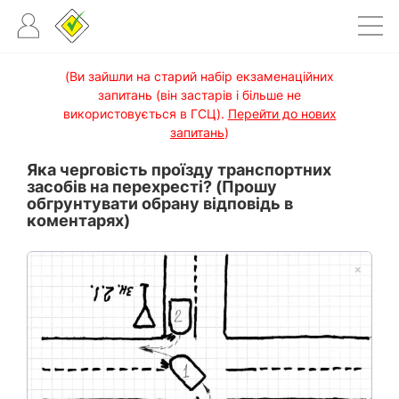
(Ви зайшли на старий набір екзаменаційних
запитань (він застарів і більше не
використовується в ГСЦ).
Перейти до нових
запитань
)
Яка черговість проїзду транспортних
засобів на перехресті? (Прошу
обгрунтувати обрану відповідь в
коментарях)