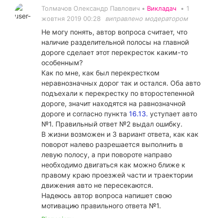
Толмачов Олександр Павлович •
Викладач
•
1
жовтня 2019 00:28
виправлено модератором
Не могу понять, автор вопроса считает, что
наличие разделительной полосы на главной
дороге сделает этот перекресток каким-то
особенным?
Как по мне, как был перекрестком
неравнозначных дорог так и остался. Оба авто
подъехали к перекрестку по второстепенной
дороге, значит находятся на равнозначной
дороге и согласно пункта
16.13.
уступает авто
№1. Правильный ответ №2 выдал ошибку.
В жизни возможен и 3 вариант ответа, как как
поворот налево разрешается выполнить в
левую полосу, а при повороте направо
необходимо двигаться как можно ближе к
правому краю проезжей части и траектории
движения авто не пересекаются.
Надеюсь автор вопроса напишет свою
мотивацию правильного ответа №1.