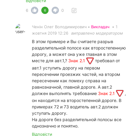
Відповісти
6
0
6
Ченін Олег Володимирович •
Викладач
•
1
жовтня 2019 12:26
виправлено модератором
В этом примере и Вы считаете разрыв
разделительной полосе как второстепенную
дорогу, а может она уже главная в зтом
месте для авт.1,?
Знак 2.1
требовал от
авт.1 уступить дорогу на первом
пересечении проезжих частей, на втором
пересечении как помеху справа на
равнозначной, главной дороге. А авт.2
должен выполнять требование
Знак 2.1
,
он находится на второстепенной дороге. В
примерах 72 и 73 водитель авт.2 должен
уступать дорогу.
На дороге без разделительной полосы все
однозначно и понятно.
Відповісти