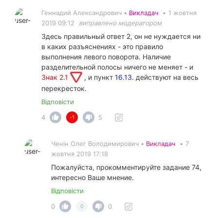
Геннадий Александрович •
Викладач
•
1 жовтня
2019 09:12
виправлено модератором
Здесь правильный ответ 2, он не нуждается ни
в каких разъяснениях - это правило
выполнения левого поворота. Наличие
разделительной полосы ничего не меняет - и
Знак 2.1
, и пункт
16.13.
действуют на весь
перекресток.
Відповісти
4
5
-1
Ченін Олег Володимирович •
Викладач
•
7
жовтня 2019 17:18
Пожалуйста, прокомментируйте задание 74,
интересно Ваше мнение.
Відповісти
0
0
0