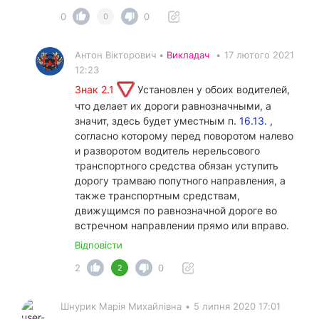
0
0
0
Антон Вікторович •
Викладач
•
17 лютого 2021
12:23
Знак 2.1
Установлен у обоих водителей,
что делает их дороги равнозначными, а
значит, здесь будет уместным п.
16.13.
,
согласно которому перед поворотом налево
и разворотом водитель нерельсового
транспортного средства обязан уступить
дорогу трамваю попутного направления, а
также транспортным средствам,
движущимся по равнозначной дороге во
встречном направлении прямо или вправо.
Відповісти
2
0
2
Шнурик Марія Михайлівна
•
5 липня 2020 17:01