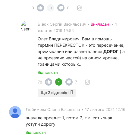
0
0
0
Бізюк Сергій Васильович •
Викладач
•
1
жовтня 2019 19:54
Олег Владимирович. Вам в помощь
термин ПЕРЕКРЁСТОК - это пересечение,
примыкание или разветвление
ДОРОГ
( а
не проезжих частей) на одном уровне,
границами которых...
Відповісти
78
7
71
Ще 2 відповіді
Любимова Олена Василівна
•
17 лютого 2021 12:16
вначале проедет 1, потом 2, т.к. есть знак
уступи дорогу
Відповісти