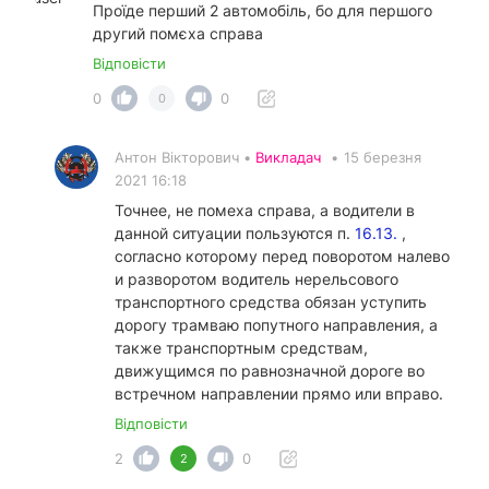
Проїде перший 2 автомобіль, бо для першого
другий помєха справа
Відповісти
0
0
0
Антон Вікторович •
Викладач
•
15 березня
2021 16:18
Точнее, не помеха справа, а водители в
данной ситуации пользуются п.
16.13.
,
согласно которому перед поворотом налево
и разворотом водитель нерельсового
транспортного средства обязан уступить
дорогу трамваю попутного направления, а
также транспортным средствам,
движущимся по равнозначной дороге во
встречном направлении прямо или вправо.
Відповісти
2
0
2