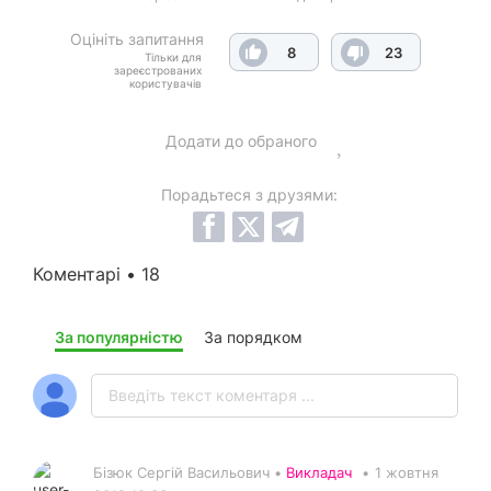
Оцініть запитання
8
23
Тільки для
зареєстрованих
користувачів
Додати до обраного
Порадьтеся з друзями:
Коментарі • 18
За популярністю
За порядком
Бізюк Сергій Васильович •
Викладач
•
1 жовтня