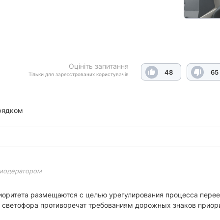
Оцініть запитання
48
65
Тільки для зареєстрованих користувачів
рядком
модератором
иоритета размещаются с целью урегулирования процесса переез
в светофора противоречат требованиям дорожных знаков приор