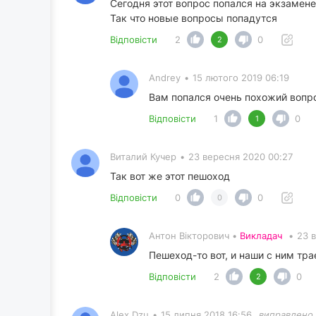
Сегодня этот вопрос попался на экзамен
Так что новые вопросы попадутся
Відповісти
2
0
2
Andrey
•
15 лютого 2019 06:19
Вам попался очень похожий вопро
Відповісти
1
0
1
Виталий Кучер
•
23 вересня 2020 00:27
Так вот же этот пешоход
Відповісти
0
0
0
Антон Вікторович •
Викладач
•
23 
Пешеход-то вот, и наши с ним тра
Відповісти
2
0
2
Alex Dzu
•
15 липня 2018 16:56
виправлено