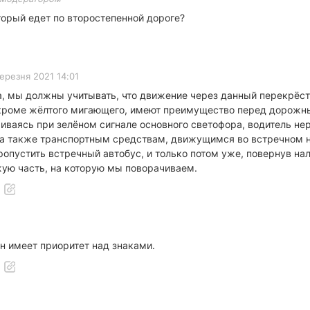
торый едет по второстепенной дороге?
ерезня 2021 14:01
, мы должны учитывать, что движение через данный перекрёсток
 кроме жёлтого мигающего, имеют преимущество перед дорожны
иваясь при зелёном сигнале основного светофора, водитель нер
 а также транспортным средствам, движущимся во встречном 
пустить встречный автобус, и только потом уже, повернув на
ую часть, на которую мы поворачиваем.
он имеет приоритет над знаками.