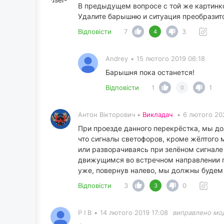
В предыдущем вопросе с той же картинкой 
Удалите барышню и ситуация преобразится
Відповісти
7
3
4
Andrey
•
15 лютого 2019 06:18
Барышня пока останется!
Відповісти
1
1
0
Антон Вікторович •
Викладач
•
6 лютого 20
При проезде данного перекрёстка, мы дол
что сигналы светофоров, кроме жёлтого 
или разворачиваясь при зелёном сигнале
движущимся во встречном направлении п
уже, повернув налево, мы должны будем 
Відповісти
3
0
3
P I B
•
14 лютого 2019 17:08
виправлено мо