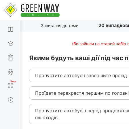
20 випадков
Запитання до теми
(Ви зайшли на старий набір 
Якими будуть ваші дії під час
Пропустите автобус і завершите проїзд 
Проїдете перехрестя першим по головні
Пропустите автобус, і перед продовжен
пішоходів.