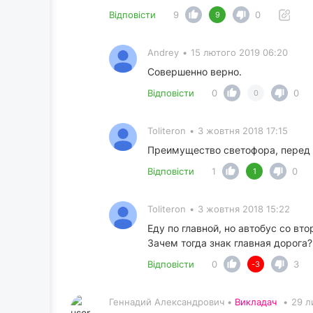
Відповісти
9
0
9
Andrey
•
15 лютого 2019 06:20
Совершенно верно.
Відповісти
0
0
0
Toliteron
•
3 жовтня 2018 17:15
Преимущество светофора, перед 
Відповісти
1
0
1
Toliteron
•
3 жовтня 2018 15:22
Еду по главной, но автобус со вт
Зачем тогда знак главная дорога?
Відповісти
0
3
-3
Геннадий Александрович •
Викладач
•
29 л