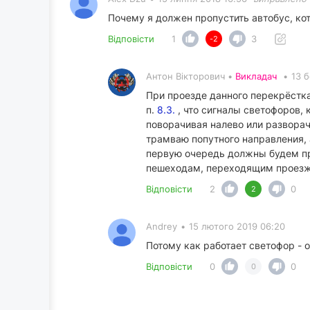
Почему я должен пропустить автобус, ко
Відповісти
1
3
-2
Антон Вікторович •
Викладач
•
13 б
При проезде данного перекрёстка
п.
8.3.
, что сигналы светофоров,
поворачивая налево или разворач
трамваю попутного направления,
первую очередь должны будем про
пешеходам, переходящим проезж
Відповісти
2
0
2
Andrey
•
15 лютого 2019 06:20
Потому как работает светофор - 
Відповісти
0
0
0