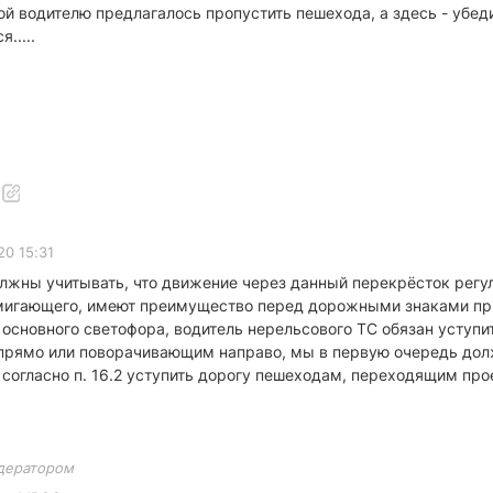
водителю предлагалось пропустить пешехода, а здесь - убедитьс
.....
20 15:31
жны учитывать, что движение через данный перекрёсток регулир
мигающего, имеют преимущество перед дорожными знаками приор
 основного светофора, водитель нерельсового ТС обязан уступи
рямо или поворачивающим направо, мы в первую очередь долж
согласно п. 16.2 уступить дорогу пешеходам, переходящим пр
дератором