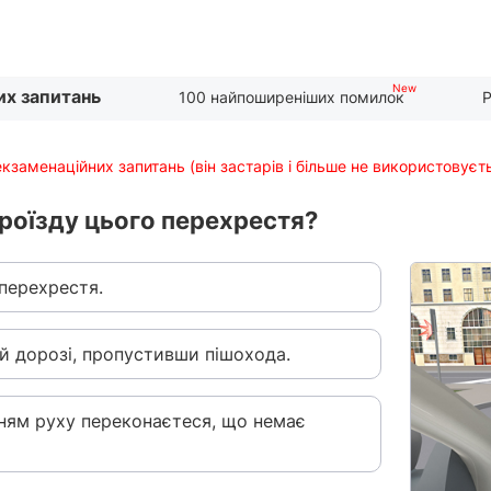
их запитань
100 найпоширеніших помилок
Р
екзаменаційних запитань (він застарів і більше не використовуєт
 проїзду цього перехрестя?
перехрестя.
й дорозі, пропустивши пішохода.
ням руху переконаєтеся, що немає