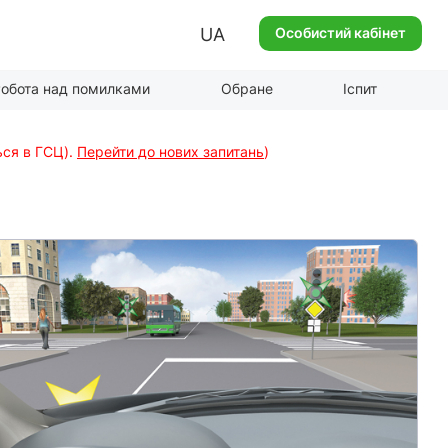
UA
Особистий кабінет
обота над помилками
Обране
Іспит
ься в ГСЦ).
Перейти до нових запитань
)