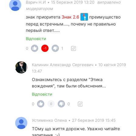
Варич Н.И
•
15 березня 2019 13:20
виправлено
модератором
знак приоритета
Знак 2.6
преимущество
перед встречным...., почему не правильно
первый ответ.....
Відповісти
0
1
-1
Калинин Александр Сергеевич
•
10 квітня 2019
13:47
Ознакомьтесь с разделом "Этика
вождения", там были объяснения...
Відповісти
0
0
0
Устименко Олена
•
27 березня 2019 15:45
ТОму що життя дорожче. Уважно читайте
запитання. ;-)