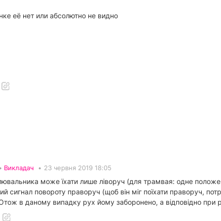
нке её нет или абсолютно не видно
 •
Викладач
•
23 червня 2019 18:05
лювальника може їхати лише ліворуч (для трамвая: одне положен
ний сигнал повороту праворуч (щоб він міг поїхати праворуч, по
Отож в даному випадку рух йому заборонено, а відповідно при р