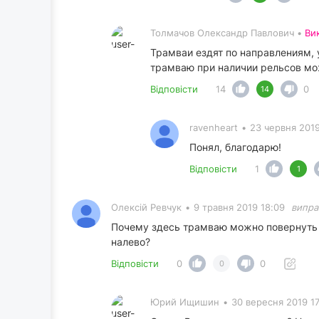
Толмачов Олександр Павлович •
Ви
Трамваи ездят по направлениям, 
трамваю при наличии рельсов мож
Відповісти
14
0
14
ravenheart
•
23 червня 2019
Понял, благодарю!
Відповісти
1
1
Олексій Ревчук
•
9 травня 2019 18:09
випра
Почему здесь трамваю можно повернуть н
налево?
Відповісти
0
0
0
Юрий Ищишин
•
30 вересня 2019 1