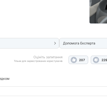
Допомога Експерта
Оцініть запитання
207
22
Тільки для зареєстрованих користувачів
ядком