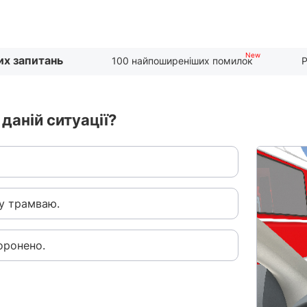
их запитань
100 найпоширеніших помилок
Р
даній ситуації?
у трамваю.
оронено.