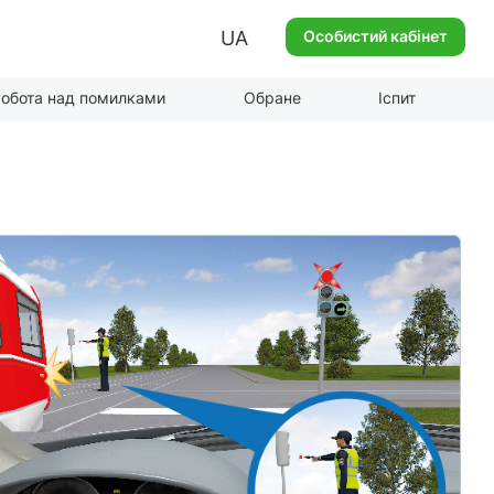
UA
Особистий кабінет
обота над помилками
Обране
Іспит