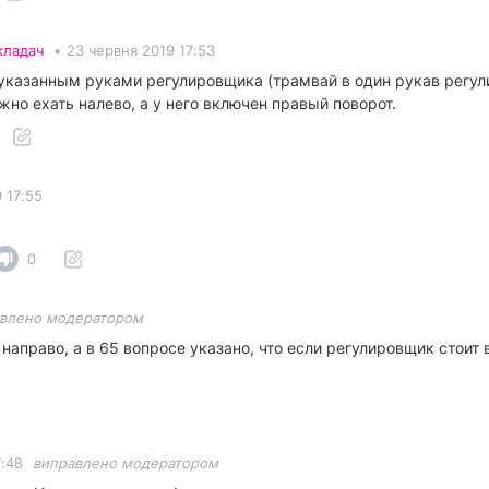
кладач
•
23 червня 2019 17:53
указанным руками регулировщика (трамвай в один рукав регул
но ехать налево, а у него включен правый поворот.
 17:55
0
влено модератором
аправо, а в 65 вопросе указано, что если регулировщик стоит 
7:48
виправлено модератором