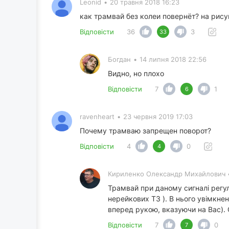
Leonid
•
20 травня 2018 16:23
как трамвай без колеи повернёт? на рису
Відповісти
36
3
33
Богдан
•
14 липня 2018 22:56
Видно, но плохо
Відповісти
7
1
6
ravenheart
•
23 червня 2019 17:03
Почему трамваю запрещен поворот?
Відповісти
4
0
4
Кириленко Олександр Михайлович
Трамвай при даному сигналі регу
нерейкових ТЗ ). В нього увімкне
вперед рукою, вказуючи на Вас). 
Відповісти
7
0
7