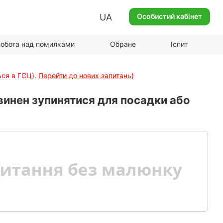
UA
Особистий кабінет
обота над помилками
Обране
Іспит
ься в ГСЦ).
Перейти до нових запитань
)
овинен зупинятися для посадки або