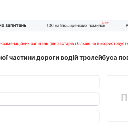
их запитань
100 найпоширеніших помилок
Р
екзаменаційних запитань (він застарів і більше не використовуєт
їзної частини дороги водій тролейбуса п