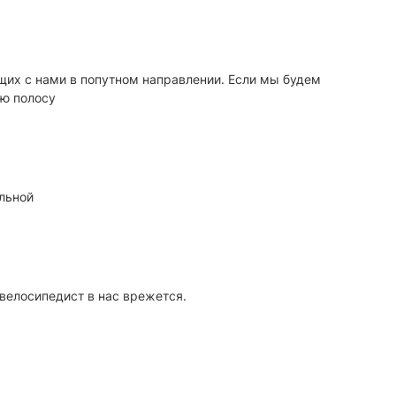
ущих с нами в попутном направлении. Если мы будем
ую полосу
ильной
 велосипедист в нас врежется.