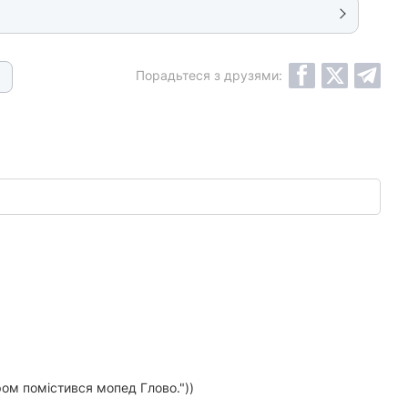
Порадьтеся з друзями:
ом помістився мопед Глово."))