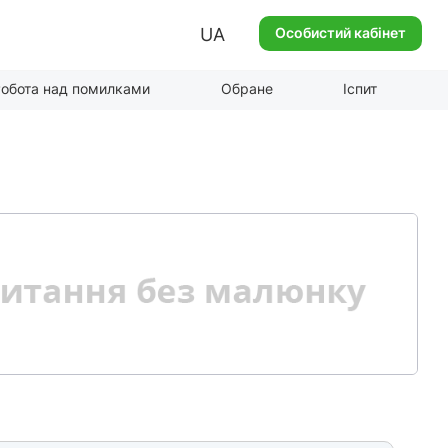
UA
Особистий кабінет
обота над помилками
Обране
Іспит