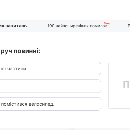
их запитань
100 найпоширеніших помилок
Р
оруч повинні:
ої частини.
 помістився велосипед.