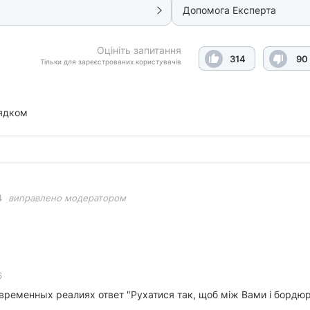
Допомога Експерта
Оцініть запитання
314
90
Тільки для зареєстрованих користувачів
ядком
4
виправлено модератором
6
временных реалиях ответ "Рухатися так, щоб між Вами і бордюр