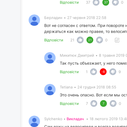
Відповісти
37
0
37
Берладин
•
27 червня 2018 22:58
Вот не согласен с ответом. При поворот
держаться как можно правее, то велоси
Відповісти
21
0
21
Микитюк Дмитрий
•
8 травня 2019 
Так пусть объезжает, у него поме
Відповісти
1
9
-8
Tetiana
•
24 грудня 2018 08:55
Это очень опасно. Вот если мы о
Відповісти
7
0
7
Sylchenko •
Викладач
•
18 лютого 2019 13:4
Сам езжу на велосипеде и всегда водител