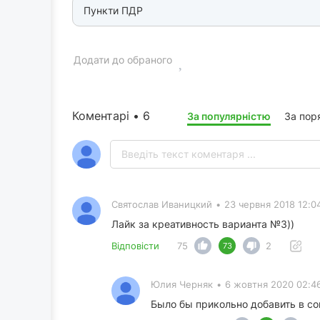
Пункти ПДР
Додати до обраного
Коментарі • 6
За популярністю
За пор
Святослав Иваницкий
•
23 червня 2018 12:0
Лайк за креативность варианта №3))
Відповісти
75
2
73
Юлия Черняк
•
6 жовтня 2020 02:4
Было бы прикольно добавить в со