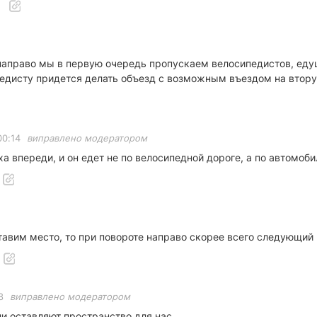
е направо мы в первую очередь пропускаем велосипедистов, ед
педисту придется делать объезд с возможным въездом на втор
00:14
виправлено модератором
ха впереди, и он едет не по велосипедной дороге, а по автомоб
ставим место, то при повороте направо скорее всего следующий
8
виправлено модератором
и оставляют пространство для нас.