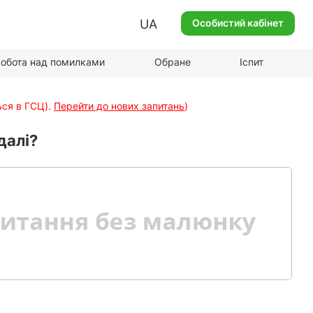
UA
Особистий кабінет
обота над помилками
Обране
Іспит
ься в ГСЦ).
Перейти до нових запитань
)
далі?